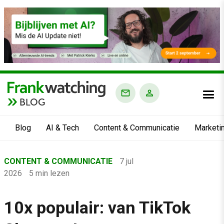
BLOG
Blog
AI & Tech
Content & Communicatie
Marketi
Home
CONTENT & COMMUNICATIE
7 jul
›
2026
5 min lezen
Blog
›
10x populair: van TikTok
Content & Communicatie