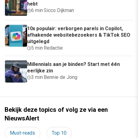
hebt
6 min
·
Sicco Dijkman
10x populair: verborgen parels in Copilot,
afhakende websitebezoekers & TikTok SEO
uitgelegd
5 min
·
Redactie
Millennials aan je binden? Start met één
eerlijke zin
3 min
·
Bennie de Jong
Bekijk deze topics of volg ze via een
NieuwsAlert
Must-reads
Top 10