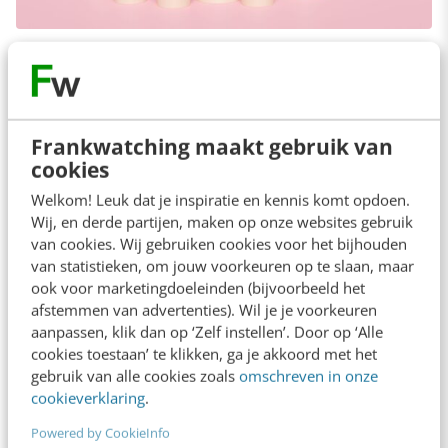
Lees ook:
Inhaakkalender 2026: thema- &
feestdagen voor je contentplanning
Frankwatching maakt gebruik van
cookies
Welkom! Leuk dat je inspiratie en kennis komt opdoen.
5: Pinterest laat zien waar AI-search
Wij, en derde partijen, maken op onze websites gebruik
van cookies. Wij gebruiken cookies voor het bijhouden
écht naartoe gaat
van statistieken, om jouw voorkeuren op te slaan, maar
ook voor marketingdoeleinden (bijvoorbeeld het
afstemmen van advertenties). Wil je je voorkeuren
AI draait allang niet meer alleen om content
aanpassen, klik dan op ‘Zelf instellen’. Door op ‘Alle
maken. Steeds vaker gaat het om ontdekken,
cookies toestaan’ te klikken, ga je akkoord met het
zoeken en kopen. Pinterest laat met nieuwe AI-
gebruik van alle cookies zoals
omschreven in onze
cookieverklaring
.
ontwikkelingen zien waar online shopping
Powered by CookieInfo
naartoe beweegt: minder zoeken op exacte