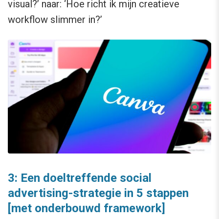
visual?’ naar: ‘Hoe richt ik mijn creatieve
workflow slimmer in?’
3: Een doeltreffende social
advertising-strategie in 5 stappen
[met onderbouwd framework]