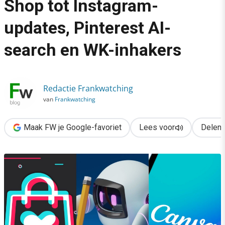
Shop tot Instagram-
›
updates, Pinterest AI-
10x populair: van TikTok Shop tot Instagram-updates, Pinteres
search en WK-inhakers
Redactie Frankwatching
van
Frankwatching
Maak FW je Google-favoriet
Lees voor
Delen