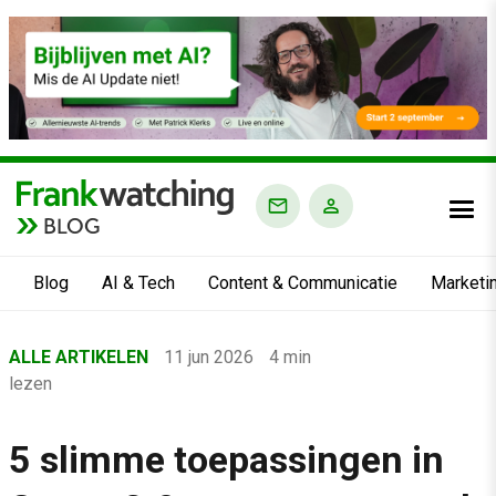
BLOG
Blog
AI & Tech
Content & Communicatie
Marketi
Home
ALLE ARTIKELEN
11 jun 2026
4 min
›
lezen
Blog
›
5 slimme toepassingen in
Alle artikelen