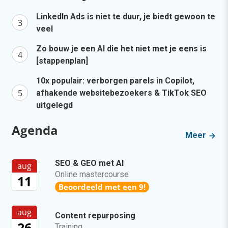
LinkedIn Ads is niet te duur, je biedt gewoon te
veel
Zo bouw je een AI die het niet met je eens is
[stappenplan]
10x populair: verborgen parels in Copilot,
afhakende websitebezoekers & TikTok SEO
uitgelegd
Agenda
Meer
SEO & GEO met AI
aug
Online mastercourse
11
Beoordeeld met een 9!
aug
Content repurposing
26
Training