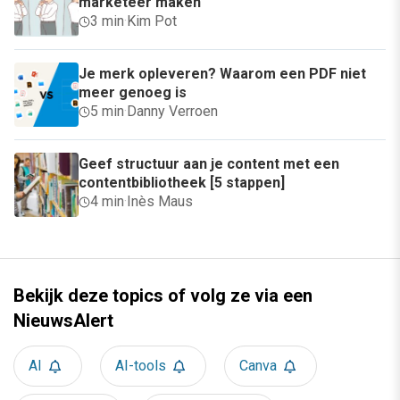
marketeer maken
3 min
·
Kim Pot
Je merk opleveren? Waarom een PDF niet
meer genoeg is
5 min
·
Danny Verroen
Geef structuur aan je content met een
contentbibliotheek [5 stappen]
4 min
·
Inès Maus
Bekijk deze topics of volg ze via een
NieuwsAlert
AI
AI-tools
Canva