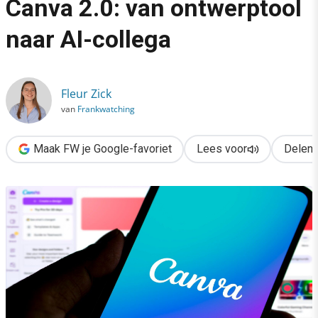
Canva 2.0: van ontwerptool
›
naar AI-collega
5 slimme toepassingen in Canva 2.0: van ontwerptool naar AI-c
Fleur Zick
van
Frankwatching
Maak FW je Google-favoriet
Lees voor
Delen