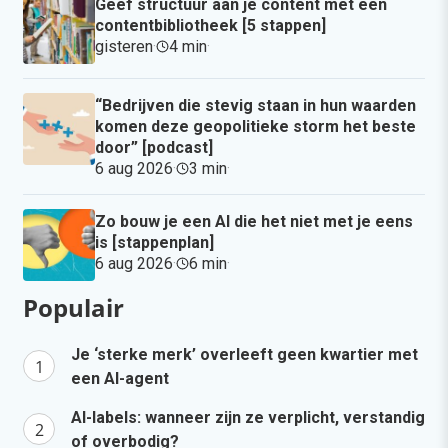
Geef structuur aan je content met een
contentbibliotheek [5 stappen]
gisteren
·
4 min
·
“Bedrijven die stevig staan in hun waarden
komen deze geopolitieke storm het beste
door” [podcast]
6 aug 2026
·
3 min
·
Zo bouw je een AI die het niet met je eens
is [stappenplan]
6 aug 2026
·
6 min
·
Populair
Je ‘sterke merk’ overleeft geen kwartier met
een AI-agent
AI-labels: wanneer zijn ze verplicht, verstandig
of overbodig?