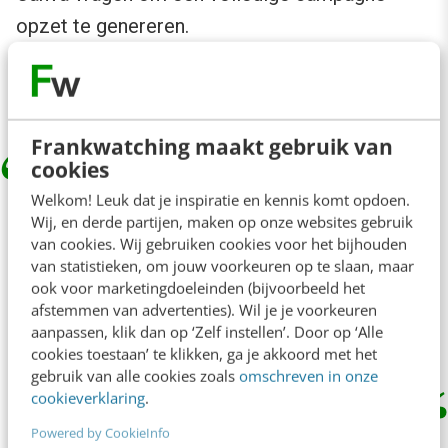
opzet te genereren.
Denk aan prompts als:
Frankwatching maakt gebruik van
cookies
Maak een campagne voor de introductie
Welkom! Leuk dat je inspiratie en kennis komt opdoen.
Wij, en derde partijen, maken op onze websites gebruik
van onze nieuwe podcast, inclusief
van cookies. Wij gebruiken cookies voor het bijhouden
LinkedIn-posts, Instagram-visuals en
van statistieken, om jouw voorkeuren op te slaan, maar
ook voor marketingdoeleinden (bijvoorbeeld het
een presentatieslide voor het
afstemmen van advertenties). Wil je je voorkeuren
management.
aanpassen, klik dan op ‘Zelf instellen’. Door op ‘Alle
cookies toestaan’ te klikken, ga je akkoord met het
gebruik van alle cookies zoals
omschreven in onze
cookieverklaring
.
Powered by CookieInfo
Gebruik de output niet als eindproduct, maar