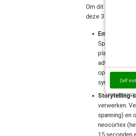
Om dit effect te k
deze 3 pijlers onmi
Emotionele re
Speel in op d
plaats van ee
advertentie di
oproept, licht
Zelf ins
synchroon op.
Storytelling-s
verwerken. Ver
spanning) en 
neocortex (het
15 seconden ee