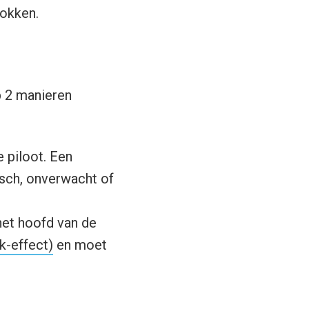
rokken.
p 2 manieren
 piloot. Een
isch, onverwacht of
het hoofd van de
k-effect)
en moet