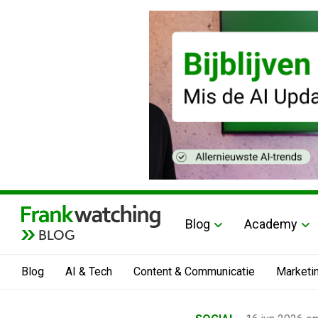
Blog
Academy
BLOG
Blog
AI & Tech
Content & Communicatie
Marketi
Home