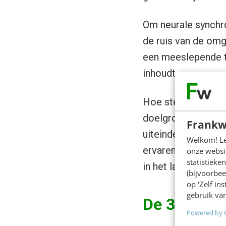
Om neurale synchro
de ruis van de omge
een meeslepende th
inhoudt.
Hoe sterker deze g
doelgroep. En een
Frankw
uiteindelijke herin
Welkom! Leu
ervaren tegelijker
onze websit
statistiek
in het langetermij
(bijvoorbee
op ‘Zelf in
gebruik van
De 3 pijler
Powered by 