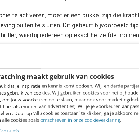
nie te activeren, moet er een prikkel zijn die krac
ving buiten te sluiten. Dit gebeurt bijvoorbeeld tijd
riller, waarbij iedereen op exact hetzelfde momen
edeelde prikkel is, hoe hoger de neurale synchroni
 hogere synchronie betekent dat de impact, de mer
atching maakt gebruik van cookies
nering worden herinnerd. Vertaald naar social adver
k dat je inspiratie en kennis komt opdoen. Wij, en derde partij
tijd dezelfde micro-emotie of spanning, waardoor 
es gebruik van cookies. Wij gebruiken cookies voor het bijhoude
en, om jouw voorkeuren op te slaan, maar ook voor marketingdoe
ngeheugen wordt verankerd.
ld het afstemmen van advertenties). Wil je je voorkeuren aanpass
stellen’. Door op ‘Alle cookies toestaan’ te klikken, ga je akkoord m
 alle cookies zoals
omschreven in onze cookieverklaring
.
s van gesynchroniseerde ads
CookieInfo