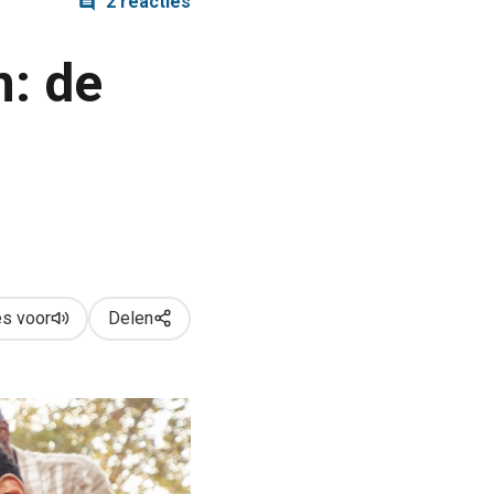
2 reacties
n: de
s voor
Delen