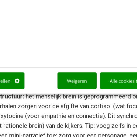
unnen bereiken in een advertentie van slechts 15 of 
sbaar voor je creatieve strategie:
sonantie:
emoties zijn de snelste weg naar neurale
e menselijke emotie achter het probleem dat jouw p
n droge opsomming van producteigenschappen te g
rect gevoelens van herkenning, frustratie, opluchti
en de emotionele centra in het brein bij de gehele 
tellen
Weigeren
Alle cookies 
tructuur:
het menselijk brein is geprogrammeerd o
halen zorgen voor de afgifte van cortisol (wat focu
oxytocine (voor empathie en connectie). Dit synchr
 rationele brein) van de kijkers. Tip: voeg zelfs in 
n mini-narratief toe: zorg voor een personage, een