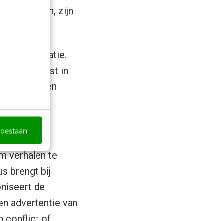
30 seconden, zijn
 synchronisatie.
roduct oplost in
even. Als een
ng of humor
doelgroep
toestaan
m verhalen te
s brengt bij
oniseert de
een advertentie van
 conflict of