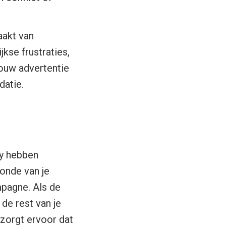
akt van
kse frustraties,
jouw advertentie
datie.
ty hebben
onde van je
mpagne. Als de
 de rest van je
 zorgt ervoor dat