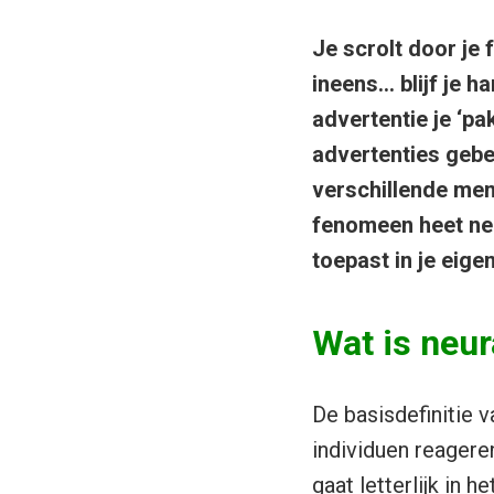
Je scrolt door je 
ineens… blijf je h
advertentie je ‘pak
advertenties gebeu
verschillende mens
fenomeen heet neur
toepast in je eig
Wat is neur
De basisdefinitie 
individuen reagere
gaat letterlijk in 