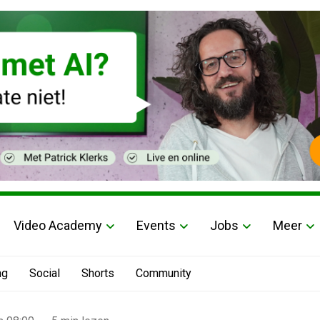
Video Academy
Events
Jobs
Meer
ng
Social
Shorts
Community