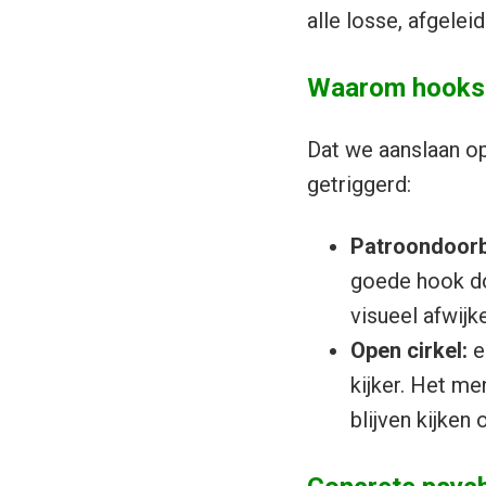
alle losse, afgele
Waarom hooks 
Dat we aanslaan op
getriggerd:
Patroondoorb
goede hook do
visueel afwijke
Open cirkel:
e
kijker. Het m
blijven kijken 