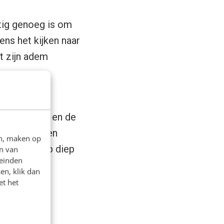
htig genoeg is om
ens het kijken naar
t zijn adem
e onder je
koverdracht en de
tising: mensen
en, maken op
de boodschap diep
n van
leinden
en, klik dan
et het