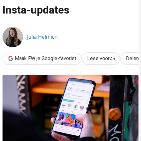
›
Insta-updates
Je profielgrid eindelijk zelf herordenen & 4 andere Insta-updat
Julia Helmich
Maak FW je Google-favoriet
Lees voor
Delen