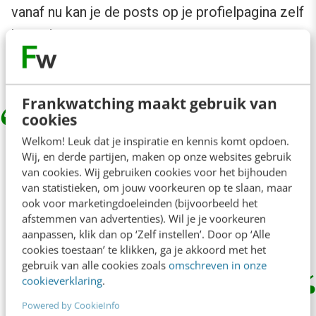
vanaf nu kan je de posts op je profielpagina zelf
herordenen.
Instagram
zei hierover:
Frankwatching maakt gebruik van
cookies
With the new ‘Reorder your grid’ feature,
Welkom! Leuk dat je inspiratie en kennis komt opdoen.
Wij, en derde partijen, maken op onze websites gebruik
you can now rearrange content on your
van cookies. Wij gebruiken cookies voor het bijhouden
main profile grid, which is perfect for
van statistieken, om jouw voorkeuren op te slaan, maar
highlighting your best work or making
ook voor marketingdoeleinden (bijvoorbeeld het
afstemmen van advertenties). Wil je je voorkeuren
your profile feel more like you.
aanpassen, klik dan op ‘Zelf instellen’. Door op ‘Alle
cookies toestaan’ te klikken, ga je akkoord met het
gebruik van alle cookies zoals
omschreven in onze
cookieverklaring
.
Dit doe je door naar je profiel te gaan, een van
Powered by CookieInfo