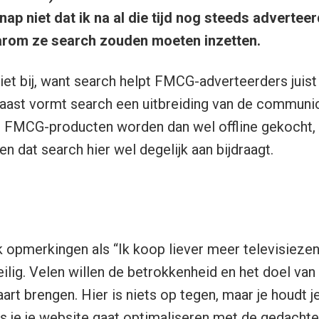
snap niet dat ik na al die tijd nog steeds advertee
arom ze search zouden moeten inzetten.
iet bij, want search helpt FMCG-adverteerders juis
aast vormt search een uitbreiding van de communic
e FMCG-producten worden dan wel offline gekocht, 
n dat search hier wel degelijk aan bijdraagt.
 opmerkingen als “Ik koop liever meer televisiezend
eilig. Velen willen de
betrokkenheid en het doel van 
aart brengen. Hier is niets op tegen, maar je houdt 
ls je je website gaat optimaliseren met de gedachte