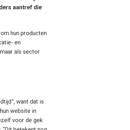
rders aantref die
t om hun producten
atie- en
maar als sector
tijd”, want dat is
hun website in
jezelf voor de gek
: “Dit betekent nog