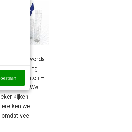
n-branded keywords
ntiebenadering
van mijn klanten –
toestaan
oncurrentie. We
eker kijken
bereiken we
, omdat veel