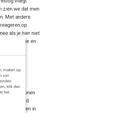
mhoog vliegt
n zien we dat men
en. Met andere
 reageren op
e als je hier niet
n je strategie en
en, maken op
n van
leinden
uiker is
en, klik dan
et het
che pieken tonen
naam bij werd
 resulteerden in