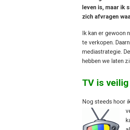
leven is, maar ik 
zich afvragen wa
Ik kan er gewoon n
te verkopen. Daarn
mediastrategie. D
hebben we laten zie
TV is veilig
Nog steeds hoor ik
v
k
a