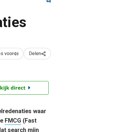
ties
s voor
Delen
kijk direct
kelredenaties waar
ge
FMCG
(Fast
at search mijn