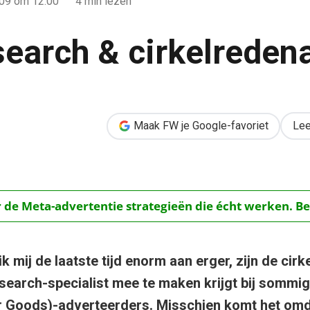
009
om 12:00
4 min lezen
earch & cirkelredena
denaties
Maak FW je Google-favoriet
Lee
r de Meta-advertentie strategieën die écht werken. Be
k mij de laatste tijd enorm aan erger, zijn de cir
s search-specialist mee te maken krijgt bij sommi
Goods)-adverteerders. Misschien komt het omd