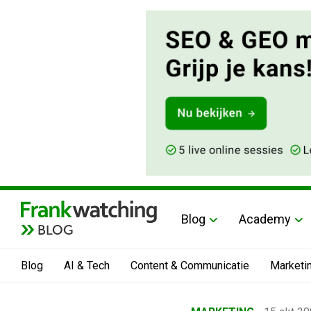
Blog
Academy
BLOG
Blog
AI & Tech
Content & Communicatie
Marketi
Home