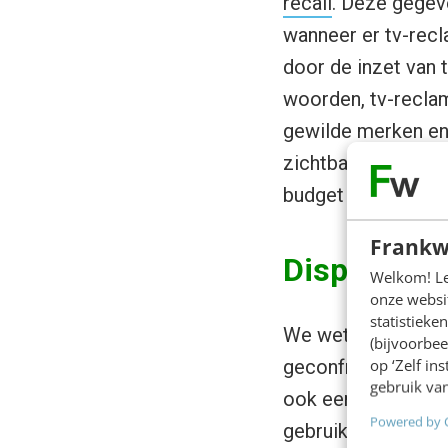
recall
. Deze gegev
wanneer er tv-rec
door de inzet van 
woorden, tv-recla
gewilde merken en 
zichtbaar bent, zor
budget opneemt.
Frankw
Display ver
Welkom! Leu
onze websit
statistiek
We weten dat het g
(bijvoorbee
op ‘Zelf in
geconfronteerd met
gebruik van
ook een groot ver
Powered by 
gebruikt: branded