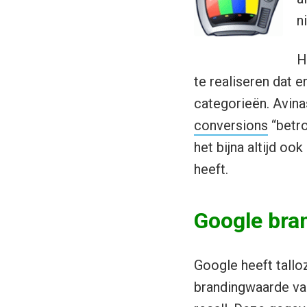
n
H
te realiseren dat 
categorieën. Avina
conversions
“betro
het bijna altijd oo
heeft.
Google bra
Google heeft tall
brandingwaarde va