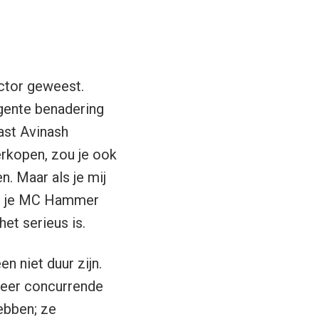
ctor geweest.
igente benadering
ast Avinash
erkopen, zou je ook
. Maar als je mij
oet je MC Hammer
het serieus is.
n niet duur zijn.
zeer concurrende
ebben; ze