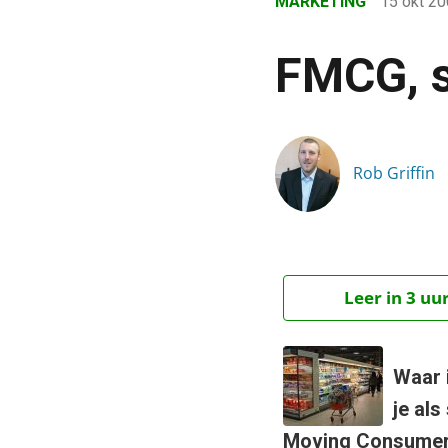
MARKETING
15 okt 2
›
Blog
FMCG, s
›
Marketing
›
Rob Griffin
FMCG, search & cirkelre
Leer in 3 uu
Waar i
je al
Moving Consumer 