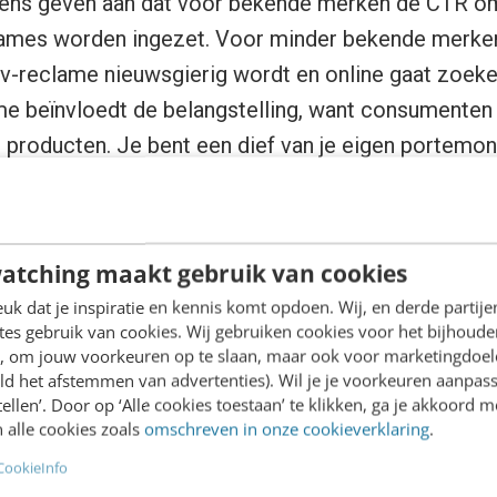
ens geven aan dat voor bekende merken de CTR o
lames worden ingezet. Voor minder bekende merke
tv-reclame nieuwsgierig wordt en online gaat zoek
me beïnvloedt de belangstelling, want consumenten
producten. Je bent een dief van je eigen portemonne
g er dus voor dat je search als volwaardig medium i
atching maakt gebruik van cookies
sus search lift
k dat je inspiratie en kennis komt opdoen. Wij, en derde partij
es gebruik van cookies. Wij gebruiken cookies voor het bijhoude
en, om jouw voorkeuren op te slaan, maar ook voor marketingdoe
ebruik van search toeneemt nadat een internetgebr
ld het afstemmen van advertenties). Wil je je voorkeuren aanpass
stellen’. Door op ‘Alle cookies toestaan’ te klikken, ga je akkoord m
 display advertising. Maar er is meer. De statistis
 alle cookies zoals
omschreven in onze cookieverklaring
.
schil tussen keywords waar wel en waar geen merk
CookieInfo
 versus non-branded keywords. De branded keywords