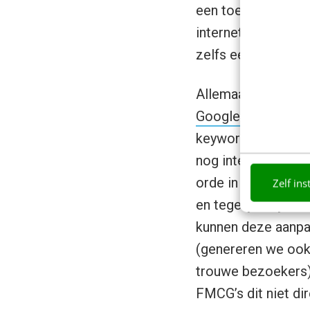
een
toename van s
internetgebruikers
zelfs een stijging
Allemaal zeer verkl
Google
ook een sti
keywords. Persoonl
nog interessanter
orde in de chaos s
Zelf ins
en tegelijkertijd 
kunnen deze aanpa
(genereren we ook
trouwe bezoekers).
FMCG’s dit niet di