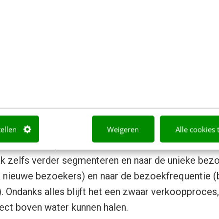
ite-activiteiten met meer dan 30% nadat
 geconfronteerd waren met display (
Bing
toonde
 van meer dan 40%).
aarbaar, maar wat pas echt interessant is, is dat
jging van bijna 20% kent voor non-branded
ijk vind ik de piek in site‑activiteiten voor de no
, omdat het betekent dat de gecombineerde adverte
chept en belangstelling creëert voor de producten 
tellen
Weigeren
Alle cookies 
veroveren we op deze manier marktaandeel van de c
k zelfs verder segmenteren en naar de unieke bezo
 nieuwe bezoekers) en naar de bezoekfrequentie (
 Ondanks alles blijft het een zwaar verkoopproces
rect boven water kunnen halen.