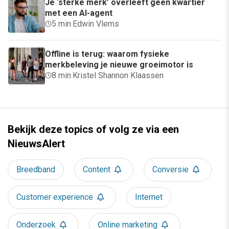
Je ‘sterke merk’ overleeft geen kwartier
met een AI-agent
5 min
·
Edwin Vlems
Offline is terug: waarom fysieke
merkbeleving je nieuwe groeimotor is
8 min
·
Kristel Shannon Klaassen
Bekijk deze topics of volg ze via een
NieuwsAlert
Breedband
Content
Conversie
Customer experience
Internet
Onderzoek
Online marketing