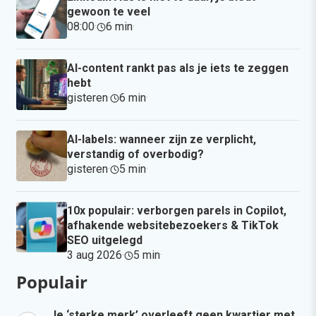
gewoon te veel
08:00
·
6 min
·
AI-content rankt pas als je iets te zeggen
hebt
gisteren
·
6 min
·
AI-labels: wanneer zijn ze verplicht,
verstandig of overbodig?
gisteren
·
5 min
·
10x populair: verborgen parels in Copilot,
afhakende websitebezoekers & TikTok
SEO uitgelegd
3 aug 2026
·
5 min
·
Populair
Je ‘sterke merk’ overleeft geen kwartier met