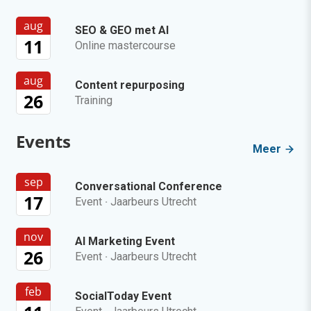
aug
SEO & GEO met AI
11
Online mastercourse
aug
Content repurposing
26
Training
Events
Meer
sep
Conversational Conference
17
Event
·
Jaarbeurs Utrecht
nov
AI Marketing Event
26
Event
·
Jaarbeurs Utrecht
feb
SocialToday Event