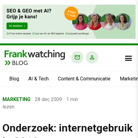
BLOG
Blog
AI & Tech
Content & Communicatie
Marketi
Home
MARKETING
28 dec 2009
1 min
›
lezen
Blog
›
Onderzoek: internetgebruik
Marketing