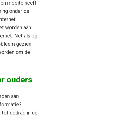
geen moeite heeft
ming onder de
nternet
oet worden aan
net. Net als bij
robleem gezien
 worden om de
or ouders
orden aan
formatie?
tot gedrag in de