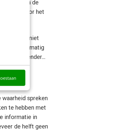
l zichzelf in de
aat open voor het
g kent die niet
ren en regelmatig
at zorgwekkender…
toestaan
e waarheid spreken
aken te hebben met
 informatie in
eveer de helft geen