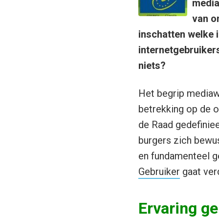
media
van o
inschatten welke 
internetgebruike
niets?
Het begrip mediawi
betrekking op de o
de Raad gedefiniee
burgers zich bewus
en fundamenteel g
Gebruiker
gaat verd
Ervaring g