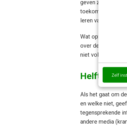
geven zij aan dat e
toekomst verder o
leren van nieuwe t
Wat opvalt is dat 
over de basis e-va
niet voldoende par
Helft weet 
Zelf ins
Als het gaat om d
en welke niet, gee
tegensprekende inf
andere media (kran