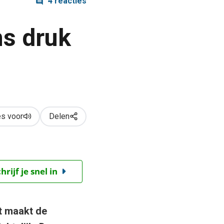
4 reacties
s druk
s voor
Delen
ijf je snel in
t maakt de