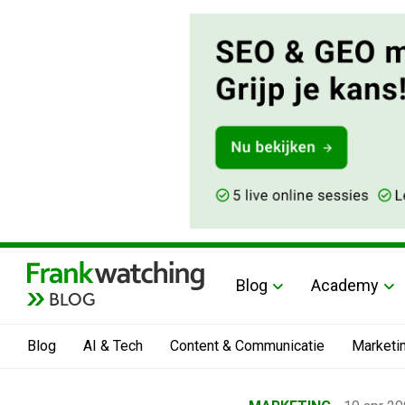
Blog
Academy
BLOG
Blog
AI & Tech
Content & Communicatie
Marketi
Home