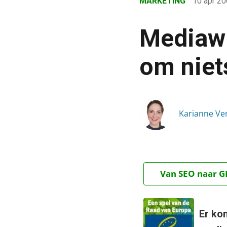
MARKETING
10 apr 2
›
Blog
Mediawi
›
Marketing
om niet
›
Mediawijsheid: maken we
Karianne V
Van SEO naar GE
Er ko