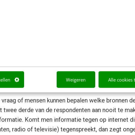
r altijd ruimte is voor verbetering. Het merendeel wi
ntwikkelen op het gebied van e-vaardigheden en st
oepassingen en vaardigheden.
meer dan de helft wel mensen in hun directe omgevin
ardigheden beschikken, daardoor hindernissen erva
ticiperen in de samenleving. Hier wordt het dus w
(niet) wat waar is
tellen
Weigeren
Alle cookies 
e vraag of mensen kunnen bepalen welke bronnen d
ft twee derde van de respondenten aan nooit te m
ormatie. Komt men informatie tegen op internet die
ten, radio of televisie) tegenspreekt, dan zegt ong