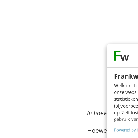
Frankw
Welkom! Leu
onze websit
statistiek
(bijvoorbee
op ‘Zelf in
In hoeverre bent u 
gebruik van
Hoewel veel respo
Powered by 