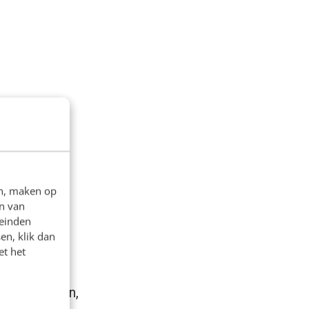
en, maken op
n van
leinden
en, klik dan
et het
n te hebben,