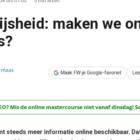
008
om 07:00
5 min lezen
jsheid: maken we on
s?
 ons druk om niets?
ermaas
Maak FW je Google-favoriet
Lee
O? Mis de online mastercourse niet vanaf dinsdag! Schr
mt steeds meer informatie online beschikbaar. Da