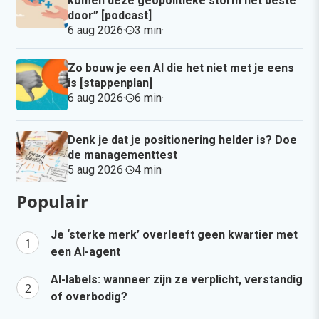
komen deze geopolitieke storm het beste
ascii-
door” [podcast]
theme-
6 aug 2026
·
3 min
·
font:minor-
latin;
Zo bouw je een AI die het niet met je eens
mso-
is [stappenplan]
fareast-
6 aug 2026
·
6 min
·
font-
family:Calibri;
Denk je dat je positionering helder is? Doe
mso-
de managementtest
fareast-
5 aug 2026
·
4 min
·
theme-
font:minor-
Populair
latin;
mso-
Je ‘sterke merk’ overleeft geen kwartier met
hansi-
een AI-agent
font-
AI-labels: wanneer zijn ze verplicht, verstandig
family:Calibri;
of overbodig?
mso-
hansi-