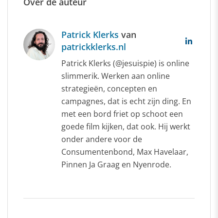
0
Over de auteur
415
0;}
Patrick Klerks
van
@font-
patrickklerks.nl
face
{font-
Patrick Klerks (@jesuispie) is online
family:Calibri;
slimmerik. Werken aan online
panose-
strategieën, concepten en
1:2
campagnes, dat is echt zijn ding. En
15
met een bord friet op schoot een
5
goede film kijken, dat ook. Hij werkt
2
onder andere voor de
2
Consumentenbond, Max Havelaar,
2
Pinnen Ja Graag en Nyenrode.
4
3
2
4;
mso-