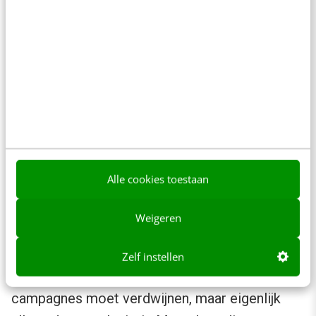
vervals een handtekening als het moet, want
zodra je je eerste prachtige resultaten boekt,
zal niemand meer aan het nut van een slimme
online campagne twijfelen.
De nuance
Ik zou hier een nuance kunnen aanbrengen door
Alle cookies toestaan
te zeggen dat uiteraard niet elke campagne
hetzelfde is, en dat het soms helemaal niet de
Weigeren
bedoeling is om zoveel mogelijk mensen te
bereiken. De oplettende lezer zal ook hebben
Zelf instellen
gezien dat ik niet zeg dat alle inhoud uit
campagnes moet verdwijnen, maar eigenlijk