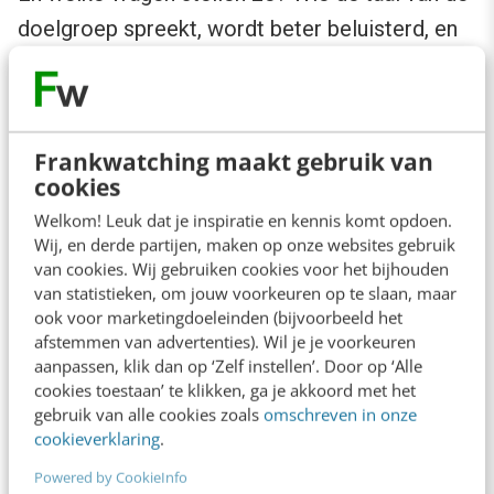
doelgroep spreekt, wordt beter beluisterd, en
maakt meer vrienden.
Door de
Frankwatching maakt gebruik van
inhoud uit
cookies
een
Welkom! Leuk dat je inspiratie en kennis komt opdoen.
campagn
Wij, en derde partijen, maken op onze websites gebruik
e te halen
van cookies. Wij gebruiken cookies voor het bijhouden
van statistieken, om jouw voorkeuren op te slaan, maar
en
ook voor marketingdoeleinden (bijvoorbeeld het
gefaseer
afstemmen van advertenties). Wil je je voorkeuren
aanpassen, klik dan op ‘Zelf instellen’. Door op ‘Alle
d over te
We don’t need no education.
cookies toestaan’ te klikken, ga je akkoord met het
brengen
gebruik van alle cookies zoals
omschreven in onze
cookieverklaring
.
ontstaat
er ook meer authenticiteit. Stel je dit maar
Powered by CookieInfo