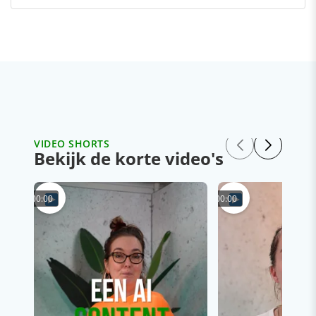
font-
charset:0;
mso-
generic-
font-
family:swiss;
mso-
font-
pitch:variable;
VIDEO SHORTS
Bekijk de korte video's
mso-
font-
signature:-520092929
00:00
00:00
1073786111
9
0
415
0;}
/*
Style