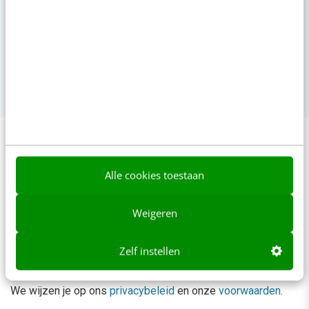
26
Event
·
Jaarbeurs Utrecht
feb
SocialToday Event
11
Event
·
Jaarbeurs Utrecht
Reacties
Alle cookies toestaan
Je e-mailadres wordt niet gepubliceerd.
Vereiste velden
zijn gemarkeerd met
*
Weigeren
Zelf instellen
We wijzen je op ons
privacybeleid
en onze
voorwaarden
.