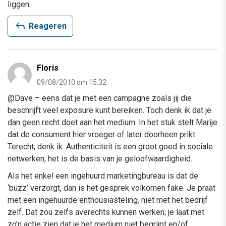
liggen.
reply
Reageren
Floris
09/08/2010 om 15:32
@Dave – eens dat je met een campagne zoals jij die
beschrijft veel exposure kunt bereiken. Toch denk ik dat je
dan geen recht doet aan het medium. In het stuk stelt Marije
dat de consument hier vroeger of later doorheen prikt.
Terecht, denk ik. Authenticiteit is een groot goed in sociale
netwerken, het is de basis van je geloofwaardigheid.
Als het enkel een ingehuurd marketingbureau is dat de
‘buzz’ verzorgt, dan is het gesprek volkomen fake. Je praat
met een ingehuurde enthousiasteling, niet met het bedrijf
zelf. Dat zou zelfs averechts kunnen werken; je laat met
zo’n actie zien dat je het medium niet begrijpt en/of