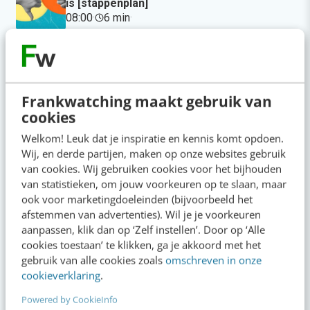
is [stappenplan]
08:00
·
6 min
·
Denk je dat je positionering helder is? Doe
de managementtest
gisteren
·
4 min
·
Frankwatching maakt gebruik van
cookies
LinkedIn Ads is niet te duur, je biedt
Welkom! Leuk dat je inspiratie en kennis komt opdoen.
gewoon te veel
Wij, en derde partijen, maken op onze websites gebruik
gisteren
·
6 min
·
van cookies. Wij gebruiken cookies voor het bijhouden
van statistieken, om jouw voorkeuren op te slaan, maar
AI-content rankt pas als je iets te zeggen
ook voor marketingdoeleinden (bijvoorbeeld het
hebt
afstemmen van advertenties). Wil je je voorkeuren
4 aug 2026
·
6 min
·
aanpassen, klik dan op ‘Zelf instellen’. Door op ‘Alle
cookies toestaan’ te klikken, ga je akkoord met het
gebruik van alle cookies zoals
omschreven in onze
AI-labels: wanneer zijn ze verplicht,
cookieverklaring
.
verstandig of overbodig?
4 aug 2026
·
5 min
·
Powered by CookieInfo