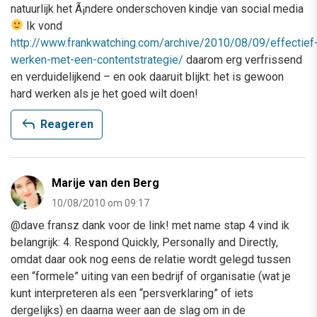
natuurlijk het Ã¡ndere onderschoven kindje van social media
Ik vond
http://www.frankwatching.com/archive/2010/08/09/effectief
werken-met-een-contentstrategie/
daarom erg verfrissend
en verduidelijkend – en ook daaruit blijkt: het is gewoon
hard werken als je het goed wilt doen!
reply
Reageren
Marije van den Berg
10/08/2010 om 09:17
@dave fransz dank voor de link! met name stap 4 vind ik
belangrijk: 4. Respond Quickly, Personally and Directly,
omdat daar ook nog eens de relatie wordt gelegd tussen
een “formele” uiting van een bedrijf of organisatie (wat je
kunt interpreteren als een “persverklaring” of iets
dergelijks) en daarna weer aan de slag om in de