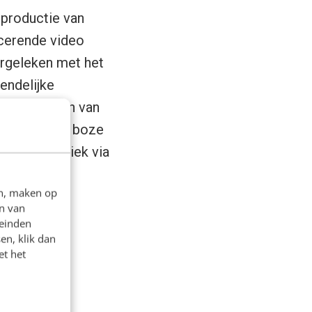
 productie van
cerende video
ergeleken met het
endelijke
 verwijderen van
ok
kwamen boze
n van kritiek via
roces aan te
en, maken op
n van
leinden
en, klik dan
et het