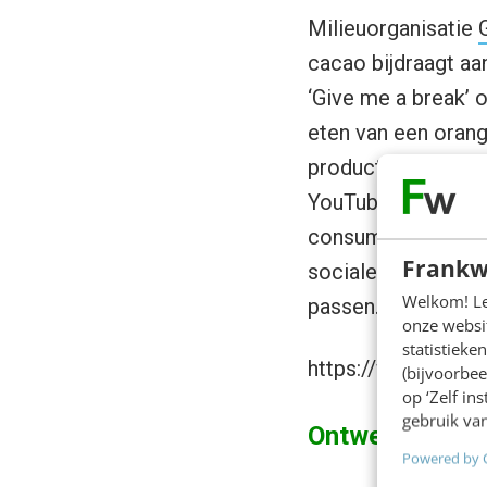
Milieuorganisatie
cacao bijdraagt a
‘Give me a break’ 
eten van een orang
productieproces. N
YouTube. Al snel k
consumenten samen
Frankw
sociale media ging
Welkom! Leu
passen.
onze websit
statistiek
https://www.you
(bijvoorbee
op ‘Zelf in
gebruik van
Ontwerpwedstr
Powered by 