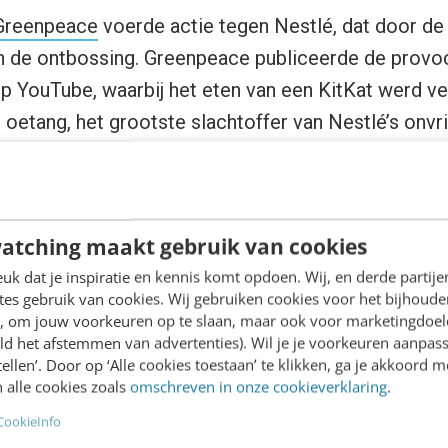
Greenpeace
voerde actie tegen Nestlé, dat door de
an de ontbossing. Greenpeace publiceerde de provo
op YouTube, waarbij het eten van een KitKat werd v
 oetang, het grootste slachtoffer van Nestlé’s onvri
estlé was niet zo gediend van de video en liet hem
eerde de video echter terug op het web. Op
Facebo
 om over de ontbossing te spreken. Na ruim 8 weke
atching maakt gebruik van cookies
 Nestlé overstag en heeft besloten het productiep
k dat je inspiratie en kennis komt opdoen. Wij, en derde partij
es gebruik van cookies. Wij gebruiken cookies voor het bijhoude
en, om jouw voorkeuren op te slaan, maar ook voor marketingdoe
tube.com/watch?v=HS_JZgjB1Ws
ld het afstemmen van advertenties). Wil je je voorkeuren aanpass
stellen’. Door op ‘Alle cookies toestaan’ te klikken, ga je akkoord m
 alle cookies zoals
omschreven in onze cookieverklaring
.
ijd
CookieInfo