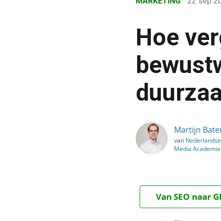
MARKETING
22 sep 2
›
Blog
Hoe ver
›
Marketing
bewust
›
duurza
Hoe vergroten nieuwe m
Martijn Bate
van
Nederlandse 
Media Academie
Van SEO naar GE