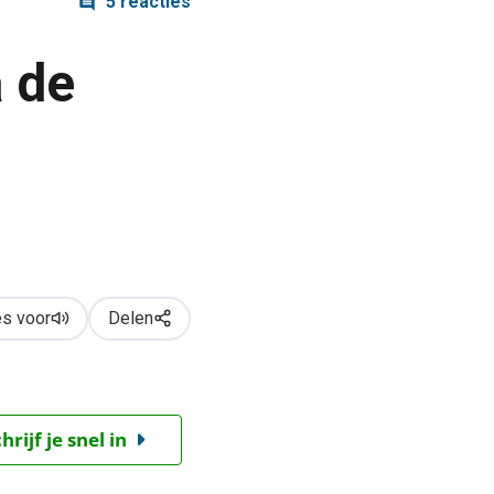
5 reacties
 de
s voor
Delen
ijf je snel in