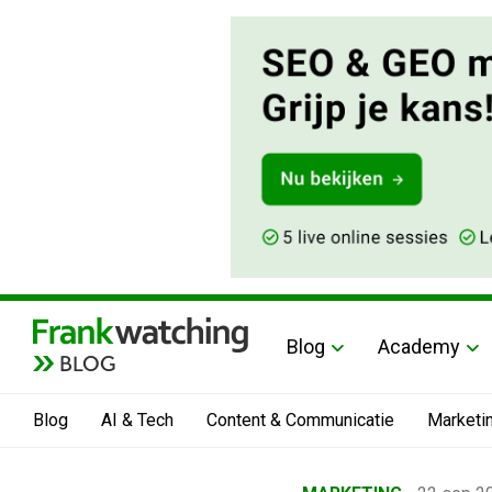
Blog
Academy
BLOG
Blog
AI & Tech
Content & Communicatie
Marketi
Home