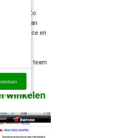
voor
ealiseren. Zo
 ontwerpen van
en open-source en
ciale media
everden. De
erp
van een team
toestaan
m winkelen