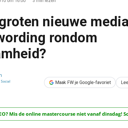
010
om 16:00
3 min lezen
groten nieuwe media
wording rondom
amheid?
edia de bewustwording rondom duurzaamheid?
n
Social
Maak FW je Google-favoriet
Lee
O? Mis de online mastercourse niet vanaf dinsdag! Schr