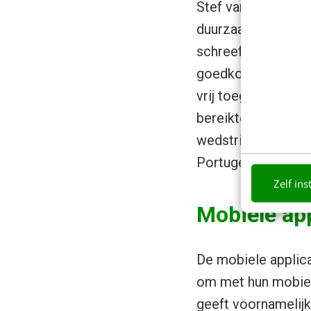
Stef van Dongen, o
duurzaamheid. Soci
schreef hij een on
goedkope duurzame
vrij toegankelijk 
bereikte hij ruim 
wedstrijd werd ee
Portugese ontwerp
Zelf ins
Mobiele app
De mobiele applic
om met hun mobiel
geeft voornamelijk