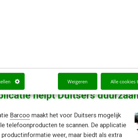
prichter van
Enviu
, houdt zich bezig met innovatie 
ale media is voor hem essentieel om innovatie te r
twerpwedstrijd uit voor architecten. Het betrof het
 huizen in ontwikkelingslanden. Alle designs war
voor iedereen om ze te gebruiken. Met behulp van so
3000 architecten uit 45 landen die een ontwerp aanl
n groot succes en leverde een winnaar op. Het
ontw
ers won en hun huis wordt gebouwd in Ghana.
tellen
Weigeren
Alle cookies 
licatie helpt Duitsers duurzaa
atie
Barcoo
maakt het voor Duitsers mogelijk
e telefoonproducten te scannen. De applicatie
 productinformatie weer, maar biedt als extra