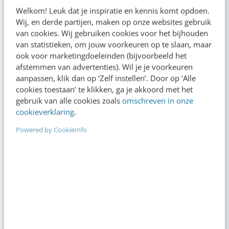
Welkom! Leuk dat je inspiratie en kennis komt opdoen.
Wij, en derde partijen, maken op onze websites gebruik
Actueel
van cookies. Wij gebruiken cookies voor het bijhouden
van statistieken, om jouw voorkeuren op te slaan, maar
ook voor marketingdoeleinden (bijvoorbeeld het
“Bedrijven die stevig staan in hun waarden
afstemmen van advertenties). Wil je je voorkeuren
komen deze geopolitieke storm het beste
aanpassen, klik dan op ‘Zelf instellen’. Door op ‘Alle
door” [podcast]
cookies toestaan’ te klikken, ga je akkoord met het
13:00
·
3 min
·
gebruik van alle cookies zoals
omschreven in onze
cookieverklaring
.
Zo bouw je een AI die het niet met je eens
Powered by CookieInfo
is [stappenplan]
08:00
·
6 min
·
Denk je dat je positionering helder is? Doe
de managementtest
gisteren
·
4 min
·
LinkedIn Ads is niet te duur, je biedt