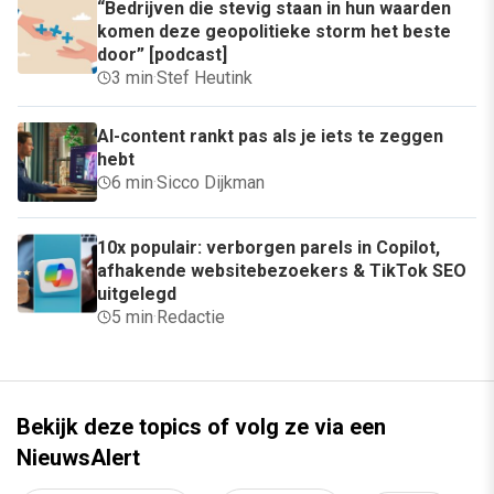
“Bedrijven die stevig staan in hun waarden
komen deze geopolitieke storm het beste
door” [podcast]
3 min
·
Stef Heutink
AI-content rankt pas als je iets te zeggen
hebt
6 min
·
Sicco Dijkman
10x populair: verborgen parels in Copilot,
afhakende websitebezoekers & TikTok SEO
uitgelegd
5 min
·
Redactie
Bekijk deze topics of volg ze via een
NieuwsAlert