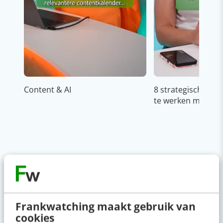
Content & AI
8 strategische ti
te werken met Cop
Op zoek naar nog meer
kennis?
Frankwatching maakt gebruik van
cookies