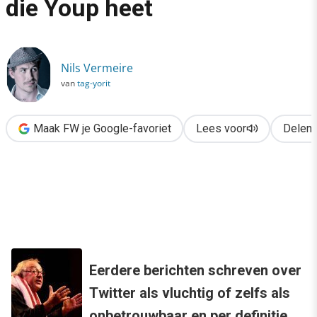
die Youp heet
›
Twitter: een pr-uitdaging die Youp heet
Nils Vermeire
van
tag-yorit
Maak FW je Google-favoriet
Lees voor
Delen
Eerdere berichten schreven over
Twitter als vluchtig of zelfs als
onbetrouwbaar en per definitie