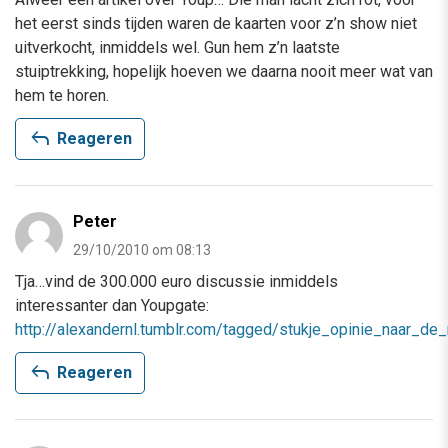
het eerst sinds tijden waren de kaarten voor z’n show niet
uitverkocht, inmiddels wel. Gun hem z’n laatste
stuiptrekking, hopelijk hoeven we daarna nooit meer wat van
hem te horen.
reply
Reageren
Peter
29/10/2010 om 08:13
Tja…vind de 300.000 euro discussie inmiddels
interessanter dan Youpgate:
http://alexandernl.tumblr.com/tagged/stukje_opinie_naar_d
reply
Reageren