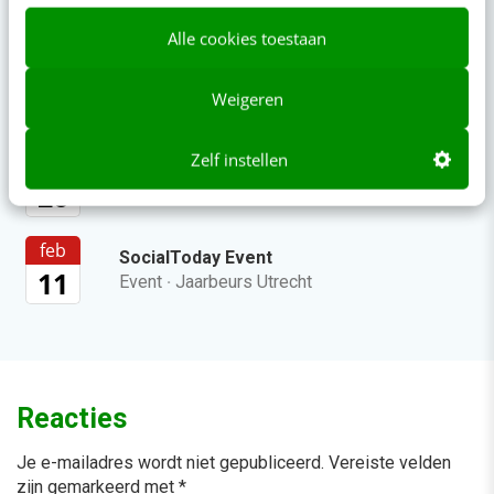
Events
Meer
Alle cookies toestaan
sep
Conversational Conference
Weigeren
17
Event
·
Jaarbeurs Utrecht
Zelf instellen
nov
AI Marketing Event
26
Event
·
Jaarbeurs Utrecht
feb
SocialToday Event
11
Event
·
Jaarbeurs Utrecht
Reacties
Je e-mailadres wordt niet gepubliceerd.
Vereiste velden
zijn gemarkeerd met
*