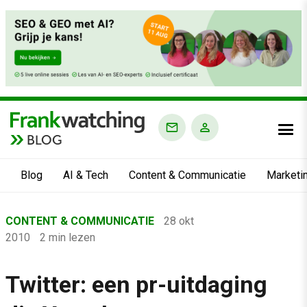
BLOG
Blog
AI & Tech
Content & Communicatie
Marketi
Home
CONTENT & COMMUNICATIE
28 okt
›
2010
2 min lezen
Blog
›
Twitter: een pr-uitdaging
Content & Communicatie