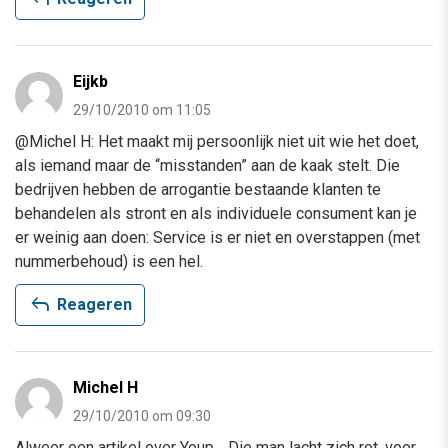
Eijkb
29/10/2010 om 11:05
@Michel H: Het maakt mij persoonlijk niet uit wie het doet,
als iemand maar de “misstanden” aan de kaak stelt. Die
bedrijven hebben de arrogantie bestaande klanten te
behandelen als stront en als individuele consument kan je
er weinig aan doen: Service is er niet en overstappen (met
nummerbehoud) is een hel.
reply
Reageren
Michel H
29/10/2010 om 09:30
Alweer een artikel over Youp… Die man lacht zich rot, voor