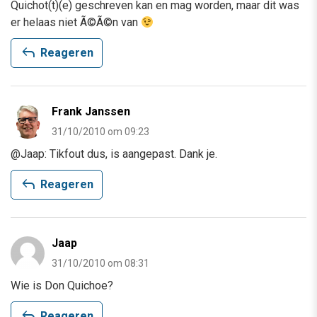
Quichot(t)(e) geschreven kan en mag worden, maar dit was
er helaas niet Ã©Ã©n van
reply
Reageren
Frank Janssen
31/10/2010 om 09:23
@Jaap: Tikfout dus, is aangepast. Dank je.
reply
Reageren
Jaap
31/10/2010 om 08:31
Wie is Don Quichoe?
reply
Reageren