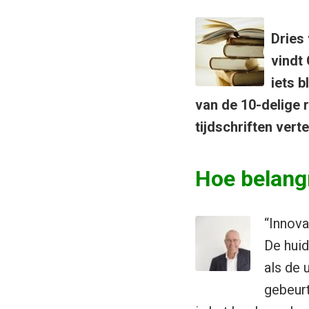
Dries
vindt
iets b
van de 10-delige r
tijdschriften vert
Hoe belangr
“Innova
De huid
als de 
gebeurt