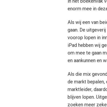
in het boekenvak v
enorm mee in deze
Als wij een van be
gaan. De uitgeveri
voorop lopen in in
iPad hebben wij ge
om mee te gaan me
en aankunnen en wa
Als die mix gevond
de markt bepalen, d
marktleider, daard
blijven lopen. Uit
zoeken meer zekerh