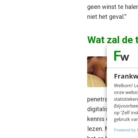
geen winst te halen
niet het geval.”
Wat zal de 
“
k
Frankw
g
Welkom! Leu
a
onze websit
penetratie van de 
statistiek
(bijvoorbee
digitalisering, vo
op ‘Zelf in
kennis dan de belev
gebruik van
lezen. Met een boe
Powered by 