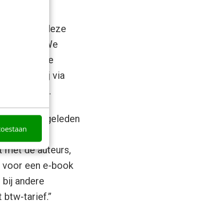
r ons heeft deze
 geen issue. We
10% van onze
enereren wij via
jk gebleven.
j twee jaar geleden
toestaan
irect de e-
 met de auteurs,
s voor een e-book
 bij andere
 btw-tarief.”