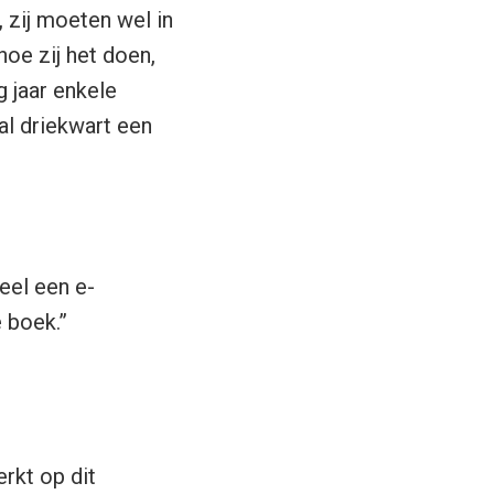
 zij moeten wel in
oe zij het doen,
g jaar enkele
al driekwart een
eel een e-
 boek.”
rkt op dit