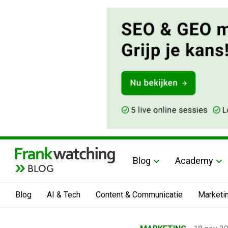
Blog
Academy
BLOG
Blog
AI & Tech
Content & Communicatie
Marketi
Home