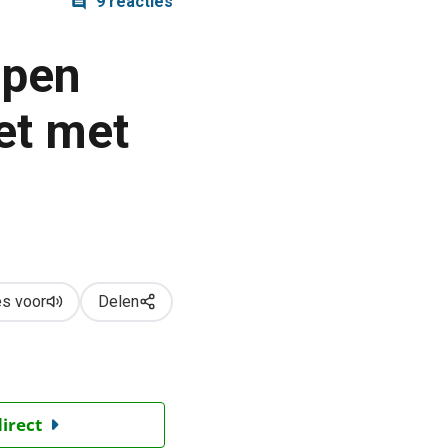
9 reacties
open
et met
s voor
Delen
direct