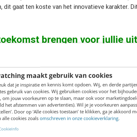
, dit gaat ten koste van het innovatieve karakter. Dit
toekomst brengen voor jullie ui
Je hebt twee takken binnen een uitgeverij: print en di
rimpt en digitaal neemt toe. De snelheid hiervan i
atching maakt gebruik van cookies
edicteerd door de markt. Literatuur (fictie) zal het
k dat je inspiratie en kennis komt opdoen. Wij, en derde partij
angetast door de digitalisering. E-books kunnen wel
es gebruik van cookies. Wij gebruiken cookies voor het bijhoude
markt. Non-fictie zal het zwaarst getroffen gaan w
en, om jouw voorkeuren op te slaan, maar ook voor marketingdoe
ld het afstemmen van advertenties). Wil je je voorkeuren aanpass
oral business to business (B2B). Hier draait het me
stellen’. Door op ‘Alle cookies toestaan’ te klikken, ga je akkoord m
ing ervan. Bij literatuur draait het om de beleving,
 alle cookies zoals
omschreven in onze cookieverklaring
.
k heb je meer een band dan met een e-book, een boe
CookieInfo