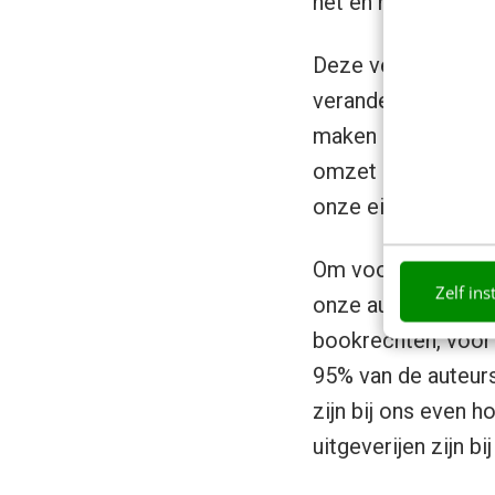
het en het wordt e
Deze verandering v
verandering niet zo
maken ook nog cd-
omzet is nu digitaa
onze eigen webwin
Om voorbereid te z
Zelf ins
onze auteurscontra
bookrechten, voor
95% van de auteurs
zijn bij ons even h
uitgeverijen zijn b