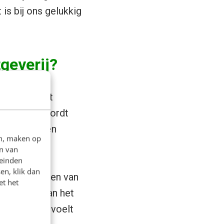
 is bij ons gelukkig
tgeverij?
gitaal. Print
s enorm en wordt
 minst worden
en, maken op
 helpen ter
n van
orden door
leinden
en, klik dan
er om opzoeken van
et het
 de emotie van het
k ruikt, je voelt