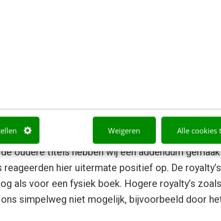
igen.
indt nu al plaats, het is geen toekomstplaatje. Voo
’n impact, of het nu digitaal is of print is voor ons
roms, het is maar net wat de markt wil. Ongeveer 
l en dit groeit jaarlijks door. 17% van onze omzet g
kels, onze omzet via boekhandels is nagenoeg geli
ijn om de grote verandering in de markt, hebben wi
tellen
Weigeren
Alle cookies 
cten aangepast. Van alle nieuwe titels hebben wij d
 de oudere titels hebben wij een addendum gemaakt
 reageerden hier uitermate positief op. De royalty’
oog als voor een fysiek boek. Hogere royalty’s zoals
ij ons simpelweg niet mogelijk, bijvoorbeeld door het