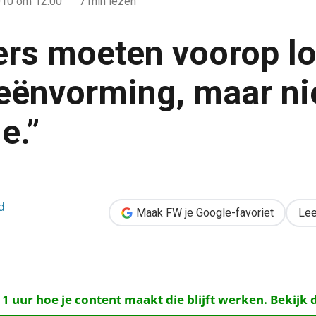
010
om 12:00
7 min lezen
ers moeten voorop l
eënvorming, maar ni
e.”
 lopen met ideeënvorming, maar niet met innovatie.”
d
Maak FW je Google-favoriet
Lee
 1 uur hoe je content maakt die blijft werken. Bekijk 