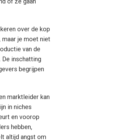
nd of ze gaan
 keren over de kop
 maar je moet niet
roductie van de
 De inschatting
gevers begrijpen
en marktleider kan
ijn in niches
beurt en voorop
ders hebben,
t altijd angst om