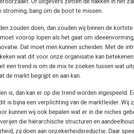
eroorzaakt. Of uitgevers zetten de hakken in het za
 stroming, bang om de boot te missen.
iden zouden doen, dan zouden wij binnen de kortste
j moet voorop lopen als het gaat om ideeënvorming,
novatie. Dat moet men kunnen scheiden. Met de int
keken wat dit voor onze organisatie kan betekenen.
t een trend is om de mix te zoeken tussen wat uit
t de markt begrijpt en aan kan.
en is, dan kan er op die trend worden ingespeeld. E
it is bijna een verplichting van de marktleider. Wij z
oor kunnen wij ook bepalen wat er in die niches ge
geverijen die hiërarchische structuren en aandeelhou
eid, zij doen aan onzekerheidsreductie. Daar speel