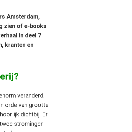
ers Amsterdam,
g zien of e-books
erhaal in deel 7
n, kranten en
erij?
s enorm veranderd.
en orde van grootte
orlijk dichtbij. Er
t twee stromingen