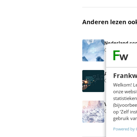
Anderen lezen oo
Nederland sco
4 min
·
Erik B
Frankw
AI in klantens
6 min
·
Steve
Welkom! Leu
onze websit
statistiek
Van online wi
(bijvoorbee
6 min
·
Atie de
op ‘Zelf in
gebruik van
Powered by 