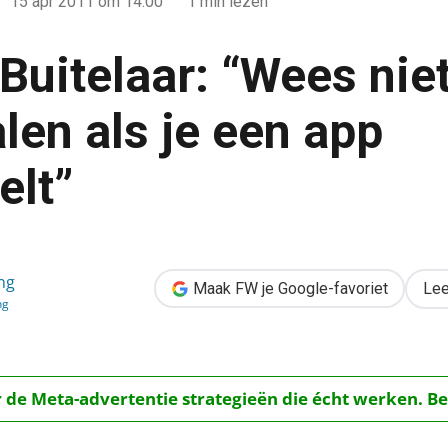
15 apr 2011
om 14:00
1 min lezen
 Buitelaar: “Wees nie
len als je een app
elt”
niet bang om te falen als je een app ontwikkelt”
ng
Maak FW je Google-favoriet
Lee
ng
r de Meta-advertentie strategieën die écht werken. Be