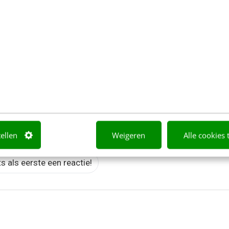
of volg ze via een NieuwsAlert
nt
Customer experience
Design
Michiel Buitelaar
Nu.nl
Sanoma
Simon 
ite
tellen
Weigeren
Alle cookies 
ts als eerste een reactie!