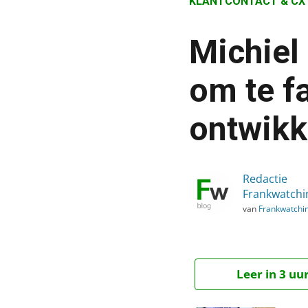
KLANTCONTACT & CX
›
Blog
Michiel
›
Klantcontact & CX
om te fa
›
ontwikk
Michiel Buitelaar: “Wees 
Redactie
Frankwatchi
van
Frankwatchi
Leer in 3 uu