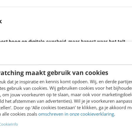
k
ort hoog op digitale overheid, maar hapert waar het telt
ouwer
atching maakt gebruik van cookies
ervice: waar moet je op letten?
n Lemmens
k dat je inspiratie en kennis komt opdoen. Wij, en derde partij
es gebruik van cookies. Wij gebruiken cookies voor het bijhoude
en, om jouw voorkeuren op te slaan, maar ook voor marketingdoe
nkel naar AI-infrastructuur: de transformatie van de websh
ld het afstemmen van advertenties). Wil je je voorkeuren aanpass
 Heer
stellen’. Door op ‘Alle cookies toestaan’ te klikken, ga je akkoord m
 alle cookies zoals
omschreven in onze cookieverklaring
.
CookieInfo