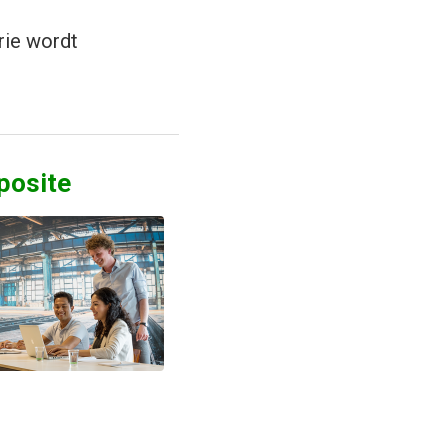
rie wordt
posite