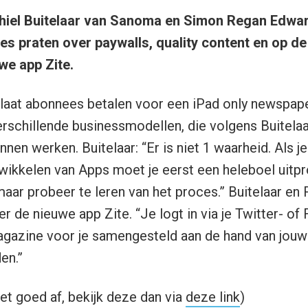
hiel Buitelaar van Sanoma en Simon Regan Edwa
es praten over paywalls, quality content en op d
we app Zite.
aat abonnees betalen voor een iPad only newspaper
verschillende businessmodellen, die volgens Buitela
en werken. Buitelaar: “Er is niet 1 waarheid. Als je 
wikkelen van Apps moet je eerst een heleboel uitp
maar probeer te leren van het proces.” Buitelaar e
r de nieuwe app Zite. “Je logt in via je Twitter- o
agazine voor je samengesteld aan de hand van jou
en.”
et goed af, bekijk deze dan via
deze link
)