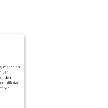
en, maken op
n van
leinden
op
en, klik dan
et het