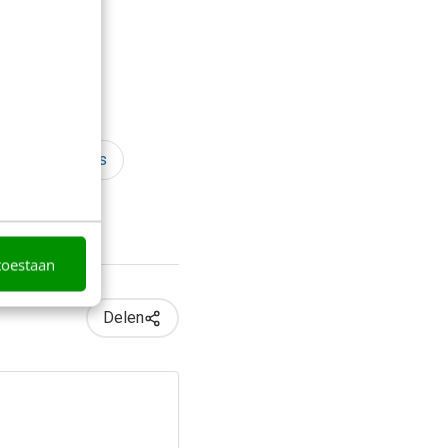
Interview
Regan Edwards
toestaan
Delen