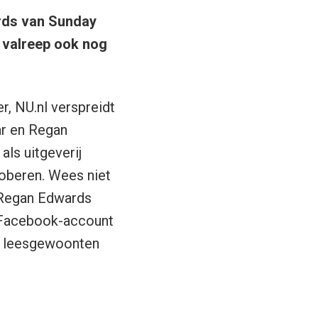
rds van Sunday
e valreep ook nog
, NU.nl verspreidt
ar en Regan
als uitgeverij
roberen. Wees niet
n Regan Edwards
f Facebook-account
w leesgewoonten