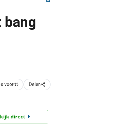
t bang
s voor
Delen
kijk direct