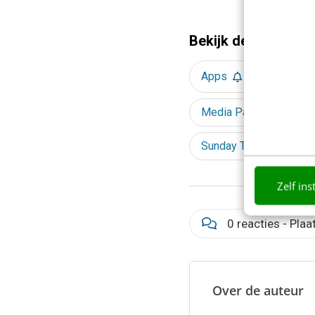
Bekijk deze topics 
Apps
Conte
Media Parade 2011
Sunday Times
Z
Zelf ins
0 reacties - Plaa
Over de auteur