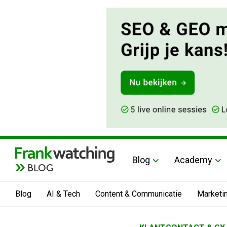
Blog
Academy
BLOG
Blog
AI & Tech
Content & Communicatie
Marketi
Home