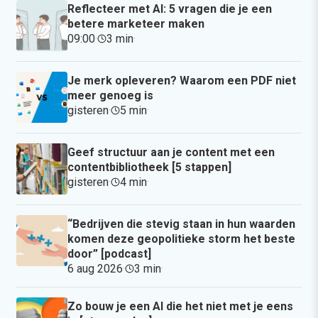
Reflecteer met AI: 5 vragen die je een
betere marketeer maken
09:00
·
3 min
·
Je merk opleveren? Waarom een PDF niet
meer genoeg is
gisteren
·
5 min
·
Geef structuur aan je content met een
contentbibliotheek [5 stappen]
gisteren
·
4 min
·
“Bedrijven die stevig staan in hun waarden
komen deze geopolitieke storm het beste
door” [podcast]
6 aug 2026
·
3 min
·
Zo bouw je een AI die het niet met je eens