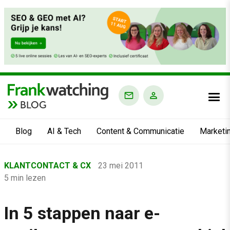
BLOG
Blog
AI & Tech
Content & Communicatie
Marketi
Home
KLANTCONTACT & CX
23 mei 2011
›
5 min lezen
Blog
›
In 5 stappen naar e-
Klantcontact & CX