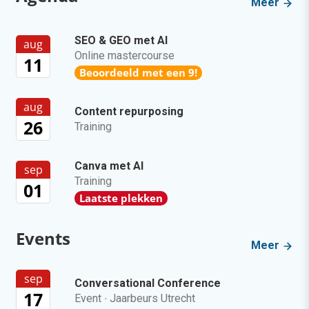
Meer
SEO & GEO met AI
aug
Online mastercourse
11
Beoordeeld met een 9!
aug
Content repurposing
26
Training
Canva met AI
sep
Training
01
Laatste plekken
Events
Meer
sep
Conversational Conference
17
Event
·
Jaarbeurs Utrecht