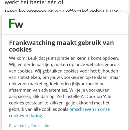
werkt het beste: één of
twee kolommen en een effectief gebruik van
witruimte. Bedenk ook dat veel ontvangers hun
vinger gebruiken om te navigeren en links te
volgen; dit is minder precies dan je met een
Frankwatching maakt gebruik van
cookies
muis bent. Zorg ervoor dat je calls-to-action in
het oog springen en gemakkelijk te volgen zijn.
Welkom! Leuk dat je inspiratie en kennis komt opdoen.
Wij, en derde partijen, maken op onze websites gebruik
Dit kan betekenen dat je extra grote buttons of
van cookies. Wij gebruiken cookies voor het bijhouden
een groter lettertype voor belangrijke links
van statistieken, om jouw voorkeuren op te slaan, maar
ook voor marketingdoeleinden (bijvoorbeeld het
moet gebruiken. De belangrijkste informatie
afstemmen van advertenties). Wil je je voorkeuren
moet er duidelijk uitspringen en de links
aanpassen, klik dan op ‘Zelf instellen’. Door op ‘Alle
cookies toestaan’ te klikken, ga je akkoord met het
moeten niet te dicht bij elkaar staan (t.b.v.
gebruik van alle cookies zoals
omschreven in onze
touch-screens).
cookieverklaring
.
Powered by CookieInfo