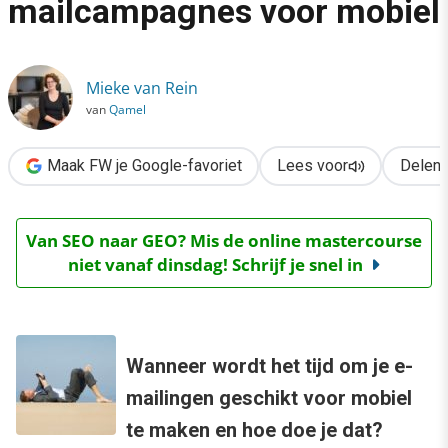
mailcampagnes voor mobiel
›
In 5 stappen naar e-mailcampagnes voor mobiel
Mieke van Rein
van
Qamel
Maak FW je Google-favoriet
Lees voor
Delen
Van SEO naar GEO? Mis de online mastercourse
niet vanaf dinsdag! Schrijf je snel in
Wanneer wordt het tijd om je e-
mailingen geschikt voor mobiel
te maken en hoe doe je dat?