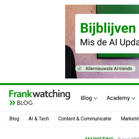
Blog
Academy
BLOG
Blog
AI & Tech
Content & Communicatie
Marketi
Home