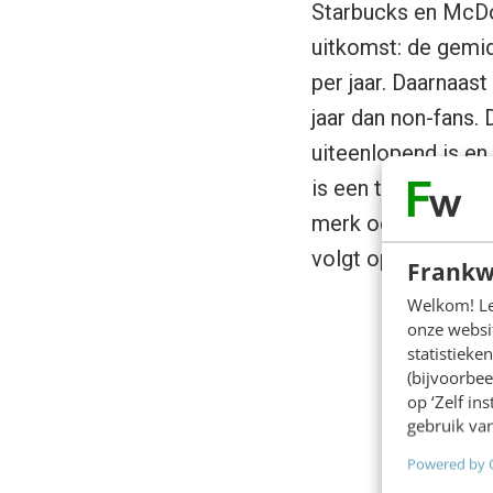
Starbucks en McDo
uitkomst: de gemi
per jaar. Daarnaas
jaar dan non-fans. 
uiteenlopend is en
is een totale finan
merk ook zaken zo
volgt opgebouwd:
Frankw
Welkom! Leu
onze websit
statistiek
(bijvoorbee
op ‘Zelf in
gebruik van
Powered by 