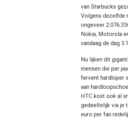
van Starbucks gezam
Volgens dezelfde 
ongeveer 2.076.336
Nokia, Motorola en
vandaag de dag 3.1
Nu lijken dit gigan
mensen die per jaa
fervent hardloper 
aan hardloopschoen
HTC kost ook al sne
gedeeltelijk via j
euro per fan redeli