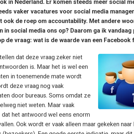
 ook in Nederland. Er komen steeds meer social me
teeds vaker vacatures voor social media manager
jgt ook de roep om accountability. Met andere wo
n in social media ons op? Daarom ga ik vandaag
 op de vraag: wat is de waarde van een Facebook 
ellen dat deze vraag zeker niet
ntwoorden is. Maar het is wel een
anten in toenemende mate wordt
ordt deze vraag nog vaak
aten door bureaus. Soms omdat ze
elweg niet weten. Maar vaak
n dat het antwoord wel eens enorm
allen. Ook wordt er vaak alleen maar gekeken naar h
 (bezoekers). Een goede eerste indicatie, maar dit 