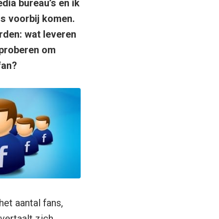
dia bureau’s en ik
s voorbij komen.
orden: wat leveren
 proberen om
fan?
et aantal fans,
vertaalt zich