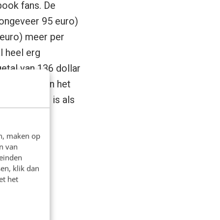
ook fans. De
(ongeveer 95 euro)
 euro) meer per
l heel erg
etal van 136 dollar
producten van het
ze waarde is als
en, maken op
n van
leinden
en, klik dan
et het