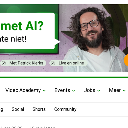
Video Academy
Events
Jobs
Meer
ng
Social
Shorts
Community