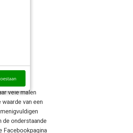
toestaan
aar vele malen
De waarde van een
ermenigvuldigen
an de onderstaande
e Facebookpagina