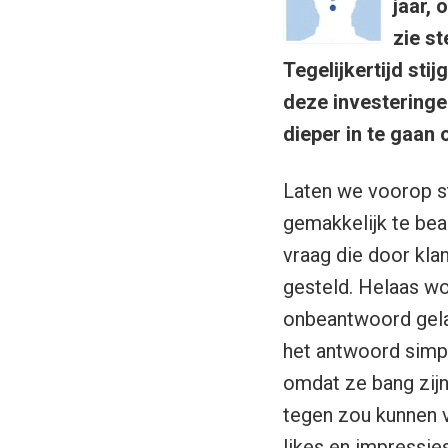
jaar,
zie s
Tegelijkertijd sti
deze investeringe
dieper in te gaan
Laten we voorop st
gemakkelijk te bea
vraag die door kl
gesteld. Helaas w
onbeantwoord gel
het antwoord simp
omdat ze bang zij
tegen zou kunnen v
likes en impressies