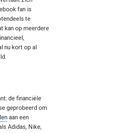
ebook fan is
otendeels te
dat kan op meerdere
inancieel,
l nu kort op al
ld.
t: de financiële
apse geprobeerd om
len
aan een
ls Adidas, Nike,