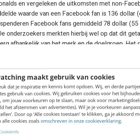
nalds en vergeleken de uitkomsten met non-Faceb
ddelde waarde van een Facebook fan is 136 dollar 
t spenderen Facebook fans gemiddeld 78 dollar (55
De onderzoekers merkten hierbij wel op dat dit geta
 erg afhankelijk van het merk en de doelgroep. Het g
ciële waarde, waarin naast de directe uitgaven aan 
als marketing, media en WOM zijn meegenomen. De
atching maakt gebruik van cookies
k dat je inspiratie en kennis komt opdoen. Wij, en derde partij
es gebruik van cookies. Wij gebruiken cookies voor het bijhoude
en, om jouw voorkeuren op te slaan, maar ook voor marketingdoe
ld het afstemmen van advertenties). Wil je je voorkeuren aanpass
stellen’. Door op ‘Alle cookies toestaan’ te klikken, ga je akkoord m
 alle cookies zoals
omschreven in onze cookieverklaring
.
CookieInfo