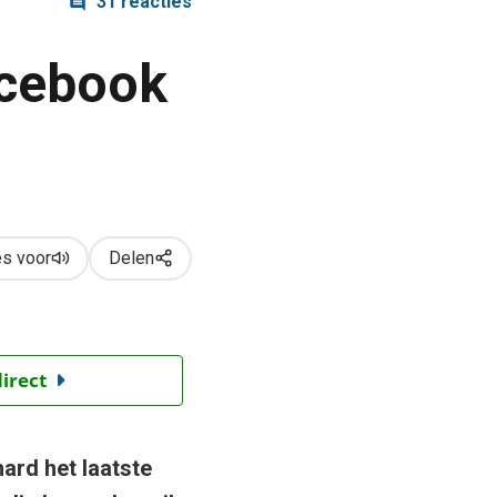
31 reacties
acebook
s voor
Delen
direct
hard het laatste