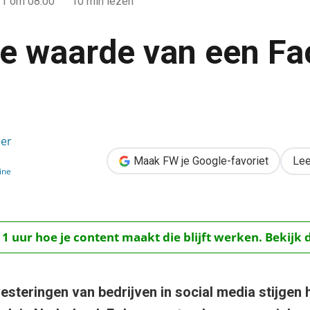
11
om 08:00
10 min lezen
de waarde van een F
n Facebook fan?
der
Maak FW je Google-favoriet
Lee
ine
 1 uur hoe je content maakt die blijft werken. Bekijk 
esteringen van bedrijven in social media stijgen 