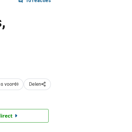
10 reacties
,
n
s voor
Delen
direct