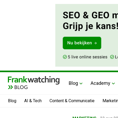
Blog
Academy
BLOG
Blog
AI & Tech
Content & Communicatie
Marketi
Home