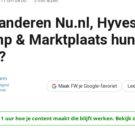
011
om 08:00
5 min lezen
anderen Nu.nl, Hyves
p & Marktplaats hu
?
yves, Wehkamp & Marktplaats hun website?
ann
igital
Maak FW je Google-favoriet
Lee
inds
 1 uur hoe je content maakt die blijft werken. Bekijk 