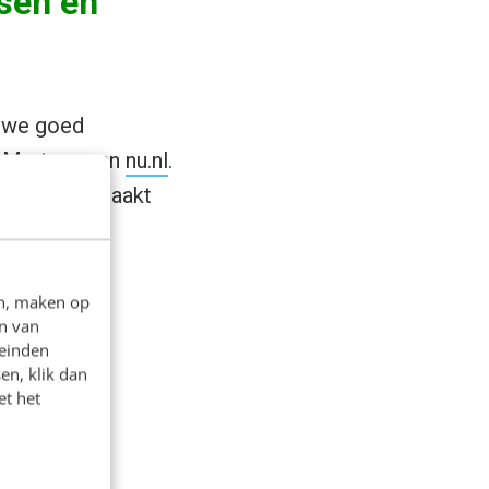
ssen en
t we goed
k Martens van
nu.nl
.
rouwd is geraakt
gen in
en, maken op
n van
leinden
en, klik dan
et het