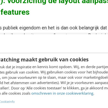
): voorzichtig de layout aanpa
 features
 is publiek eigendom en het is dan ook belangrijk da
gebruikers de site ervaren”, zegt manager Roderic
en standaard ontstaan waarmee de Nederlander vert
n en daar kunnen we niet plotseling enorme wijzigin
atching maakt gebruik van cookies
k dat je inspiratie en kennis komt opdoen. Wij, en derde partij
es gebruik van cookies. Wij gebruiken cookies voor het bijhoude
en, om jouw voorkeuren op te slaan, maar ook voor marketingdoe
ld het afstemmen van advertenties). Wil je je voorkeuren aanpass
stellen’. Door op ‘Alle cookies toestaan’ te klikken, ga je akkoord m
 alle cookies zoals
omschreven in onze cookieverklaring
.
CookieInfo