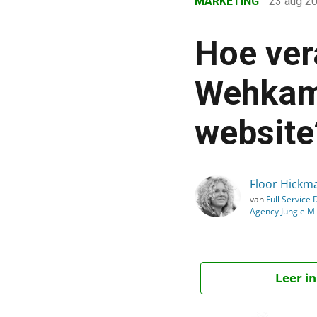
MARKETING
23 aug 2
›
Blog
Hoe ver
›
Marketing
Wehkam
›
website
Hoe veranderen Nu.nl, H
Floor Hickm
van
Full Service D
Agency Jungle M
Leer in