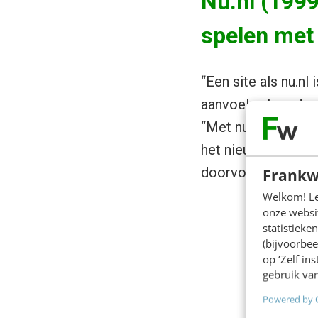
Nu.nl (1999
spelen met
“Een site als nu.nl
aanvoelen hoe de 
“Met nu.nl is er e
het nieuws te leze
doorvoeren.”
Frankw
Welkom! Leu
onze websit
statistiek
(bijvoorbee
op ‘Zelf in
gebruik van
Powered by 