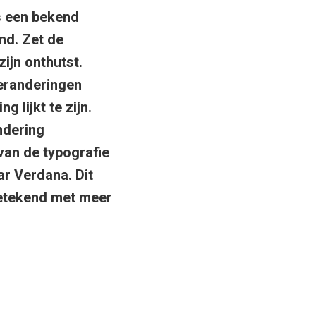
s een bekend
nd. Zet de
ijn onthutst.
veranderingen
 lijkt te zijn.
ndering
van de typografie
ar Verdana. Dit
 getekend met meer