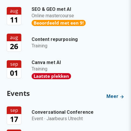
SEO & GEO met AI
aug
Online mastercourse
11
Beoordeeld met een 9!
aug
Content repurposing
26
Training
Canva met AI
sep
Training
01
Laatste plekken
Events
Meer
sep
Conversational Conference
17
Event
·
Jaarbeurs Utrecht