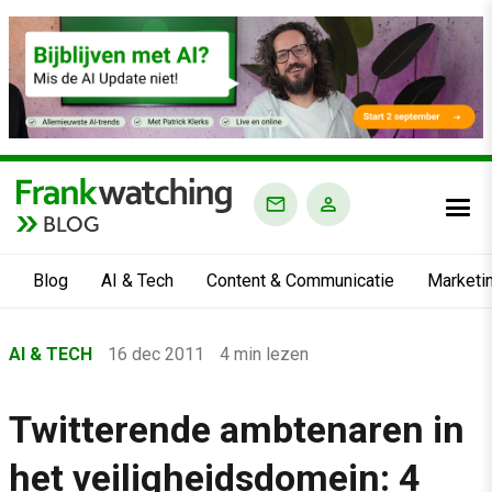
BLOG
Blog
AI & Tech
Content & Communicatie
Marketi
Home
AI & TECH
16 dec 2011
4 min lezen
›
Blog
Twitterende ambtenaren in
›
het veiligheidsdomein: 4
AI & Tech