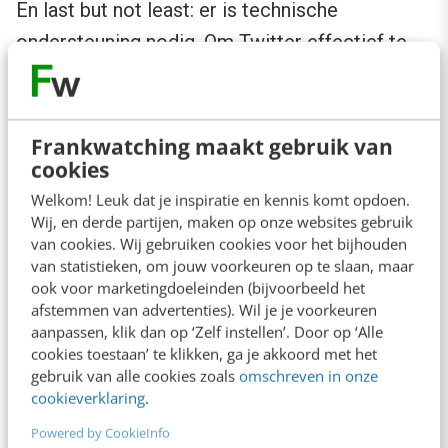
En last but not least: er is technische
ondersteuning nodig. Om Twitter effectief te
kunnen inzetten moet je de juiste tools
gebruiken. De
site van Twitter
is wel erg basic
en heeft niet veel mogelijkheden. Met (gratis)
Frankwatching maakt gebruik van
cookies
applicaties als
Tweetdeck
,
Hootsuite
en
Welkom! Leuk dat je inspiratie en kennis komt opdoen.
Seesmic
kan er veel efficiënter en effectiever
Wij, en derde partijen, maken op onze websites gebruik
met Twitter omgegaan worden. Daarnaast
van cookies. Wij gebruiken cookies voor het bijhouden
bestaan er ook betaalde applicaties.
van statistieken, om jouw voorkeuren op te slaan, maar
ook voor marketingdoeleinden (bijvoorbeeld het
Organisaties zijn echter niet altijd op de hoogte
afstemmen van advertenties). Wil je je voorkeuren
van het bestaan van deze tools. Daarnaast kan
aanpassen, klik dan op ‘Zelf instellen’. Door op ‘Alle
cookies toestaan’ te klikken, ga je akkoord met het
Tweetdeck bijvoorbeeld niet altijd worden
gebruik van alle cookies zoals
omschreven in onze
geïnstalleerd binnen gemeentehuizen of
cookieverklaring
.
politiebureaus. En voor ambtenaren met een
Powered by CookieInfo