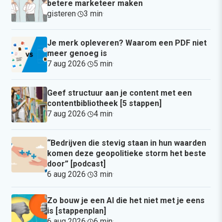
betere marketeer maken
gisteren
·
3 min
·
Je merk opleveren? Waarom een PDF niet
meer genoeg is
7 aug 2026
·
5 min
·
Geef structuur aan je content met een
contentbibliotheek [5 stappen]
7 aug 2026
·
4 min
·
“Bedrijven die stevig staan in hun waarden
komen deze geopolitieke storm het beste
door” [podcast]
6 aug 2026
·
3 min
·
Zo bouw je een AI die het niet met je eens
is [stappenplan]
6 aug 2026
·
6 min
·