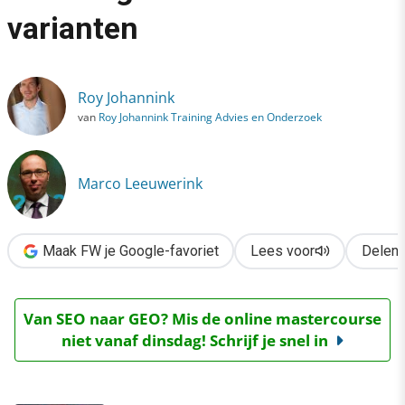
›
varianten
Twitterende ambtenaren in het veiligheidsdomein: 4 varianten
Roy Johannink
van
Roy Johannink Training Advies en Onderzoek
Marco Leeuwerink
Maak FW je Google-favoriet
Lees voor
Delen
Van SEO naar GEO? Mis de online mastercourse
niet vanaf dinsdag! Schrijf je snel in