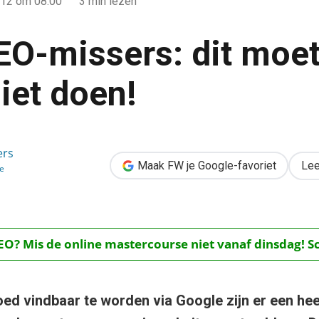
012
om 08:00
3 min lezen
EO-missers: dit moet
iet doen!
oet je vooral niet doen!
ers
Maak FW je Google-favoriet
Lee
e
O? Mis de online mastercourse niet vanaf dinsdag! Schr
ed vindbaar te worden via Google zijn er een hee