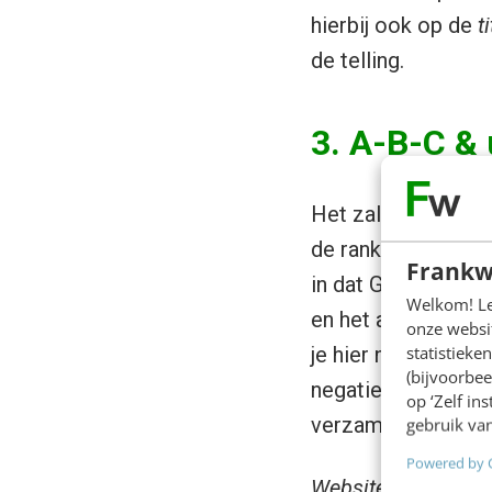
hierbij ook op de
t
de telling.
3. A-B-C & 
Het zal je ongetwij
de rankings bepaal
Frankw
in dat Google kijkt
Welkom! Leu
en het aantal uitga
onze websit
statistiek
je hier niet op de 
(bijvoorbee
negatief beïnvloed
op ‘Zelf in
verzamelen. Een a-b-
gebruik van
Powered by 
Website A -> Link –