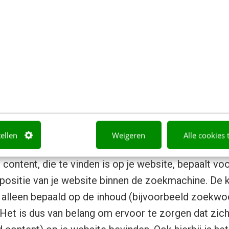
n autoriteit is de buurt waarin je website zich bevi
s worden pas echt van waarde wanneer ze van rele
rom ook verstandig zijn om naar relevante website
l ontstaan. Het linken naar websites met een slechte
ef beïnvloeden.
e content
tellen
Weigeren
Alle cookies 
 content, die te vinden is op je website, bepaalt voo
positie van je website binnen de zoekmachine. De k
 alleen bepaald op de inhoud (bijvoorbeeld zoekw
t. Het is dus van belang om ervoor te zorgen dat zi