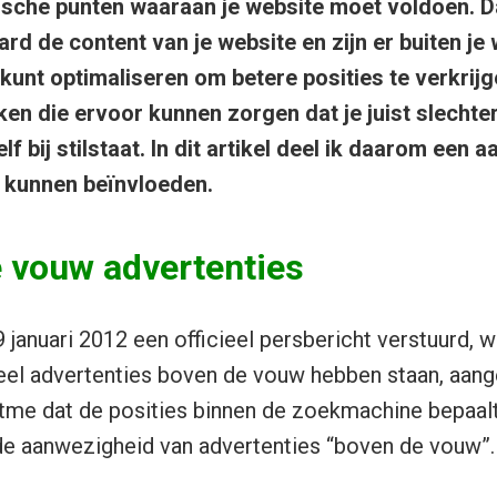
ische punten waaraan je website moet voldoen. D
ard de content van je website en zijn er buiten j
kunt optimaliseren om betere posities te verkrijge
ken die ervoor kunnen zorgen dat je juist slechte
lf bij stilstaat. In dit artikel deel ik daarom een a
f kunnen beïnvloeden.
e vouw advertenties
januari 2012 een officieel persbericht verstuurd, wa
eel advertenties boven de vouw hebben staan, aang
tme dat de posities binnen de zoekmachine bepaal
de aanwezigheid van advertenties “boven de vouw”.