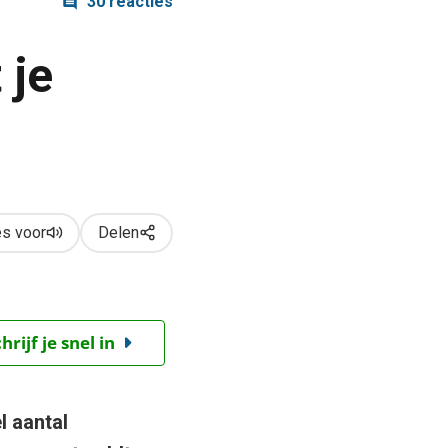
30 reacties
 je
s voor
Delen
ijf je snel in
l aantal