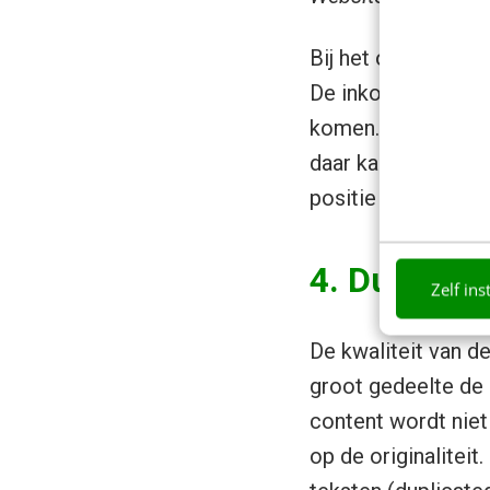
Bij het opbouwen va
De inkomende link
komen. Het kan daa
daar kan een valkui
positie ook negati
4. Duplicat
Zelf ins
De kwaliteit van de
groot gedeelte de 
content wordt niet
op de originalitei