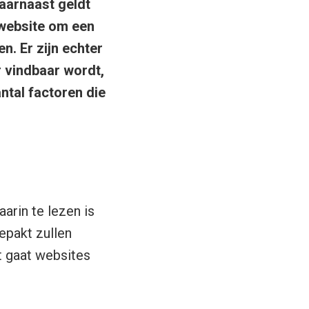
aarnaast geldt
e website om een
n. Er zijn echter
r vindbaar wordt,
antal factoren die
arin te lezen is
epakt zullen
t gaat websites