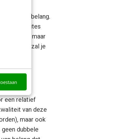
ndt erg van belang.
vantie websites
s te linken, maar
 autoriteit zal je
toestaan
r een relatief
waliteit van deze
oorden), maar ook
ch geen dubbele