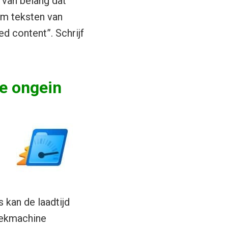
t van belang dat
om teksten van
d content”. Schrijf
re ongein
 kan de laadtijd
zoekmachine