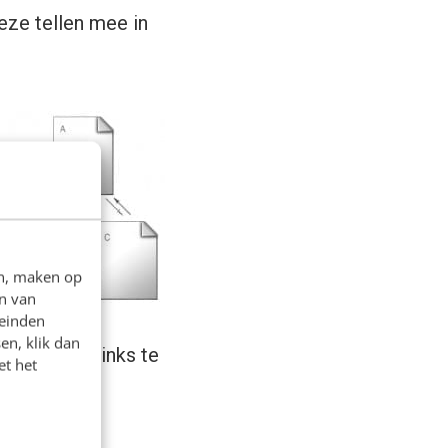
eze tellen mee in
en, maken op
n van
leinden
en, klik dan
eten a-b-c links te
et het
bsite A.