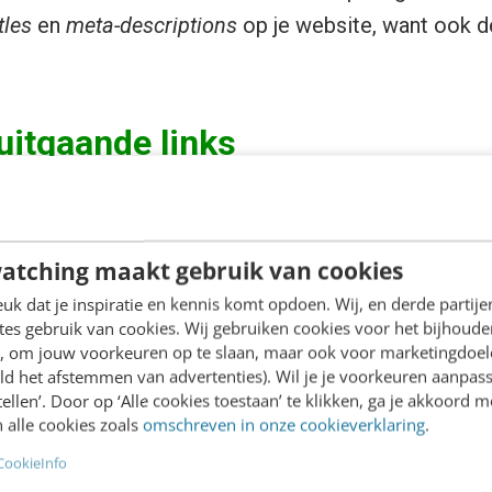
itles
en
meta-descriptions
op je website, want ook d
uitgaande links
feld niet ontgaan zijn dat een groot gedeelte van
d/beïnvloed worden door je linkprofiel. Dit houdt
atching maakt gebruik van cookies
 naar het aantal inkomende links naar je website
k dat je inspiratie en kennis komt opdoen. Wij, en derde partij
ande links en de kwaliteit daarvan. Wanneer
es gebruik van cookies. Wij gebruiken cookies voor het bijhoude
en, om jouw voorkeuren op te slaan, maar ook voor marketingdoe
juiste manier mee omgaat, kan dit je positie juist
ld het afstemmen van advertenties). Wil je je voorkeuren aanpass
en. Zo is het bijvoorbeeld niet verstandig om zogeh
stellen’. Door op ‘Alle cookies toestaan’ te klikken, ga je akkoord m
c link ziet er als volgt uit:
 alle cookies zoals
omschreven in onze cookieverklaring
.
CookieInfo
 > Website B – > Link – > Website C – > Link – > We