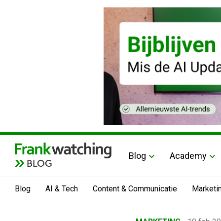
Blog
Academy
BLOG
Blog
AI & Tech
Content & Communicatie
Marketi
Home