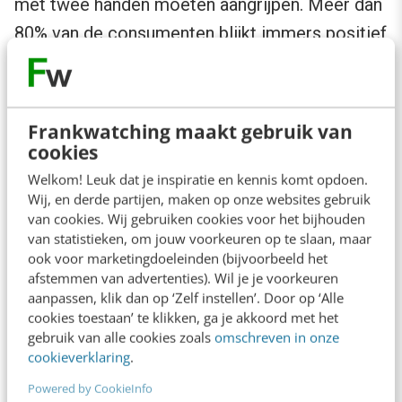
met twee handen moeten aangrijpen. Meer dan
80% van de consumenten blijkt immers positief
over merken te praten.
Voor 2012 daagt Steven ons uit om verder te
Frankwatching maakt gebruik van
gaan dan alleen het creëren van optimaal
cookies
bereik of met ludieke co-creatie activiteiten de
Welkom! Leuk dat je inspiratie en kennis komt opdoen.
consument het gevoel te geven dat hij inspraak
Wij, en derde partijen, maken op onze websites gebruik
van cookies. Wij gebruiken cookies voor het bijhouden
heeft.
Structural Collaboration
is het
van statistieken, om jouw voorkeuren op te slaan, maar
codewoord.
ook voor marketingdoeleinden (bijvoorbeeld het
afstemmen van advertenties). Wil je je voorkeuren
aanpassen, klik dan op ‘Zelf instellen’. Door op ‘Alle
cookies toestaan’ te klikken, ga je akkoord met het
gebruik van alle cookies zoals
omschreven in onze
cookieverklaring
.
Powered by CookieInfo