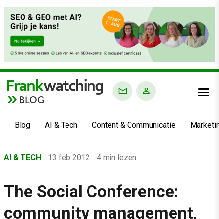
BLOG
Blog
AI & Tech
Content & Communicatie
Marketi
Home
AI & TECH
13 feb 2012
4 min lezen
›
Blog
The Social Conference:
›
community management,
AI & Tech