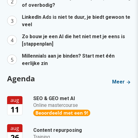
of overbodig?
LinkedIn Ads is niet te duur, je biedt gewoon te
veel
Zo bouw je een AI die het niet met je eens is
[stappenplan]
Millennials aan je binden? Start met één
eerlijke zin
Agenda
Meer
SEO & GEO met AI
aug
Online mastercourse
11
Beoordeeld met een 9!
aug
Content repurposing
26
Training