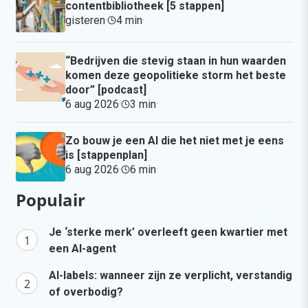
contentbibliotheek [5 stappen]
gisteren
·
4 min
·
“Bedrijven die stevig staan in hun waarden
komen deze geopolitieke storm het beste
door” [podcast]
6 aug 2026
·
3 min
·
Zo bouw je een AI die het niet met je eens
is [stappenplan]
6 aug 2026
·
6 min
·
Populair
Je ‘sterke merk’ overleeft geen kwartier met
een AI-agent
AI-labels: wanneer zijn ze verplicht, verstandig
of overbodig?