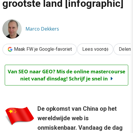
grootste land [infographic]
›
China: ook online het grootste land [infographic]
Marco Dekkers
Maak FW je Google-favoriet
Lees voor
Delen
Van SEO naar GEO? Mis de online mastercourse
niet vanaf dinsdag! Schrijf je snel in
De opkomst van China op het
wereldwijde web is
onmiskenbaar. Vandaag de dag