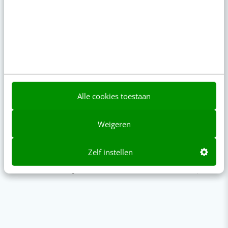
Alle cookies toestaan
Weigeren
Zelf instellen
Napkin AI: de tool die jouw tekst
Adverteren op In
omzet naar ijzersterke visuals
Facebook (Meta)