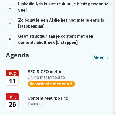
LinkedIn Ads is niet te duur, je biedt gewoon te
veel
Zo bouw je een AI die het niet met je eens is
[stappenplan]
Geef structuur aan je content met een
contentbibliotheek [5 stappen]
Agenda
Meer
SEO & GEO met AI
aug
Online mastercourse
11
Beoordeeld met een 9!
aug
Content repurposing
26
Training