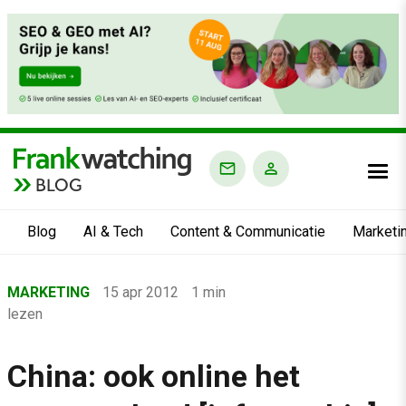
BLOG
Blog
AI & Tech
Content & Communicatie
Marketi
Home
MARKETING
15 apr 2012
1 min
›
lezen
Blog
›
China: ook online het
Marketing