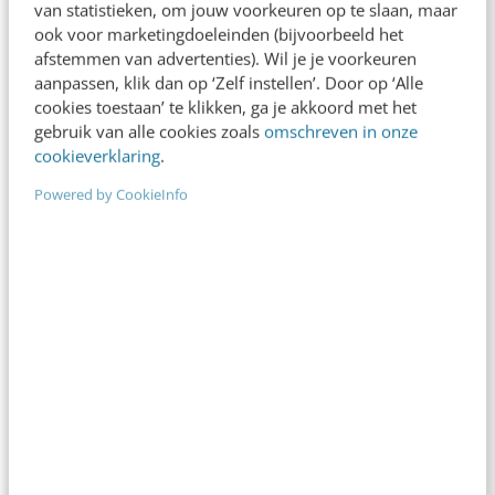
van statistieken, om jouw voorkeuren op te slaan, maar
ook voor marketingdoeleinden (bijvoorbeeld het
afstemmen van advertenties). Wil je je voorkeuren
aanpassen, klik dan op ‘Zelf instellen’. Door op ‘Alle
Over de auteur
cookies toestaan’ te klikken, ga je akkoord met het
gebruik van alle cookies zoals
omschreven in onze
cookieverklaring
.
Marco Dekkers
Powered by CookieInfo
Marco Dekkers is een innovatieve
online marketeer. Hij is bijzonder
goed thuis in SEA, SEO, affiliate
marketing, retargeting, display
advertising, social media en
conversie-optimalisatie. Momenteel
beschikbaar voor nieuwe baan in
B2C, regio Amsterdam.