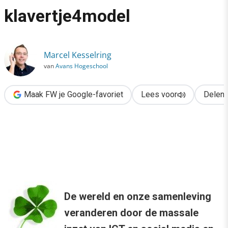
›
klavertje4model
Social media voor scholen in de 21e eeuw: het klavertje4model
Marcel Kesselring
van
Avans Hogeschool
Maak FW je Google-favoriet
Lees voor
Delen
De wereld en onze samenleving
veranderen door de massale