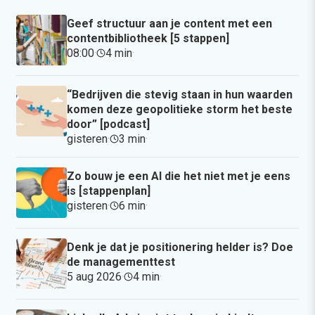
Geef structuur aan je content met een
contentbibliotheek [5 stappen]
08:00
·
4 min
·
“Bedrijven die stevig staan in hun waarden
komen deze geopolitieke storm het beste
door” [podcast]
gisteren
·
3 min
·
Zo bouw je een AI die het niet met je eens
is [stappenplan]
gisteren
·
6 min
·
Denk je dat je positionering helder is? Doe
de managementtest
5 aug 2026
·
4 min
·