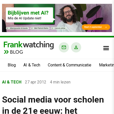
BLOG
Blog
AI & Tech
Content & Communicatie
Marketi
Home
AI & TECH
27 apr 2012
4 min lezen
›
Blog
Social media voor scholen
›
in de 21e eeuw: het
AI & Tech