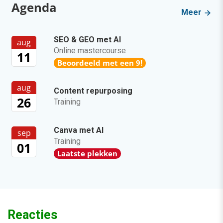
Agenda
Meer
SEO & GEO met AI
aug
Online mastercourse
11
Beoordeeld met een 9!
aug
Content repurposing
26
Training
Canva met AI
sep
Training
01
Laatste plekken
Reacties