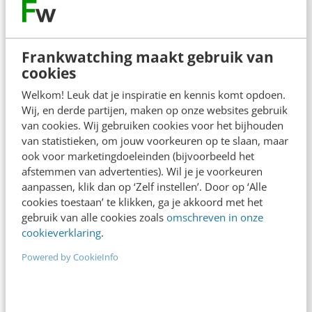
ligt bij vergaderingen, niet-lesgevende taken,
ondersteuning van ICT-middelen. Social media
Frankwatching maakt gebruik van
bieden veel mogelijkheden om efficiënter tijd-
cookies
en plaatsonafhankelijk samen te werken en
Welkom! Leuk dat je inspiratie en kennis komt opdoen.
online kennis te delen met collega’s maar ook
Wij, en derde partijen, maken op onze websites gebruik
met ouders (ouderbetrokkenheid).
van cookies. Wij gebruiken cookies voor het bijhouden
van statistieken, om jouw voorkeuren op te slaan, maar
ook voor marketingdoeleinden (bijvoorbeeld het
Externe Communicatie
afstemmen van advertenties). Wil je je voorkeuren
aanpassen, klik dan op ‘Zelf instellen’. Door op ‘Alle
Vorig jaar schreef ik al in mijn blog “
van #rotschool
cookies toestaan’ te klikken, ga je akkoord met het
naar #topschool @socialmedia
” over het feit dat
gebruik van alle cookies zoals
omschreven in onze
scholen in het kader van profilering op zoek zouden
cookieverklaring
.
moeten gaan naar hun identiteit, het
schoolhart
, en
Powered by CookieInfo
vanuit hun identiteit de externe
communicatiekanalen (online en offline) daarop laten
afstemmen.