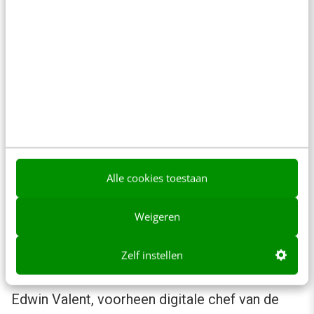
met hoge participatie, bij de andere zul je
hooguit tot een paar procent komen. Maar het
hoeft niet duurder te zijn dan ondertiteling.”
Sanoma wil met SBS
Met SBS gaat het nog niet goed. Dat is altijd
reden voor malheur die onder meer
via
Alle cookies toestaan
Adformatie
naar buiten kwam. Juist op het
tweede scherm kan de combinatie haar
Weigeren
krachten tonen. Dat moet wel worden ingebed
Zelf instellen
in de samenwerking.
Edwin Valent, voorheen digitale chef van de