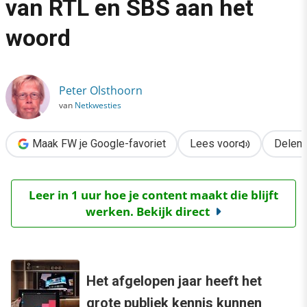
van RTL en SBS aan het
›
woord
Second screen: de experts van RTL en SBS aan het woord
Peter Olsthoorn
van
Netkwesties
Maak FW je Google-favoriet
Lees voor
Delen
Leer in 1 uur hoe je content maakt die blijft
werken. Bekijk direct
Het afgelopen jaar heeft het
grote publiek kennis kunnen