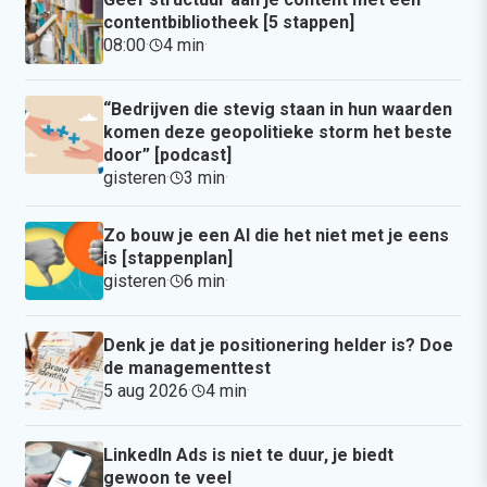
contentbibliotheek [5 stappen]
08:00
·
4 min
·
“Bedrijven die stevig staan in hun waarden
komen deze geopolitieke storm het beste
door” [podcast]
gisteren
·
3 min
·
Zo bouw je een AI die het niet met je eens
is [stappenplan]
gisteren
·
6 min
·
Denk je dat je positionering helder is? Doe
de managementtest
5 aug 2026
·
4 min
·
LinkedIn Ads is niet te duur, je biedt
gewoon te veel