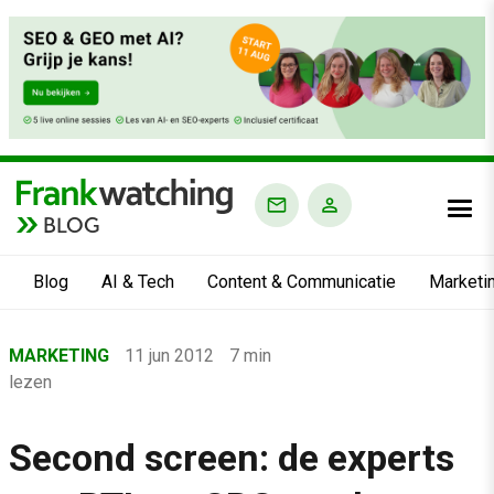
BLOG
Blog
AI & Tech
Content & Communicatie
Marketi
Home
MARKETING
11 jun 2012
7 min
›
lezen
Blog
›
Second screen: de experts
Marketing