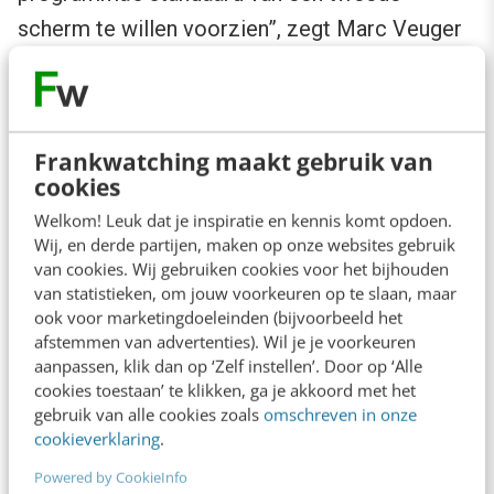
scherm te willen voorzien”, zegt Marc Veuger
van Angry Bytes.
Voordeel voor SBS is bijvoorbeeld dat kijkers
Frankwatching maakt gebruik van
ook gedurende reclamepauzes via het tweede
cookies
scherm vermaakt kunnen worden waardoor ze
Welkom! Leuk dat je inspiratie en kennis komt opdoen.
juist wel de reclames op tv blijven kijken. Om
Wij, en derde partijen, maken op onze websites gebruik
nog niet te spreken van de ‘call to action’ die
van cookies. Wij gebruiken cookies voor het bijhouden
van statistieken, om jouw voorkeuren op te slaan, maar
mogelijk is.
ook voor marketingdoeleinden (bijvoorbeeld het
afstemmen van advertenties). Wil je je voorkeuren
Veuger: “We zijn nog op zoek naar nieuwe
aanpassen, klik dan op ‘Zelf instellen’. Door op ‘Alle
cookies toestaan’ te klikken, ga je akkoord met het
vormen die wat verder gaan dan de
gebruik van alle cookies zoals
omschreven in onze
gebruikelijke aanvraag van een proefrit die in
cookieverklaring
.
oudere versies van interactiviteit steeds
Powered by CookieInfo