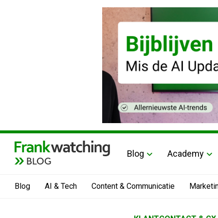
Blog
Academy
BLOG
Blog
AI & Tech
Content & Communicatie
Marketi
Home