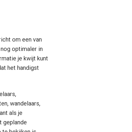
ericht om een van
 nog optimaler in
rmatie je kwijt kunt
at het handigst
laars,
ten, wandelaars,
nt als je
ot geplande
e te bekijken is