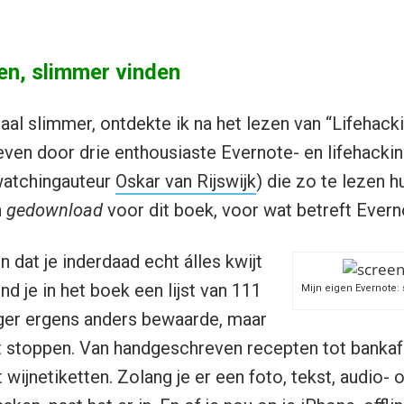
n, slimmer vinden
aal slimmer, ontdekte ik na het lezen van “Lifehack
ven door drie enthousiaste Evernote- en lifehacki
watchingauteur
Oskar van Rijswijk
) die zo te lezen h
n
gedownload
voor dit boek, voor wat betreft Evern
 dat je inderdaad echt álles kwijt
ind je in het boek een lijst van 111
Mijn eigen Evernote:
eger ergens anders bewaarde, maar
t stoppen. Van handgeschreven recepten tot bankafs
 wijnetiketten. Zolang je er een foto, tekst, audio- o