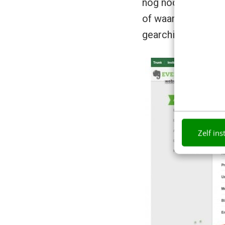
nog nooit aan geda
of waardevolle nie
gearchiveerd en sn
Zelf ins