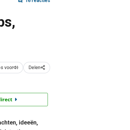
16 reacties
ps,
s voor
Delen
direct
achten, ideeën,