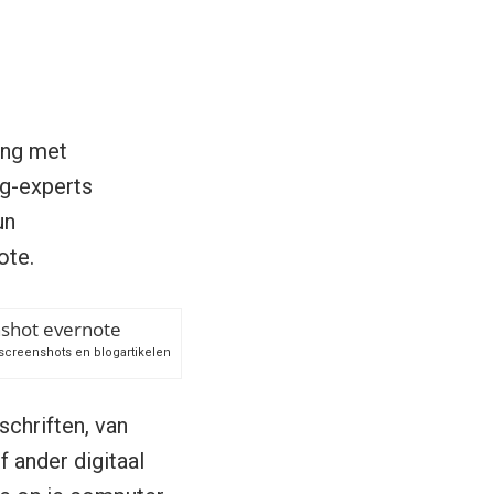
ing met
ng-experts
un
ote.
 screenshots en blogartikelen
chriften, van
f ander digitaal