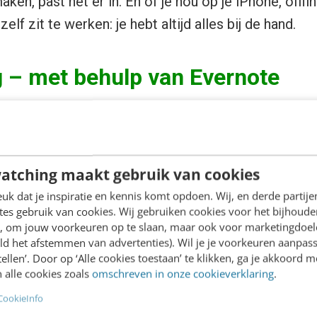
ken, past het er in. En of je nou op je iPhone, offl
zelf zit te werken: je hebt altijd alles bij de hand.
g – met behulp van Evernote
boek is dat het veel meer is dan een basisuitleg ov
e auteurs is dat je slimmer om kunt gaan met infor
(en leuker) te maken – met behulp van Evernote.
atching maakt gebruik van cookies
k dat je inspiratie en kennis komt opdoen. Wij, en derde partij
te: slimme combinatie
es gebruik van cookies. Wij gebruiken cookies voor het bijhoude
en, om jouw voorkeuren op te slaan, maar ook voor marketingdoe
ld het afstemmen van advertenties). Wil je je voorkeuren aanpass
p vond ik bijvoorbeeld het automatisch door laten s
stellen’. Door op ‘Alle cookies toestaan’ te klikken, ga je akkoord m
 alle cookies zoals
omschreven in onze cookieverklaring
.
te. Je krijgt van Evernote namelijk een uniek e-mai
matisch) via e-mail informatie in Evernote te zette
CookieInfo