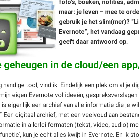
foto’s, boeken, notities, adm
maar: je leven – mee te ord
gebruik je het slim(mer)? “
Evernote”, het vandaag gep
geeft daar antwoord op.
e geheugen in de cloud/een app
 handige tool, vind ik. Eindelijk een plek om al je di
mijn eigen Evernote vol ideeën, gespreksverslagen 
is eigenlijk een archief van alle informatie die je wi
.” Een digitaal archief, met een veelvoud aan besta
rmatie in allerlei formaten (tekst, video, audio) m
unctie’, kun je echt alles kwijt in Evernote. En ik st