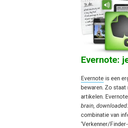
Evernote: j
Evernote
is een erg
bewaren. Zo staat 
artikelen. Evernote 
brain, downloaded
combinatie van info
‘Verkenner/Finder-f