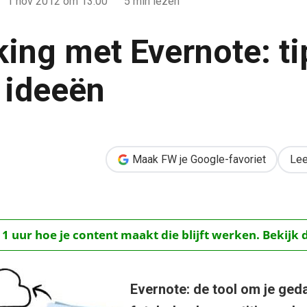
1 nov 2012
om 13:00
5 min lezen
king met Evernote: ti
& ideeën
 tips, tricks & ideeën
Maak FW je Google-favoriet
Lee
 1 uur hoe je content maakt die blijft werken. Bekijk 
Evernote: de tool om je ged