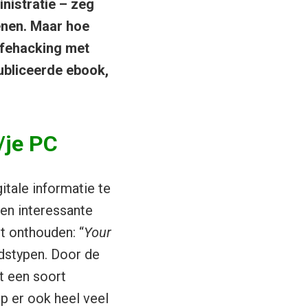
inistratie – zeg
enen. Maar hoe
Lifehacking met
ubliceerde ebook,
/je PC
gitale informatie te
en interessante
lt onthouden: “
Your
ndstypen. Door de
et een soort
op er ook heel veel