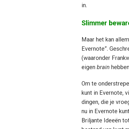
in.
Slimmer beware
Maar het kan allem
Evernote”. Geschre
(waaronder Frank
eigen
brain
hebbe
Om te onderstrepen
kunt in Evernote, v
dingen, die je vro
nu in Evernote kun
Briljante Ideeën tot