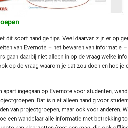
roepen
t dit soort handige tips. Veel daarvan zijn er op g
teiten van Evernote – het bewaren van informatie –
rs gaan daarbij niet alleen in op de vraag welke info
ook op de vraag waarom je dat zou doen en hoe je d
 apart ingegaan op Evernote voor studenten, wande
jectgroepen. Dat is niet alleen handig voor studen
den van projectgroepen, maar ook voor anderen. Wa
hoe een wandelaar alle informatie met betrekking t
ernote kan klaarzetten (met een
map
, die ook offlin