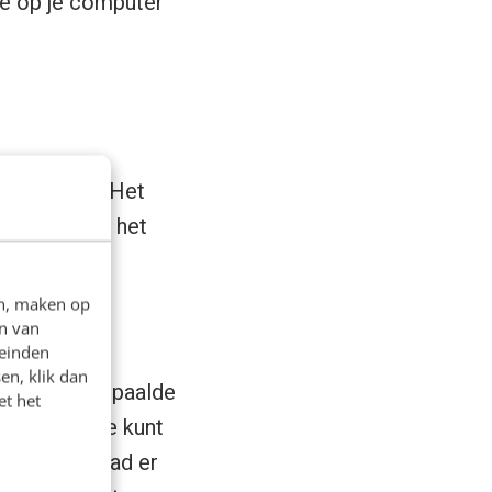
ine op je computer
er Evernote. Het
matie om zo het
en, maken op
n van
leinden
en, klik dan
turen van bepaalde
et het
ladres dat je kunt
n. Maar ik had er