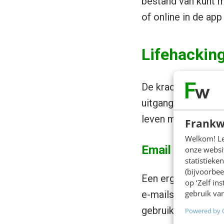
bestand van kunt ma
of online in de app 
Lifehackin
De kracht van het 
uitgangspunt van d
leven makkelijker 
Frankw
Welkom! Leu
Email & everno
onze websit
statistiek
(bijvoorbee
Een erg handige ti
op ‘Zelf in
gebruik van
e-mails naar Everno
gebruiken om (auto
Powered by 