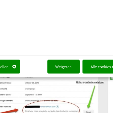
cht om bijvoorbeeld al mijn iTunes-afrekeningen daa
uwsbrieven. Zo kunnen die e-mails uit je inbox en is
el vindbaar.
tellen
Weigeren
Alle cookies 
E