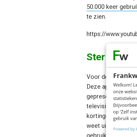
50.000 keer gebru
te zien.
https://www.yout
Ster Extra
Frankw
Voor de publieke o
Welkom! Leu
Deze app kan tijd
onze websit
gepresenteerd wor
statistiek
(bijvoorbee
televisie te zien z
op ‘Zelf in
kortingen) krijgen.
gebruik van
weet uit ervaring 
Powered by 
gebruikt kan worde