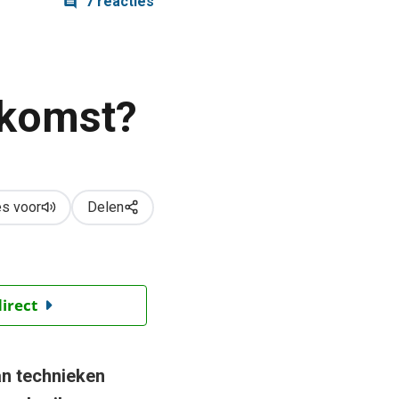
7 reacties
ekomst?
s voor
Delen
direct
an technieken