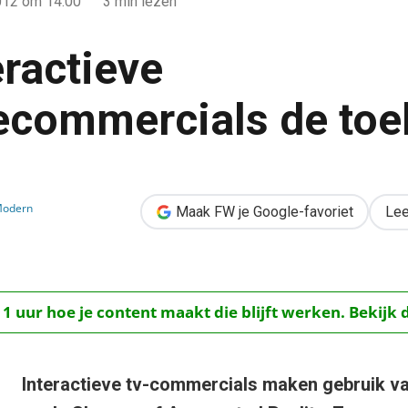
012
om 14:00
3 min lezen
eractieve
iecommercials de to
siecommercials de toekomst?
Modern
Maak FW je Google-favoriet
Lee
 1 uur hoe je content maakt die blijft werken. Bekijk 
Interactieve tv-commercials maken gebruik v