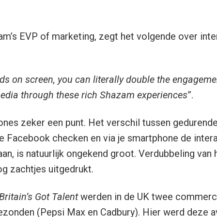
m’s EVP of marketing, zegt het volgende over inte
nds on screen, you can literally double the engageme
media through these rich Shazam experiences
”.
Jones zeker een punt. Het verschil tussen geduren
je Facebook checken en via je smartphone de inter
an, is natuurlijk ongekend groot. Verdubbeling va
nog zachtjes uitgedrukt.
Britain’s Got Talent
werden in de UK twee commerc
tgezonden (Pepsi Max en Cadbury). Hier werd deze a