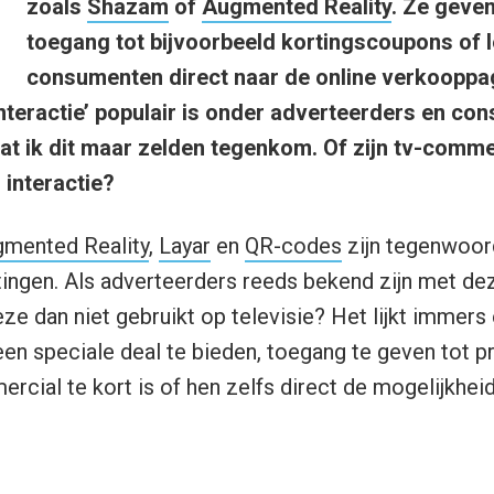
zoals
Shazam
of
Augmented Reality
. Ze geve
toegang tot bijvoorbeeld kortingscoupons of 
consumenten direct naar de online verkooppa
interactie’ populair is onder adverteerders en co
at ik dit maar zelden tegenkom. Of zijn tv-comm
 interactie?
mented Reality
,
Layar
en
QR-codes
zijn tegenwoord
uitingen. Als adverteerders reeds bekend zijn met de
 dan niet gebruikt op televisie? Het lijkt immers
n speciale deal te bieden, toegang te geven tot p
cial te kort is of hen zelfs direct de mogelijkhei