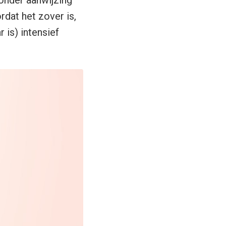
onder aanwijzing
dat het zover is,
 is) intensief