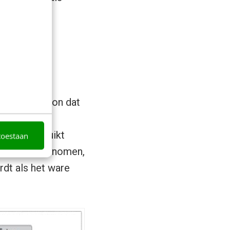
nog veel
alen
s is het icoon dat
t een nieuwe
 wordt gebruikt
toestaan
orden waargenomen,
dt als het ware