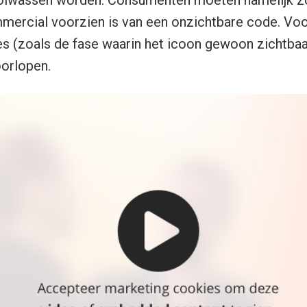
volwassen worden. Consumenten moeten namelijk z
ercial voorzien is van een onzichtbare code. Voor
es (zoals de fase waarin het icoon gewoon zichtbaar
orlopen.