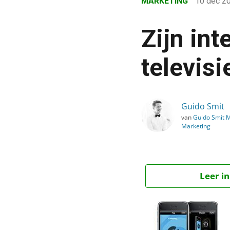
MARKETING
10 dec 2
›
Blog
Zijn int
›
Marketing
televis
›
Zijn interactieve televi
Guido Smit
van
Guido Smit 
Marketing
Leer in