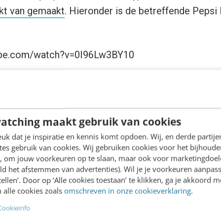
ikt van gemaakt
. Hieronder is de betreffende Peps
ube.com/watch?v=0I96Lw3BY10
atching maakt gebruik van cookies
mroep bestaat sinds september dit jaar de tablet 
k dat je inspiratie en kennis komt opdoen. Wij, en derde partij
ens een
Ster Extra Reclameblok
worden geopend, waar
es gebruik van cookies. Wij gebruiken cookies voor het bijhoude
den die zijn gekoppeld aan de commercials die o
en, om jouw voorkeuren op te slaan, maar ook voor marketingdoe
ld het afstemmen van advertenties). Wil je je voorkeuren aanpass
ijn. Gebruikers kunnen zo tijdelijk exclusieve extra’s
stellen’. Door op ‘Alle cookies toestaan’ te klikken, ga je akkoord m
 Helaas zijn de resultaten van deze app nog niet te 
 alle cookies zoals
omschreven in onze cookieverklaring
.
dat STER weinig reclameblokken per dag uitzendt wa
CookieInfo
n. En wanneer dit kan, bieden slechts enkele van 