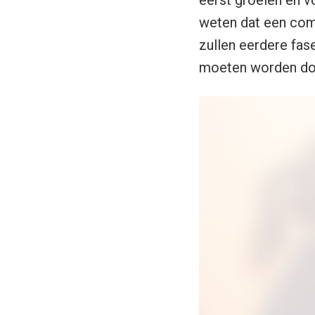
eerst groeien en 
weten dat een comm
zullen eerdere fas
moeten worden
do