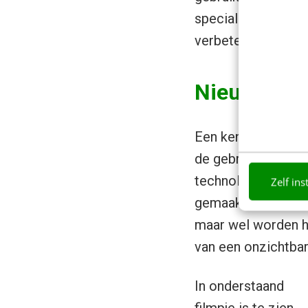
speciale aanbiedin
verbeterpunten en
Nieuwe tech
Een kenmerk van in
de gebruiker moet 
technologie gelanc
Zelf ins
gemaakt van lichts
maar wel worden h
van een onzichtba
In onderstaand