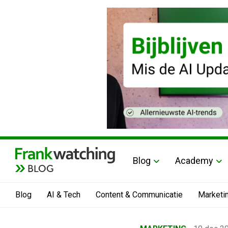
Blog
Academy
BLOG
Blog
AI & Tech
Content & Communicatie
Marketi
Home