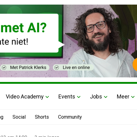
Video Academy
Events
Jobs
Meer
ng
Social
Shorts
Community