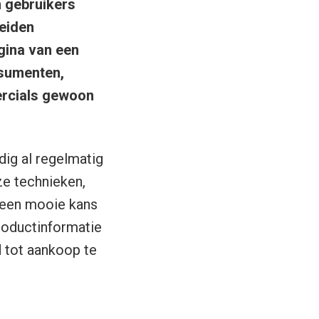
n gebruikers
leiden
gina van een
nsumenten,
ercials gewoon
ig al regelmatig
ze technieken,
 een mooie kans
roductinformatie
d tot aankoop te