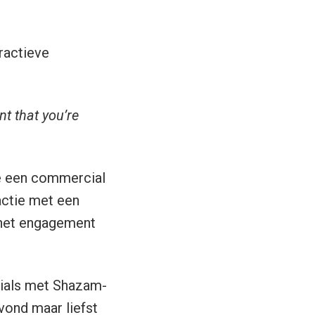
ractieve
nt that you’re
de een commercial
actie met een
n het engagement
ials met Shazam-
vond maar liefst