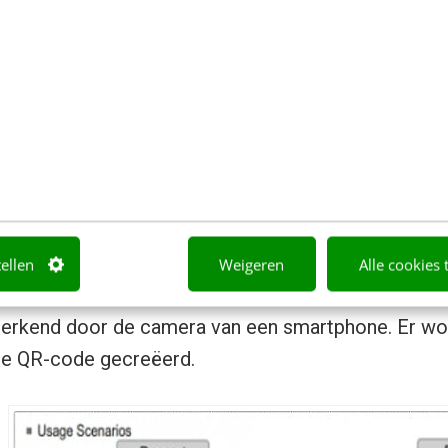
gen of interactieve mogelijkheden. Hier liggen dus 
 dus kansen!
nologie: onzichtbare lichtsign
teractieve QR en Augmented Reality in commercial
scannen om de interactie aan te gaan. Fujitsu heef
eerd waarbij deze iconen niet noodzakelijk zijn. Er
tellen
Weigeren
Alle cookies 
ignalen, die niet door het menselijk oog kunnen w
erkend door de camera van een smartphone. Er wor
re QR-code gecreëerd.