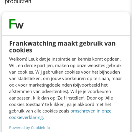
producten.
Frankwatching maakt gebruik van
cookies
Welkom! Leuk dat je inspiratie en kennis komt opdoen.
Wij, en derde partijen, maken op onze websites gebruik
van cookies. Wij gebruiken cookies voor het bijhouden
van statistieken, om jouw voorkeuren op te slaan, maar
ook voor marketingdoeleinden (bijvoorbeeld het
afstemmen van advertenties). Wil je je voorkeuren
Facebook test met een “Want” en een “Collect” button
aanpassen, klik dan op ‘Zelf instellen’. Door op ‘Alle
cookies toestaan’ te klikken, ga je akkoord met het
gebruik van alle cookies zoals
omschreven in onze
Een Like-button kan betekenen dat een
cookieverklaring
.
gebruiker het product al heeft. In die zin heeft
Powered by CookieInfo