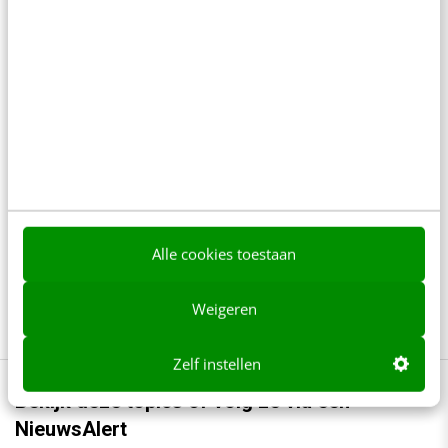
Denk je dat je positionering helder is? Doe
de managementtest
4 min
·
Richard Poolman
Je ‘sterke merk’ overleeft geen kwartier
met een AI-agent
5 min
·
Edwin Vlems
Alle cookies toestaan
Offline is terug: waarom fysieke
merkbeleving je nieuwe groeimotor is
8 min
·
Kristel Shannon Klaassen
Weigeren
Zelf instellen
Bekijk deze topics of volg ze via een
NieuwsAlert