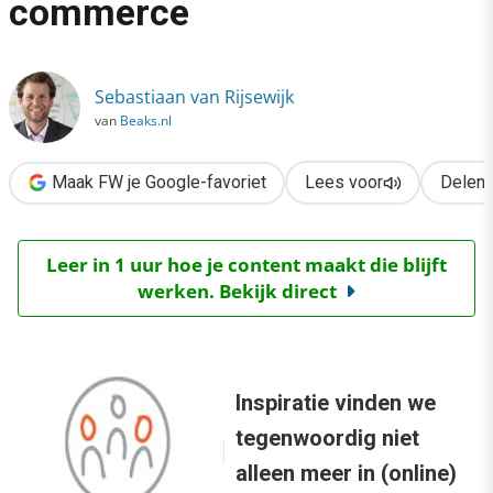
commerce
›
Social discovery verovert e-commerce
Sebastiaan van Rijsewijk
van
Beaks.nl
Maak FW je Google-favoriet
Lees voor
Delen
Leer in 1 uur hoe je content maakt die blijft
werken. Bekijk direct
Inspiratie vinden we
tegenwoordig niet
alleen meer in (online)