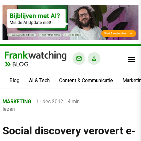
BLOG
Blog
AI & Tech
Content & Communicatie
Marketi
Home
MARKETING
11 dec 2012
4 min
›
lezen
Blog
›
Social discovery verovert e-
Marketing