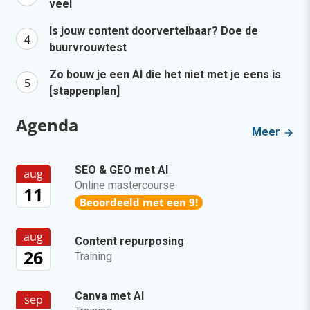
veel
Is jouw content doorvertelbaar? Doe de
buurvrouwtest
Zo bouw je een AI die het niet met je eens is
[stappenplan]
Agenda
Meer
SEO & GEO met AI
aug
Online mastercourse
11
Beoordeeld met een 9!
aug
Content repurposing
26
Training
Canva met AI
sep