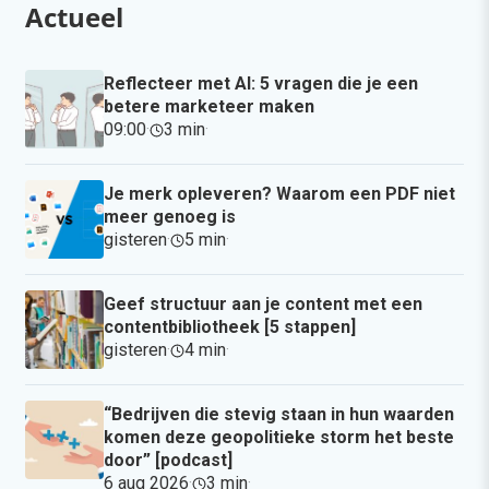
Actueel
Reflecteer met AI: 5 vragen die je een
betere marketeer maken
09:00
·
3 min
·
Je merk opleveren? Waarom een PDF niet
meer genoeg is
gisteren
·
5 min
·
Geef structuur aan je content met een
contentbibliotheek [5 stappen]
gisteren
·
4 min
·
“Bedrijven die stevig staan in hun waarden
komen deze geopolitieke storm het beste
door” [podcast]
6 aug 2026
·
3 min
·