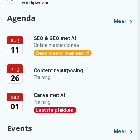
eerlijke zin
Agenda
Meer
SEO & GEO met AI
aug
Online mastercourse
11
Beoordeeld met een 9!
aug
Content repurposing
26
Training
Canva met AI
sep
Training
01
Laatste plekken
Events
Meer