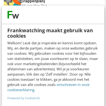
[stappenplan]
6 min
·
Kim Pot
AI-labels: wanneer zijn ze verplicht,
verstandig of overbodig?
Frankwatching maakt gebruik van
5 min
·
Dennis Figge
cookies
Welkom! Leuk dat je inspiratie en kennis komt opdoen.
Wij, en derde partijen, maken op onze websites gebruik
van cookies. Wij gebruiken cookies voor het bijhouden
Bekijk deze topics of volg ze via een
van statistieken, om jouw voorkeuren op te slaan, maar
NieuwsAlert
ook voor marketingdoeleinden (bijvoorbeeld het
afstemmen van advertenties). Wil je je voorkeuren
C-level executives
Clay Shirky
aanpassen, klik dan op ‘Zelf instellen’. Door op ‘Alle
cookies toestaan’ te klikken, ga je akkoord met het
De Wet van Martec
Digitale disruptie
gebruik van alle cookies zoals
omschreven in onze
cookieverklaring
.
IBM
Law of Accelerating Returns
Powered by CookieInfo