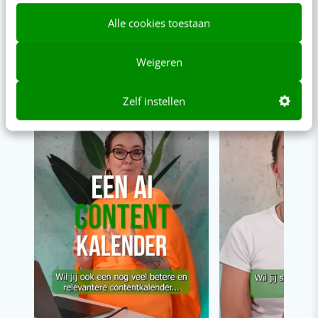
Alle cookies toestaan
VIDEO SHORTS
Bekijk de korte video's
Weigeren
00:00
00:00
Zelf instellen