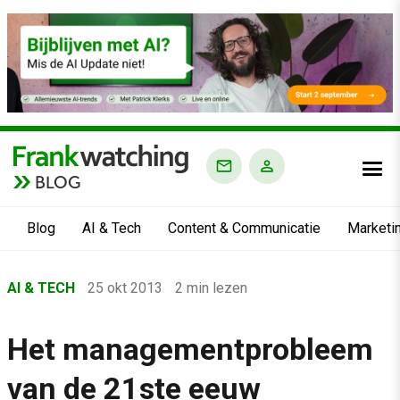
BLOG
Blog
AI & Tech
Content & Communicatie
Marketi
Home
AI & TECH
25 okt 2013
2 min lezen
›
Blog
Het managementprobleem
›
van de 21ste eeuw
AI & Tech