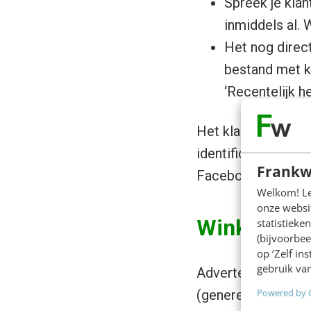
Spreek je klan
inmiddels al. 
Het nog direct
bestand met k
‘Recentelijk h
Het klantenbestan
identificeren. Op 
Frankw
Facebook een nie
Welkom! Leu
onze websit
Winkelverk
statistiek
(bijvoorbee
op ‘Zelf in
gebruik van
Advertenties op F
Powered by 
(genereren van like