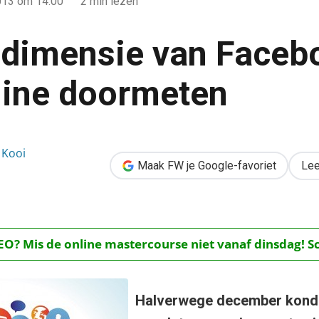
013
om 14:00
2 min lezen
dimensie van Faceb
fline doormeten
ebook-ROI: offline doormeten
 Kooi
Maak FW je Google-favoriet
Lee
O? Mis de online mastercourse niet vanaf dinsdag! Schr
Halverwege december kond