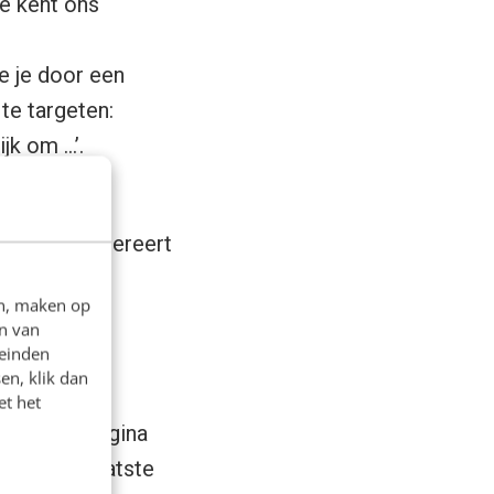
Je kent ons
e je door een
te targeten:
jk om …’.
onen te
atabase, genereert
en, maken op
n van
leinden
en, klik dan
et het
Facebook-pagina
p. In het laatste