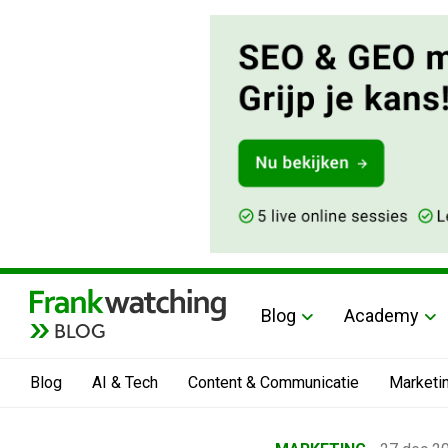
Blog
Academy
BLOG
Blog
AI & Tech
Content & Communicatie
Marketi
Home