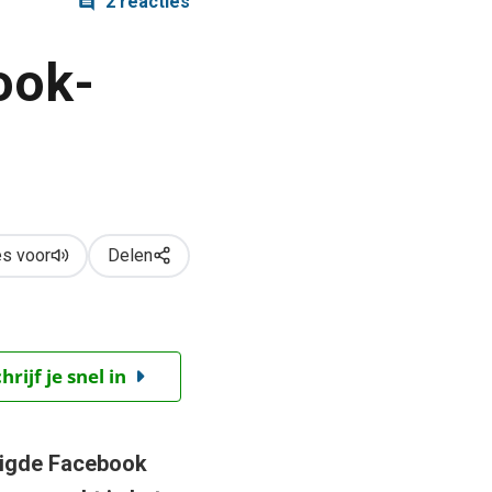
2 reacties
ook-
s voor
Delen
ijf je snel in
igde Facebook