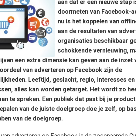
aan dat er een nieuwe stap i
doormeten van Facebook-ad
nu is het koppelen van offli
aan de resultaten van adver
organisaties beschikbaar 
schokkende vernieuwing, ma
rijven een extra dimensie kan geven aan de inzet 
voordeel van adverteren op Facebook zijn de
jkheden. Leeftijd, geslacht, regio, interesses en
sen, alles kan worden getarget. Het wordt zo he
 aan te spreken. Een publiek dat past bij je product
palen van de juiste doelgroep doe je zelf, op bas
ebben van de doelgroep.
 van adverteren op Facebook is de zogenaamde C