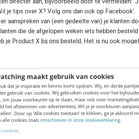
ten directer aan, bijvoorbeeld door te vermelden: ‘
Wil je tips over X? Volg ons dan ook op Facebook’.
er aanspreken van (een gedeelte van) je klanten do
lanten die de afgelopen weken iets hebben besteld 
eb je Product X bij ons besteld. Het is nu ook mogeli
d kan daarnaast gebruikt worden om identieke pers
basis van de eigenschappen van de personen in de d
atching maakt gebruik van cookies
uw bestand met zogenaamde
lookalike-profielen
.
k dat je inspiratie en kennis komt opdoen. Wij, en derde partij
es gebruik van cookies. Wij gebruiken cookies voor het bijhoude
open
en, om jouw voorkeuren op te slaan, maar ook voor marketingdoe
ld het afstemmen van advertenties). Wil je je voorkeuren aanpass
stellen’. Door op ‘Alle cookies toestaan’ te klikken, ga je akkoord m
 alle cookies zoals
omschreven in onze cookieverklaring
.
acebook hebben vaak een call-to-action naar een 
CookieInfo
s) of een externe link, zoals een website of websho