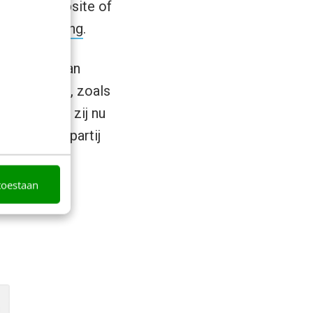
n op de website of
ersietracking
.
het meten van
rketingtools, zoals
voor, welke zij nu
 een derde partij
toestaan