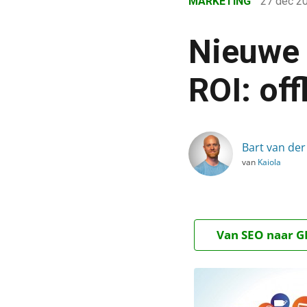
MARKETING
27 dec 2
›
Blog
Nieuwe 
›
Marketing
ROI: of
›
Nieuwe dimensie van Fac
Bart van der
van
Kaiola
Van SEO naar GE