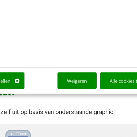
meten van conversies (bezoeken, doelen of verkope
 rechtaan door het gebruik van UTM-codes en
conv
en van de resultaten van Facebook advertising bij 
kelverkopen zijn niet altijd gekoppeld aan online ma
ng. Facebook heeft al een tijdje een oplossing hier
r stellen. Eerst was het alleen mogelijk om dit via
tellen
Weigeren
Alle cookies 
het?
zelf uit op basis van onderstaande graphic: