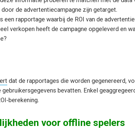
deze informatie proberen te
matchen
met de data 
e door de advertentiecampagne zijn getarget.
 is een rapportage waarbij de ROI van de adverten
eel verkopen heeft de campagne opgeleverd en wat
de?
ert
dat de rapportages die worden gegenereerd, vol
e gebruikersgegevens bevatten. Enkel geaggregeerde
ROI-berekening.
jkheden voor offline spelers