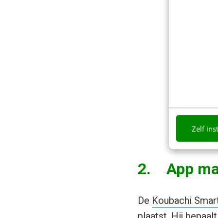
Zelf ins
2. App maa
De
Koubachi Smart
plaatst. Hij bepaal