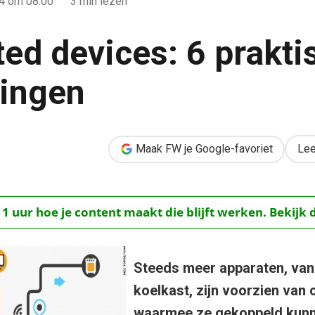
14
om 08:00
3 min lezen
ed devices: 6 prakti
ingen
aktische toepassingen
Maak FW je Google-favoriet
Lee
 1 uur hoe je content maakt die blijft werken. Bekijk 
Steeds meer apparaten, van 
koelkast, zijn voorzien van 
waarmee ze gekoppeld kunne