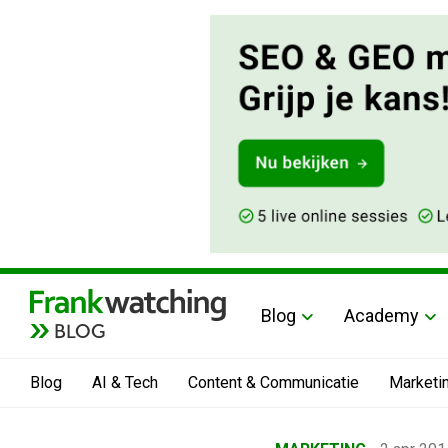
Blog
Academy
BLOG
Blog
AI & Tech
Content & Communicatie
Marketi
Home