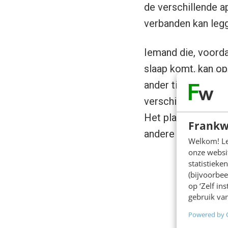
de verschillende a
verbanden kan legg
Iemand die, voorda
slaap komt, kan op
ander tijdstip te g
verschillende appa
Het platform van 
Frankw
andere merken.
Welkom! Leu
onze websit
statistiek
(bijvoorbee
op ‘Zelf in
gebruik van
Powered by 