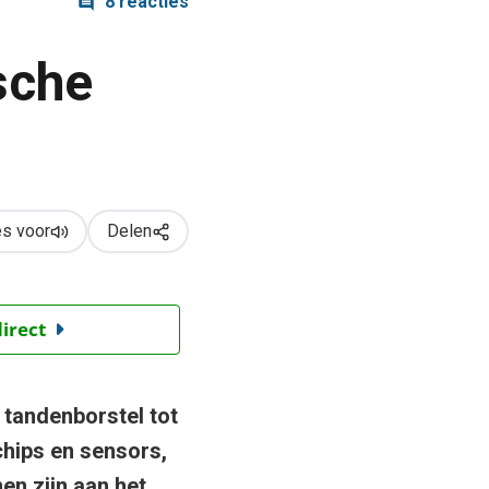
8 reacties
sche
s voor
Delen
direct
tandenborstel tot
chips en sensors,
n zijn aan het