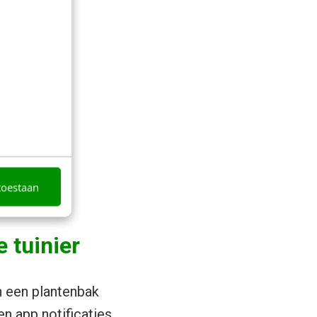
toestaan
 tuinier
n een plantenbak
een app notificaties