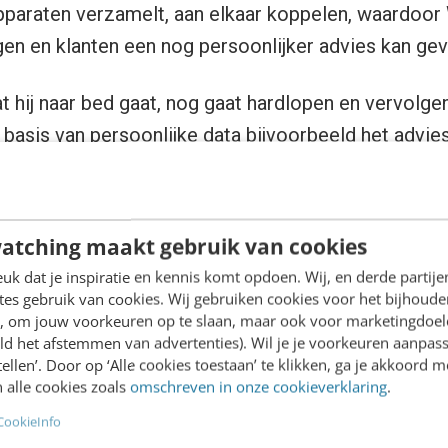
pparaten verzamelt, aan elkaar koppelen, waardoor
en en klanten een nog persoonlijker advies kan gev
t hij naar bed gaat, nog gaat hardlopen en vervolgen
 basis van persoonlijke data bijvoorbeeld het advie
aan hardlopen. Juist in de combinatie van data afko
raten liggen de grootste mogelijkheden om waarde
Withings staat bovendien open voor complementair
atching maakt gebruik van cookies
k dat je inspiratie en kennis komt opdoen. Wij, en derde partij
es gebruik van cookies. Wij gebruiken cookies voor het bijhoude
en, om jouw voorkeuren op te slaan, maar ook voor marketingdoe
ld het afstemmen van advertenties). Wil je je voorkeuren aanpass
stellen’. Door op ‘Alle cookies toestaan’ te klikken, ga je akkoord m
 alle cookies zoals
omschreven in onze cookieverklaring
.
CookieInfo