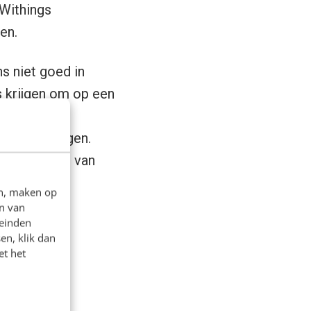
 Withings
en.
s niet goed in
s krijgen om op een
mstig van
 toe te voegen.
e producten van
en, maken op
n van
leinden
en, klik dan
et het