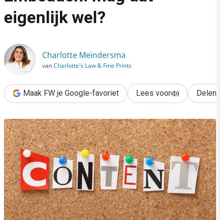
›
eigenlijk wel?
Embedden: mag dat eigenlijk wel?
Charlotte Meindersma
van
Charlotte's Law & Fine Prints
Maak FW je Google-favoriet
Lees voor
Delen