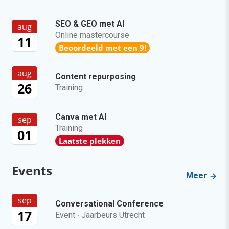
SEO & GEO met AI
aug
Online mastercourse
11
Beoordeeld met een 9!
aug
Content repurposing
26
Training
Canva met AI
sep
Training
01
Laatste plekken
Events
Meer
sep
Conversational Conference
17
Event
·
Jaarbeurs Utrecht