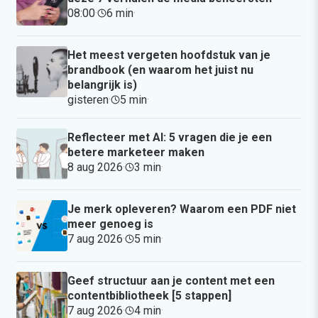
08:00
·
6 min
·
Het meest vergeten hoofdstuk van je
brandbook (en waarom het juist nu
belangrijk is)
gisteren
·
5 min
·
Reflecteer met AI: 5 vragen die je een
betere marketeer maken
8 aug 2026
·
3 min
·
Je merk opleveren? Waarom een PDF niet
meer genoeg is
7 aug 2026
·
5 min
·
Geef structuur aan je content met een
contentbibliotheek [5 stappen]
7 aug 2026
·
4 min
·