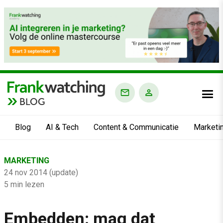
BLOG
Blog
AI & Tech
Content & Communicatie
Marketi
Home
MARKETING
›
24 nov 2014 (update)
Blog
5 min lezen
›
Embedden: mag dat
Marketing