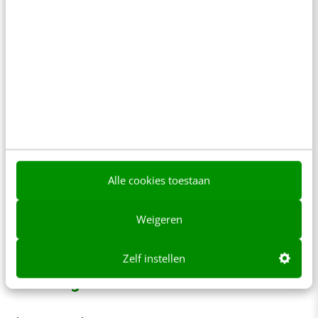
het eerst in het blad zouden verschijnen en iedereen
het blad zou kopen. De foto’s waren dus niet
rechtmatig openbaar gemaakt. De hyperlink van
GeenStijl naar de bron van de foto’s was daarom ook
niet rechtmatig.
Embedden is een vorm van linken. Daarom mag ook
embedden van onrechtmatig openbaar gemaakte
content niet. Professionele partijen, zoals bedrijven,
stichtingen en verenigingen moeten hier nog
zorgvuldiger mee omgaan dan particulieren. Let dus
Alle cookies toestaan
vooral op of de bron betrouwbaar is. Een YouTube-
video embedden die op het kanaal van Disney staat is
Weigeren
geen probleem, maar staat de video op het kanaal
van Mickey572 kun je beter even uitkijken.
Zelf instellen
Wat mag er nu wel?