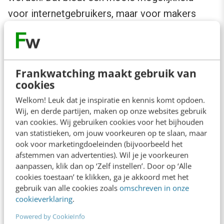
voor internetgebruikers, maar voor makers
hoeft dit niet per se een positieve ontwikkeling
te zijn. Het was tenslotte voor makers altijd al
mogelijk om embedden toe te staan.
Frankwatching maakt gebruik van
cookies
Voor makers zal deze nieuwe interpretatie van
Welkom! Leuk dat je inspiratie en kennis komt opdoen.
de auteurswet er echter voor zorgen dat ze
Wij, en derde partijen, maken op onze websites gebruik
maatregelen moeten treffen. Foto’s openbaar
van cookies. Wij gebruiken cookies voor het bijhouden
van statistieken, om jouw voorkeuren op te slaan, maar
als portfolio online zetten gaat niet zomaar
ook voor marketingdoeleinden (bijvoorbeeld het
meer, omdat de foto’s dan embed kunnen
afstemmen van advertenties). Wil je je voorkeuren
aanpassen, klik dan op ‘Zelf instellen’. Door op ‘Alle
worden. Makers zullen dus moeten zorgen dat
cookies toestaan’ te klikken, ga je akkoord met het
ze embedden vanaf hun website technisch
gebruik van alle cookies zoals
omschreven in onze
cookieverklaring
.
onmogelijk maken of ze moeten hun werk
Powered by CookieInfo
watermerken.