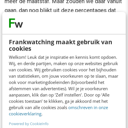
meer de maatstaf. Maar zouden we daar vanuit
gaan, dan nog blijkt uit deze percentages dat
Facebook een echte verbinding met haar fans
niet optimaal faciliteert. Kortom, via Facebook
is het een hels karwei om fans te activeren, te
Frankwatching maakt gebruik van
verbinden aan elkaar, laat staan te verbinden
cookies
aan de organisatie. En steeds
Welkom! Leuk dat je inspiratie en kennis komt opdoen.
Wij, en derde partijen, maken op onze websites gebruik
meer organisaties komen daar nu achter.
van cookies. Wij gebruiken cookies voor het bijhouden
van statistieken, om jouw voorkeuren op te slaan, maar
ook voor marketingdoeleinden (bijvoorbeeld het
Een echte community is onafhankelijk
afstemmen van advertenties). Wil je je voorkeuren
van techniek
aanpassen, klik dan op ‘Zelf instellen’. Door op ‘Alle
cookies toestaan’ te klikken, ga je akkoord met het
gebruik van alle cookies zoals
omschreven in onze
Een groep mensen die zich community kan
cookieverklaring
.
noemen, laat zich niet snel afschrikken door
Powered by CookieInfo
techniek zoals een platform. Als een platform