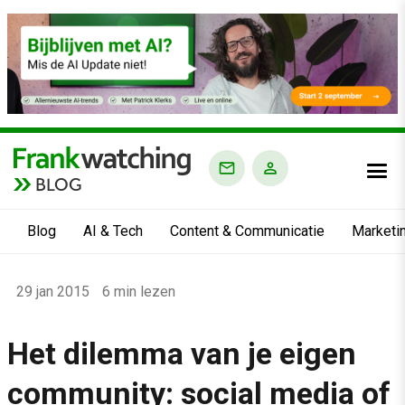
BLOG
Blog
AI & Tech
Content & Communicatie
Marketi
Home
29 jan 2015
6 min lezen
›
Blog
Het dilemma van je eigen
›
community: social media of
Alle artikelen