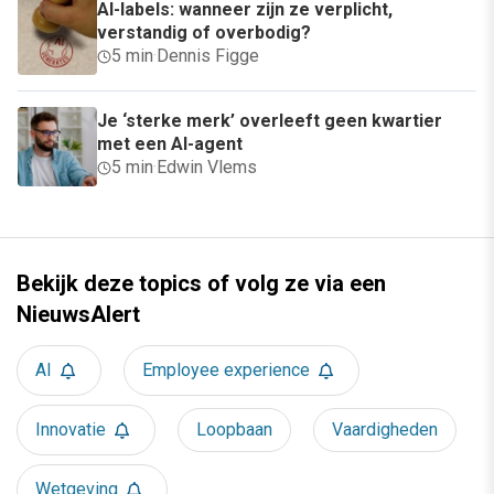
AI-labels: wanneer zijn ze verplicht,
verstandig of overbodig?
5 min
·
Dennis Figge
Je ‘sterke merk’ overleeft geen kwartier
met een AI-agent
5 min
·
Edwin Vlems
Bekijk deze topics of volg ze via een
NieuwsAlert
AI
Employee experience
Innovatie
Loopbaan
Vaardigheden
Wetgeving