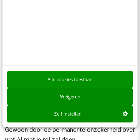
van 20% is precies de voedingsbodem voor
deze zogenaamde
quiet cracking
: mensen die
zich gevangen voelen en economisch niet
kunnen weggaan maar ondertussen stilletjes
afhaken.
Wetenschappelijk
onderzoek
in Frontiers in
Public Health legt het mechanisme verder
bloot. GenAI gebruik hangt samen met
Alle cookies toestaan
psychologische angst via twee routes:
Weigeren
toenemende baanzekerheidsangst en meer
eenzaamheid op de werkvloer. De schade komt
Zelf instellen
dus al ruim vóór een eventuele reorganisatie.
Gewoon door de permanente onzekerheid over
wat AI met je rol zal doen.