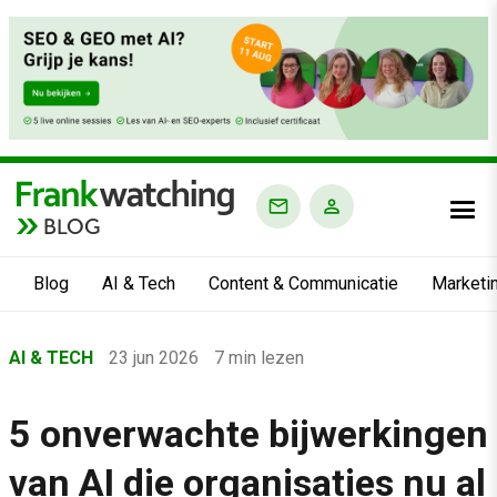
BLOG
Blog
AI & Tech
Content & Communicatie
Marketi
Home
AI & TECH
23 jun 2026
7 min lezen
›
Blog
5 onverwachte bijwerkingen
›
van AI die organisaties nu al
AI & Tech