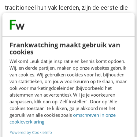
traditioneel hun vak leerden, zijn de eerste die
AI momenteel overneemt. Harvard Business
Review
waarschuwt
dat het wegautomatiseren
van deze zogenaamde
entry-level
taken
Frankwatching maakt gebruik van
kortzichtig is omdat juist die rollen
cookies
toekomstige experts vormen. Data van het
Welkom! Leuk dat je inspiratie en kennis komt opdoen.
Stanford Digital Economy Lab
bevestigen
dit.
Wij, en derde partijen, maken op onze websites gebruik
van cookies. Wij gebruiken cookies voor het bijhouden
Juniors in sterk AI-blootgestelde beroepen
van statistieken, om jouw voorkeuren op te slaan, maar
laten een relatieve werkgelegenheidsdaling van
ook voor marketingdoeleinden (bijvoorbeeld het
afstemmen van advertenties). Wil je je voorkeuren
16 procent zien, terwijl meer ervaren collega’s
aanpassen, klik dan op ‘Zelf instellen’. Door op ‘Alle
vrijwel stabiel blijven. Organisaties snijden zo
cookies toestaan’ te klikken, ga je akkoord met het
onbewust in hun eigen talentontwikkeling.
gebruik van alle cookies zoals
omschreven in onze
cookieverklaring
.
Powered by CookieInfo
4. Stil barsten van binnenuit