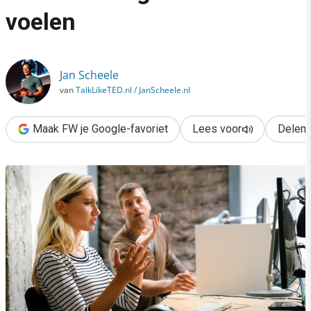
›
voelen
5 onverwachte bijwerkingen van AI die organisaties nu al voele
Jan Scheele
van
TalkLikeTED.nl / JanScheele.nl
Maak FW je Google-favoriet
Lees voor
Delen