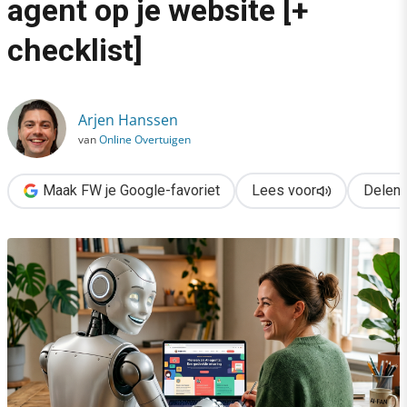
agent op je website [+
›
checklist]
Zo overtuig je mens én AI-agent op je website [+ checklist]
Arjen Hanssen
van
Online Overtuigen
Maak FW je Google-favoriet
Lees voor
Delen