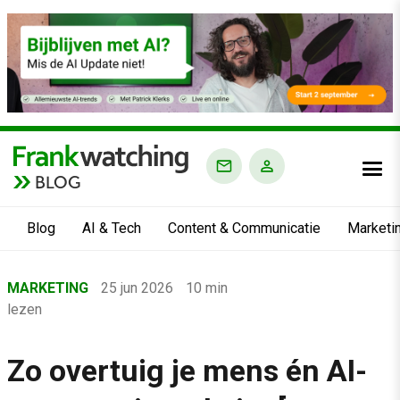
BLOG
Blog
AI & Tech
Content & Communicatie
Marketi
Home
MARKETING
25 jun 2026
10 min
›
lezen
Blog
›
Zo overtuig je mens én AI-
Marketing