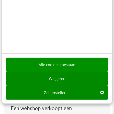
afbeelding van jouw indrukwekkende grafiek
niet direct. Om die visuele informatie toch te
begrijpen, is hij afhankelijk van technische
randvoorwaarden. De alt-teksten,
bestandsnamen
(opbrengst_onze_zonnepanelen_per_maand_2
025.jpg in plaats van IMG_9253.jpg) en de
direct omringende tekst zijn erg belangrijk. Zijn
Alle cookies toestaan
deze niet op orde? Dan bestaat de afbeelding
simpelweg niet in het brein van het AI-model.
Weigeren
Zelf instellen
Voorbeeld uit de praktijk:
Een webshop verkoopt een