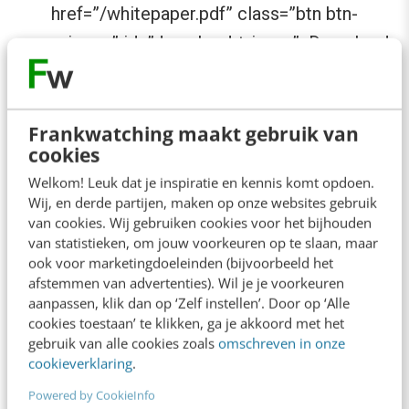
href=”/whitepaper.pdf” class=”btn btn-
primary” id=”download-trigger”>Download
de gratis whitepaper</a>.
De AI-agent zoekt in deze structuur naar
Frankwatching maakt gebruik van
cookies
semantiek. Staat een tekst in de <header>,
<main> of <footer> sectie? Koppen (<h1>,
Welkom! Leuk dat je inspiratie en kennis komt opdoen.
Wij, en derde partijen, maken op onze websites gebruik
<h2>) zijn voor een AI-agent geen opmaak,
van cookies. Wij gebruiken cookies voor het bijhouden
maar letterlijke wegwijzers van wat belangrijk
van statistieken, om jouw voorkeuren op te slaan, maar
ook voor marketingdoeleinden (bijvoorbeeld het
is. Een goede HTML-structuur is dan ook erg
afstemmen van advertenties). Wil je je voorkeuren
belangrijk voor de AI-agent.
aanpassen, klik dan op ‘Zelf instellen’. Door op ‘Alle
cookies toestaan’ te klikken, ga je akkoord met het
gebruik van alle cookies zoals
omschreven in onze
cookieverklaring
.
Voorbeeld uit de praktijk:
Powered by CookieInfo