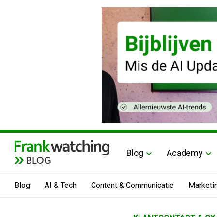
Blog
Academy
BLOG
Blog
AI & Tech
Content & Communicatie
Marketi
Home