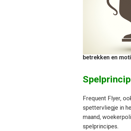
betrekken en moti
Spelprinci
Frequent Flyer, ook
spettervliegje in h
maand, woekerpoli
spelprincipes.