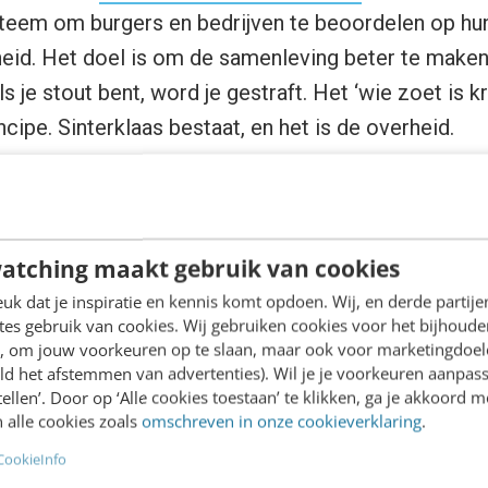
steem om burgers en bedrijven te beoordelen op hu
eid. Het doel is om de samenleving beter te maken. 
s je stout bent, word je gestraft. Het ‘wie zoet is kr
incipe. Sinterklaas bestaat, en het is de overheid.
taat, en het is de overheid.
atching maakt gebruik van cookies
k dat je inspiratie en kennis komt opdoen. Wij, en derde partij
es gebruik van cookies. Wij gebruiken cookies voor het bijhoude
en, om jouw voorkeuren op te slaan, maar ook voor marketingdoe
rwelliaanse overheid wel makkelijk. Een steeds gr
ld het afstemmen van advertenties). Wil je je voorkeuren aanpass
stellen’. Door op ‘Alle cookies toestaan’ te klikken, ga je akkoord m
gedigitaliseerd aan, we tikken onze eigen ponskaart
 alle cookies zoals
omschreven in onze cookieverklaring
.
 ook ons sociaal leven. In het westen denken de n
CookieInfo
ebook, Google en Amazon daar op een verantwoord