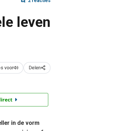
2 reacties
ele leven
s voor
Delen
direct
ller in de vorm