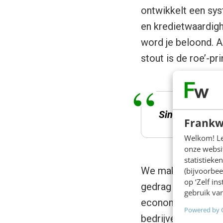
ontwikkelt een sy
en kredietwaardigh
word je beloond. Al
stout is de roe’-pr
Sinterklaas bes
Frankw
Welkom! Leu
onze websit
statistiek
We maken het een O
(bijvoorbee
op ‘Zelf in
gedrag leveren we 
gebruik van
economisch gedrag,
Powered by 
bedrijven als Fac