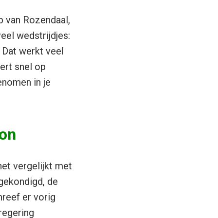
b van Rozendaal,
eel wedstrijdjes:
 Dat werkt veel
ert snel op
enomen in je
ion
het vergelijkt met
ngekondigd, de
reef er vorig
regering