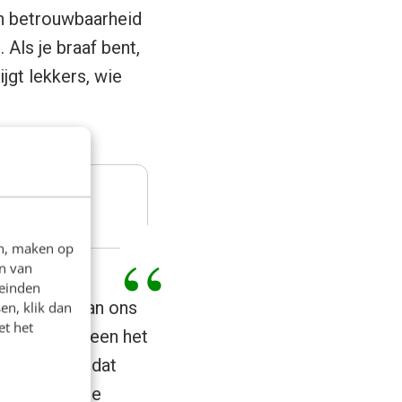
n betrouwbaarheid
Als je braaf bent,
ijgt lekkers, wie
en, maken op
n van
leinden
oter deel van ons
en, klik dan
et het
en. Niet alleen het
aïevelingen dat
e manier mee