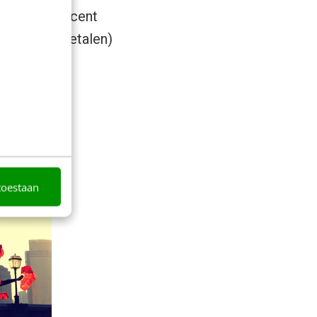
vraag of Tencent
n Alipay (betalen)
aan.
toestaan