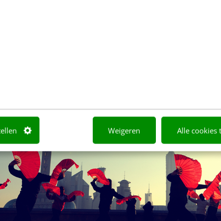
ina liggen de verhoudingen anders. Daar is het de 
hatsApp), Baidu (Google), Alibaba (Amazon/eBay) e
e wil hebben om de druk van de overheid te weerst
tellen
Weigeren
Alle cookies 