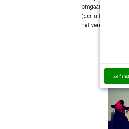
omgaan. Maar in Ch
(een uitgebreide W
het vermogen en d
Zelf ins