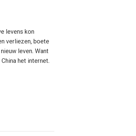
we levens kon
en verliezen, boete
n nieuw leven. Want
 China het internet.