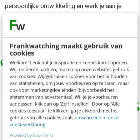
persoonlijke ontwikkeling en werk je aan je
competenties. Volg een stage of studie in het
buitenland en zorg ervoor dat je een netwerk
opbouwt via LinkedIn.
Frankwatching maakt gebruik van
cookies
Welkom! Leuk dat je inspiratie en kennis komt opdoen.
Wij, en derde partijen, maken op onze websites gebruik
Kies een baan die je bij je past en je
van cookies. Wij gebruiken cookies voor het bijhouden
hoeft nooit meer te werken.
van statistieken, om jouw voorkeuren op te slaan, maar
ook voor marketingdoeleinden (bijvoorbeeld het
afstemmen van advertenties). Wil je je voorkeuren
aanpassen, klik dan op ‘Zelf instellen’. Door op ‘Alle
cookies toestaan’ te klikken, ga je akkoord met het
Ga ervoor!
gebruik van alle cookies zoals
omschreven in onze
cookieverklaring
.
Solliciteren
= willen x kunnen. Wil je de functie
Powered by CookieInfo