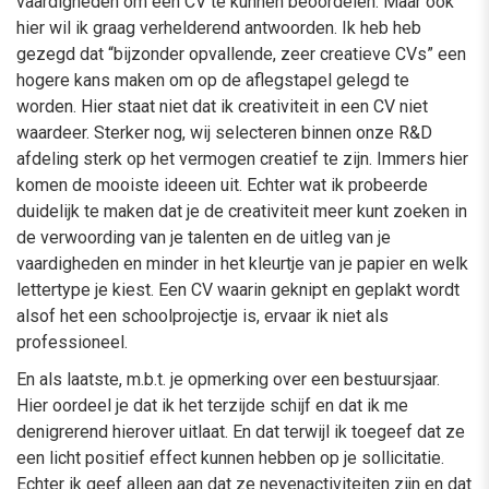
vaardigheden om een CV te kunnen beoordelen. Maar ook
hier wil ik graag verhelderend antwoorden. Ik heb heb
gezegd dat “bijzonder opvallende, zeer creatieve CVs” een
hogere kans maken om op de aflegstapel gelegd te
worden. Hier staat niet dat ik creativiteit in een CV niet
waardeer. Sterker nog, wij selecteren binnen onze R&D
afdeling sterk op het vermogen creatief te zijn. Immers hier
komen de mooiste ideeen uit. Echter wat ik probeerde
duidelijk te maken dat je de creativiteit meer kunt zoeken in
de verwoording van je talenten en de uitleg van je
vaardigheden en minder in het kleurtje van je papier en welk
lettertype je kiest. Een CV waarin geknipt en geplakt wordt
alsof het een schoolprojectje is, ervaar ik niet als
professioneel.
En als laatste, m.b.t. je opmerking over een bestuursjaar.
Hier oordeel je dat ik het terzijde schijf en dat ik me
denigrerend hierover uitlaat. En dat terwijl ik toegeef dat ze
een licht positief effect kunnen hebben op je sollicitatie.
Echter ik geef alleen aan dat ze nevenactiviteiten zijn en dat