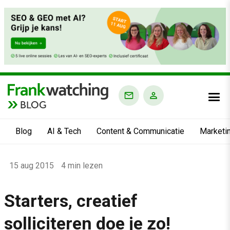
BLOG
Blog
AI & Tech
Content & Communicatie
Marketi
Home
15 aug 2015
4 min lezen
›
Blog
Starters, creatief
›
solliciteren doe je zo!
Alle artikelen