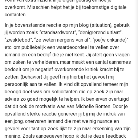
overkomt. Misschien helpt het je bij toekomstige digitale
contacten.
In je bovenstaande reactie op mijn blog (situation), gebruik
jij worden zoals “standaardworst”, “denigrerend uitlaat”,
“zwaktebod”, “ze weten nergens van af”, “jou(w onkunde)”
etc. om publiekelijk een waardeoordeel te vellen over
iemand en een bedrijf die je niet kent. Jij stelt geen vragen
om zaken te verhelderen, maar maakt een aantal aannames
bedoelt om je negatief overkomende kritiek kracht bij te
zetten. (behavior) Jij geeft mij hierbij het gevoel mij
persoonlijk aan te vallen. Ik vind dit opvallend temeer mijn
beoogd doel was om sollicitanten die op zoek zijn naar
advies zo goed mogelijk te helpen. Ik ben ervan overtuigd
dat dit ook de motivatie was van Michelle Bonten. Door je
opvallend sterke reactie genereer jij bij mij de indruk van
een jong, onervaren iemand die met weinig nuance en
gevoel voor tact op zoek lijkt te zijn naar erkenning van zijn
mening. Zoals aangegeven hoop ik dat je deze feedback