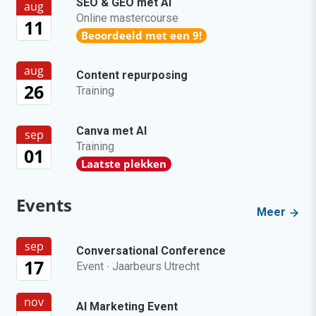
SEO & GEO met AI
aug
Online mastercourse
11
Beoordeeld met een 9!
aug
Content repurposing
26
Training
Canva met AI
sep
Training
01
Laatste plekken
Events
Meer
sep
Conversational Conference
17
Event
·
Jaarbeurs Utrecht
nov
AI Marketing Event