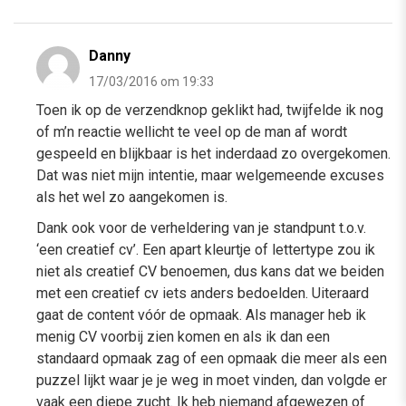
Danny
17/03/2016 om 19:33
Toen ik op de verzendknop geklikt had, twijfelde ik nog
of m’n reactie wellicht te veel op de man af wordt
gespeeld en blijkbaar is het inderdaad zo overgekomen.
Dat was niet mijn intentie, maar welgemeende excuses
als het wel zo aangekomen is.
Dank ook voor de verheldering van je standpunt t.o.v.
‘een creatief cv’. Een apart kleurtje of lettertype zou ik
niet als creatief CV benoemen, dus kans dat we beiden
met een creatief cv iets anders bedoelden. Uiteraard
gaat de content vóór de opmaak. Als manager heb ik
menig CV voorbij zien komen en als ik dan een
standaard opmaak zag of een opmaak die meer als een
puzzel lijkt waar je je weg in moet vinden, dan volgde er
vaak een diepe zucht. Ik heb niemand afgewezen of