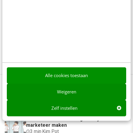
verliezen?
Je hoeft geen kopie te zijn van je manager om
succesvol te zijn. In de training Persoonlijk
leiderschap leer je van expert Mark Hoogewerf hoe
je jezelf positioneert en jouw unieke waarden laat
spreken. Iets voor jou?
Bekijk de training
Alle cookies toestaan
Weigeren
Anderen lezen ook
Zelf instellen
Reflecteer met AI: 5 vragen die je een betere
marketeer maken
3 min
·
Kim Pot