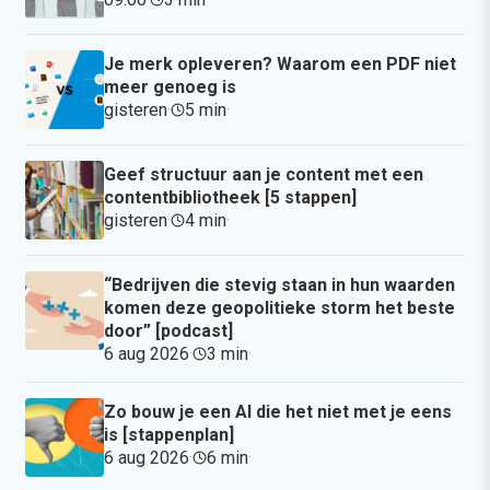
Je merk opleveren? Waarom een PDF niet
meer genoeg is
gisteren
·
5 min
·
Geef structuur aan je content met een
contentbibliotheek [5 stappen]
gisteren
·
4 min
·
“Bedrijven die stevig staan in hun waarden
komen deze geopolitieke storm het beste
door” [podcast]
6 aug 2026
·
3 min
·
Zo bouw je een AI die het niet met je eens
is [stappenplan]
6 aug 2026
·
6 min
·