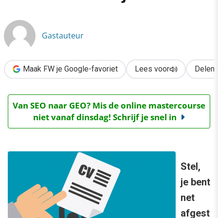
›
Starters, creatief solliciteren doe je zo!
Gastauteur
Maak FW je Google-favoriet
Lees voor
Delen
Van SEO naar GEO? Mis de online mastercourse
niet vanaf dinsdag! Schrijf je snel in
Stel,
je bent
net
afgest