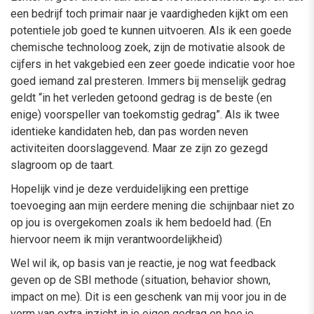
een bedrijf toch primair naar je vaardigheden kijkt om een
potentiele job goed te kunnen uitvoeren. Als ik een goede
chemische technoloog zoek, zijn de motivatie alsook de
cijfers in het vakgebied een zeer goede indicatie voor hoe
goed iemand zal presteren. Immers bij menselijk gedrag
geldt “in het verleden getoond gedrag is de beste (en
enige) voorspeller van toekomstig gedrag”. Als ik twee
identieke kandidaten heb, dan pas worden neven
activiteiten doorslaggevend. Maar ze zijn zo gezegd
slagroom op de taart.
Hopelijk vind je deze verduidelijking een prettige
toevoeging aan mijn eerdere mening die schijnbaar niet zo
op jou is overgekomen zoals ik hem bedoeld had. (En
hiervoor neem ik mijn verantwoordelijkheid)
Wel wil ik, op basis van je reactie, je nog wat feedback
geven op de SBI methode (situation, behavior shown,
impact on me). Dit is een geschenk van mij voor jou in de
vorm van extra inzicht in je eigen gedrag en hoe je