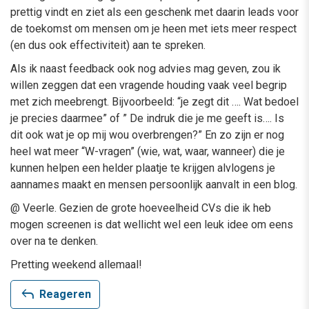
prettig vindt en ziet als een geschenk met daarin leads voor
de toekomst om mensen om je heen met iets meer respect
(en dus ook effectiviteit) aan te spreken.
Als ik naast feedback ook nog advies mag geven, zou ik
willen zeggen dat een vragende houding vaak veel begrip
met zich meebrengt. Bijvoorbeeld: “je zegt dit …. Wat bedoel
je precies daarmee” of ” De indruk die je me geeft is…. Is
dit ook wat je op mij wou overbrengen?” En zo zijn er nog
heel wat meer “W-vragen” (wie, wat, waar, wanneer) die je
kunnen helpen een helder plaatje te krijgen alvlogens je
aannames maakt en mensen persoonlijk aanvalt in een blog.
@ Veerle. Gezien de grote hoeveelheid CVs die ik heb
mogen screenen is dat wellicht wel een leuk idee om eens
over na te denken.
Pretting weekend allemaal!
reply
Reageren