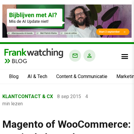
BLOG
Blog
AI & Tech
Content & Communicatie
Marketi
Home
KLANTCONTACT & CX
8 sep 2015
4
›
min lezen
Blog
›
Magento of WooCommerce:
Klantcontact & CX