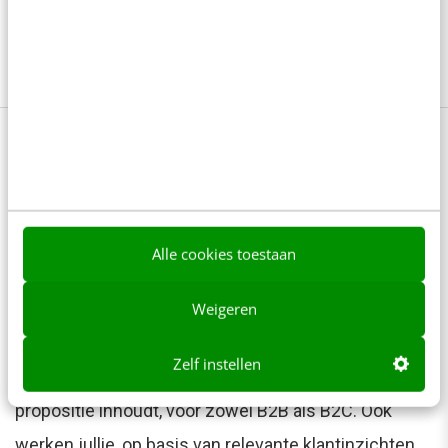
Afbeelding intro met dank aan Fotolia
Volg met je team de training
Customer Insight & proposite
Hoe kun je de concurrentie voorblijven, en ervoor
Alle cookies toestaan
zorgen dat je doelgroep voor jouw producten of
diensten kiest? Een goede propositie kan het
Weigeren
verschil maken. In deze incompany-training ontdek
Zelf instellen
je samen met collega’s wat een succesvolle
propositie inhoudt, voor zowel B2B als B2C. Ook
werken jullie, op basis van relevante klantinzichten,