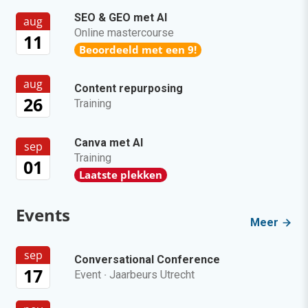
SEO & GEO met AI
aug
Online mastercourse
11
Beoordeeld met een 9!
aug
Content repurposing
26
Training
Canva met AI
sep
Training
01
Laatste plekken
Events
Meer
sep
Conversational Conference
17
Event
·
Jaarbeurs Utrecht