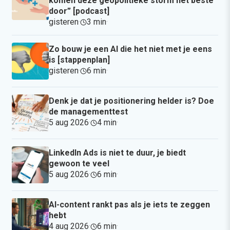
komen deze geopolitieke storm het beste
door” [podcast]
gisteren
·
3 min
·
Zo bouw je een AI die het niet met je eens
is [stappenplan]
gisteren
·
6 min
·
Denk je dat je positionering helder is? Doe
de managementtest
5 aug 2026
·
4 min
·
LinkedIn Ads is niet te duur, je biedt
gewoon te veel
5 aug 2026
·
6 min
·
AI-content rankt pas als je iets te zeggen
hebt
4 aug 2026
·
6 min
·