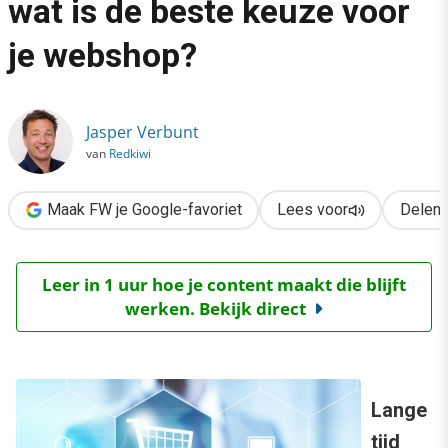
wat is de beste keuze voor
›
je webshop?
Magento of WooCommerce: wat is de beste keuze voor je we
Jasper Verbunt
van
Redkiwi
Maak FW je Google-favoriet
Lees voor
Delen
Leer in 1 uur hoe je content maakt die blijft
werken. Bekijk direct
Lange
tijd