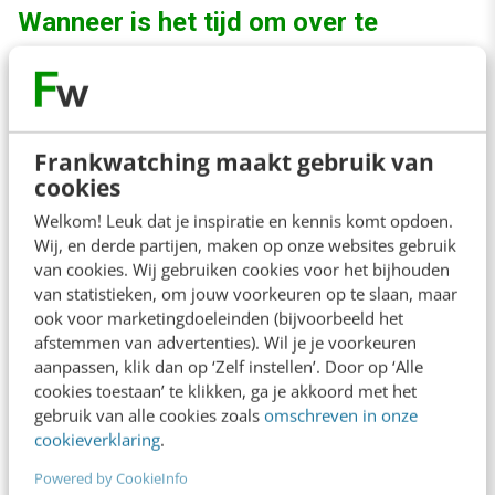
Wanneer is het tijd om over te
stappen van Magento op
WooCommerce?
Als je een webshop wilt starten met veel
Frankwatching maakt gebruik van
cookies
specifieke functionaliteiten, is het absoluut niet
Welkom! Leuk dat je inspiratie en kennis komt opdoen.
gek om voor Magento te kiezen. Het is wel
Wij, en derde partijen, maken op onze websites gebruik
belangrijk om te weten dat Magento 2.0 eraan
van cookies. Wij gebruiken cookies voor het bijhouden
komt en dat dit systeem er weer heel anders
van statistieken, om jouw voorkeuren op te slaan, maar
ook voor marketingdoeleinden (bijvoorbeeld het
uitziet dan Magento 1.9. Veel shops zullen een
afstemmen van advertenties). Wil je je voorkeuren
grote verbouwing moeten ondergaan om over
aanpassen, klik dan op ‘Zelf instellen’. Door op ‘Alle
cookies toestaan’ te klikken, ga je akkoord met het
te gaan van 1.9 naar 2.0. Als je voor deze keus
gebruik van alle cookies zoals
omschreven in onze
staat, willen ik je meegeven dat naar mijn
cookieverklaring
.
verwachting de meeste webshops over twee
Powered by CookieInfo