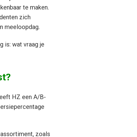
 kenbaar te maken.
udenten zich
en meeloopdag.
 is: wat vraag je
st?
heeft HZ een A/B-
versiepercentage
assortiment, zoals