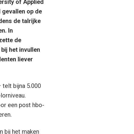
ersity of Applied
l gevallen op de
dens de talrijke
n. In
ette de
ij het invullen
enten liever
elt bijna 5.000
elorniveau.
oor een post hbo-
eren.
n bij het maken