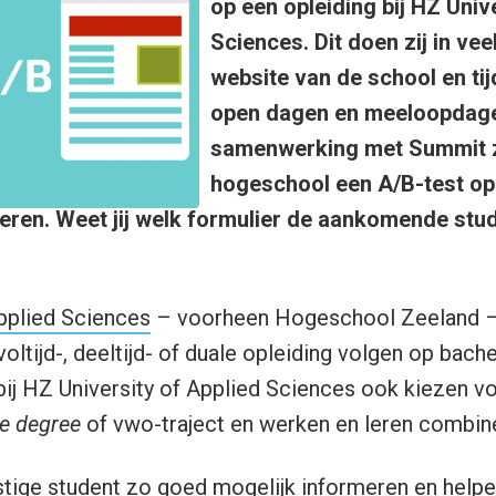
op een opleiding bij HZ Univ
Sciences. Dit doen zij in vee
website van de school en tij
open dagen en meeloopdage
samenwerking met Summit z
hogeschool een A/B-test op b
ieren. Weet jij welk formulier de aankomende stud
pplied Sciences
– voorheen Hogeschool Zeeland – t
oltijd-, deeltijd- of duale opleiding volgen op bach
ij HZ University of Applied Sciences ook kiezen v
e degree
of vwo-traject en werken en leren combin
ige student zo goed mogelijk informeren en helpe