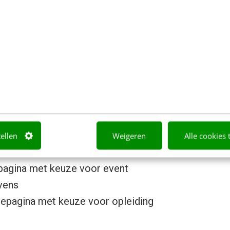
volgorde A
tellen
Weigeren
Alle cookies 
spagina met keuze voor event
vens
zepagina met keuze voor opleiding