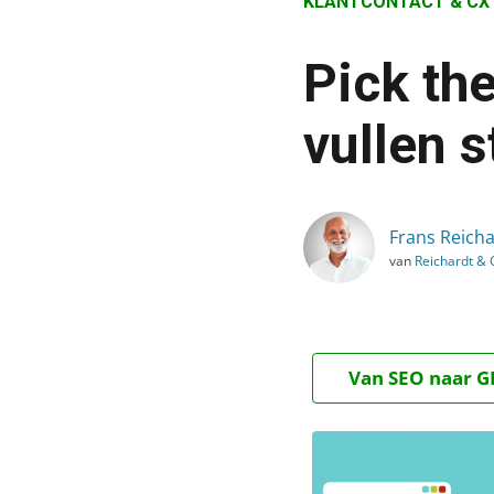
KLANTCONTACT & CX
›
Blog
Pick th
›
Klantcontact & CX
vullen s
›
Pick the winner: welk for
Frans Reicha
van
Reichardt &
Van SEO naar GE