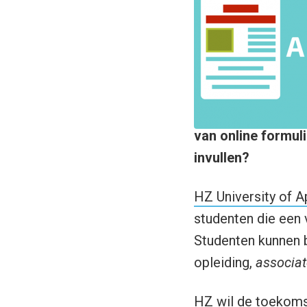
van online formul
invullen?
HZ University of A
studenten die een v
Studenten kunnen b
opleiding,
associat
HZ wil de toekomst