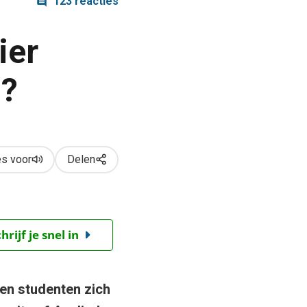
123 reacties
ier
n?
s voor
Delen
ijf je snel in
den studenten zich