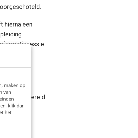
voorgeschoteld.
ft hierna een
pleiding.
 informatiesessie
ens in.
en, maken op
n van
registrant bereid
leinden
en, klik dan
 van deze
et het