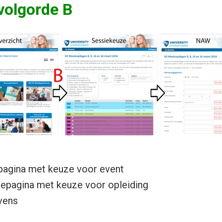
volgorde B
spagina met keuze voor event
zepagina met keuze voor opleiding
vens