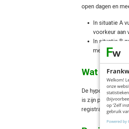
open dagen en mee
In situatie A 
voorkeur aan 
In situatie B 
met voorkeur v
Wat verwac
Frankw
Welkom! Leu
onze websit
De hypothese is da
statistiek
(bijvoorbee
is zijn persoonlijk
op ‘Zelf in
registratiescenario
gebruik van
Powered by 