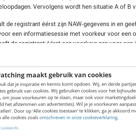
loopdagen. Vervolgens wordt hen situatie A of B 
vult de registrant éérst zijn NAW-gegevens in en gee
voor een informatiesessie met voorkeur voor een o
geeft de registrant éérst een voorkeur aan voor een
oor een opleiding en hierna vult hij zijn NAW-gegev
hten we?
atching maakt gebruik van cookies
k dat je inspiratie en kennis komt opdoen. Wij, en derde partij
es gebruik van cookies. Wij gebruiken cookies voor het bijhoude
t, hoe verder in het registratieproces, hoe meer de 
en, om jouw voorkeuren op te slaan, maar ook voor marketingdoe
ld het afstemmen van advertenties). Wil je je voorkeuren aanpass
e gegevens in te vullen. HZ besluit tot een A/B-test
stellen’. Door op ‘Alle cookies toestaan’ te klikken, ga je akkoord m
’s:
 alle cookies zoals
omschreven in onze cookieverklaring
.
CookieInfo