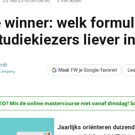
23 feb 2016
om 08:00
3 min lezen
e winner: welk formul
tudiekiezers liever i
mulier vullen studiekiezers liever in?
rdt
Maak FW je Google-favoriet
Lee
 Company
O? Mis de online mastercourse niet vanaf dinsdag! Schr
Jaarlijks oriënteren duizen