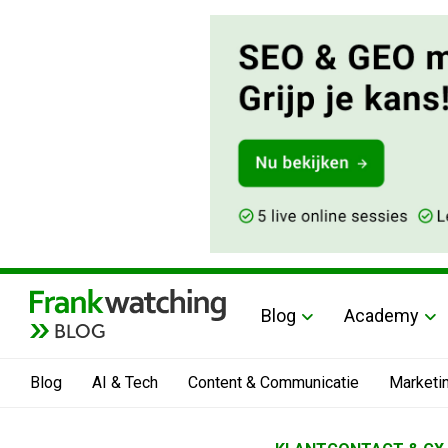
Blog
Academy
BLOG
Blog
AI & Tech
Content & Communicatie
Marketi
Home