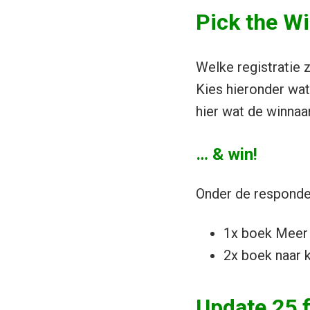
Pick the Wi
Welke registratie 
Kies hieronder wat
hier wat de winnaar
… & win!
Onder de responden
1x boek Meer 
2x boek naar k
Update 25 f