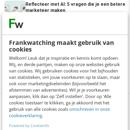
Reflecteer met AI: 5 vragen die je een betere
marketeer maken
3 min
·
Kim Pot
Je merk opleveren? Waarom een PDF niet
meer genoeg is
Frankwatching maakt gebruik van
5 min
·
Danny Verroen
cookies
Welkom! Leuk dat je inspiratie en kennis komt opdoen.
Denk je dat je positionering helder is? Doe
Wij, en derde partijen, maken op onze websites gebruik
de managementtest
van cookies. Wij gebruiken cookies voor het bijhouden
4 min
·
Richard Poolman
van statistieken, om jouw voorkeuren op te slaan, maar
ook voor marketingdoeleinden (bijvoorbeeld het
afstemmen van advertenties). Wil je je voorkeuren
aanpassen, klik dan op ‘Zelf instellen’. Door op ‘Alle
cookies toestaan’ te klikken, ga je akkoord met het
Bekijk deze topics of volg ze via een
gebruik van alle cookies zoals
omschreven in onze
NieuwsAlert
cookieverklaring
.
Powered by CookieInfo
CDO
CMO
Content