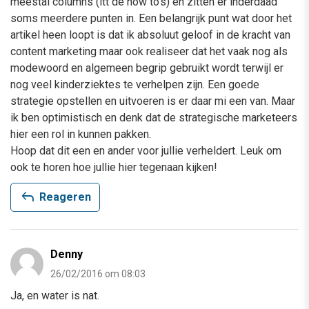
meestal columns (itt de how to’s) en zitten er inderdaad
soms meerdere punten in. Een belangrijk punt wat door het
artikel heen loopt is dat ik absoluut geloof in de kracht van
content marketing maar ook realiseer dat het vaak nog als
modewoord en algemeen begrip gebruikt wordt terwijl er
nog veel kinderziektes te verhelpen zijn. Een goede
strategie opstellen en uitvoeren is er daar mi een van. Maar
ik ben optimistisch en denk dat de strategische marketeers
hier een rol in kunnen pakken.
Hoop dat dit een en ander voor jullie verheldert. Leuk om
ook te horen hoe jullie hier tegenaan kijken!
reply
Reageren
Denny
26/02/2016 om 08:03
Ja, en water is nat.