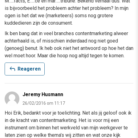
M…..facts, E…..ce en mar…..tribune. Bekend verhaal dus. Wat
is bijvoorbeeld het probleem achter het probleem? In mijn
ogen is het dat we (marketeers) soms nog grotere
kuddedieren zijn de consument.
Ik ben bang dat in veel branches contentmarketing alweer
achterhaald is, of misschien inderdaad nog niet goed
(genoeg) benut. Ik heb ook niet het antwoord op hoe het dan
wel moet hoor. Maar die hoop nog altijd tegen te komen.
reply
Reageren
Jeremy Husmann
26/02/2016 om 11:17
Hoi Erik, bedankt voor je toelichting. Net als jij geloof ook ik
in de kracht van contentmarketing. Het is voor mij een
instrument om binnen het werkveld van mijn werkgever te
laten zien op welke thema’s wij zitten en wat onze kijk