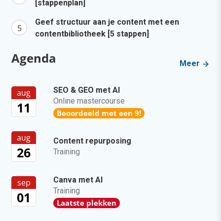
[stappenplan]
Geef structuur aan je content met een
contentbibliotheek [5 stappen]
Agenda
Meer
SEO & GEO met AI
aug
Online mastercourse
11
Beoordeeld met een 9!
aug
Content repurposing
26
Training
Canva met AI
sep
Training
01
Laatste plekken