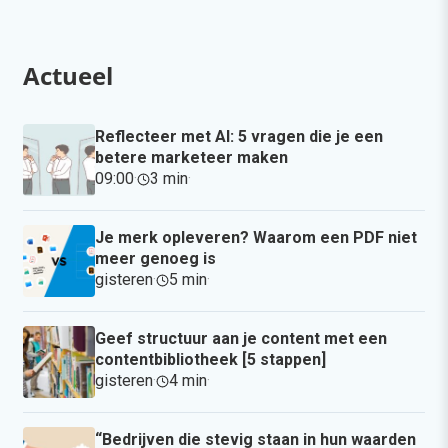
Actueel
Reflecteer met AI: 5 vragen die je een
betere marketeer maken
09:00
·
3 min
·
Je merk opleveren? Waarom een PDF niet
meer genoeg is
gisteren
·
5 min
·
Geef structuur aan je content met een
contentbibliotheek [5 stappen]
gisteren
·
4 min
·
“Bedrijven die stevig staan in hun waarden