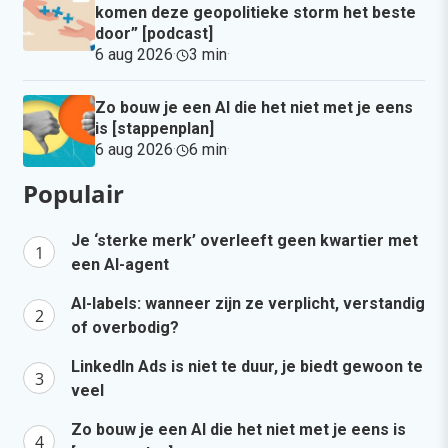
komen deze geopolitieke storm het beste
door” [podcast]
6 aug 2026
·
3 min
·
Zo bouw je een AI die het niet met je eens
is [stappenplan]
6 aug 2026
·
6 min
·
Populair
Je ‘sterke merk’ overleeft geen kwartier met
een AI-agent
AI-labels: wanneer zijn ze verplicht, verstandig
of overbodig?
LinkedIn Ads is niet te duur, je biedt gewoon te
veel
Zo bouw je een AI die het niet met je eens is