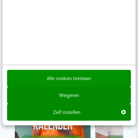
VIDEO SHORTS
Bekijk de korte video's
00:00
00:00
Alle cookies toestaan
Weigeren
Zelf instellen