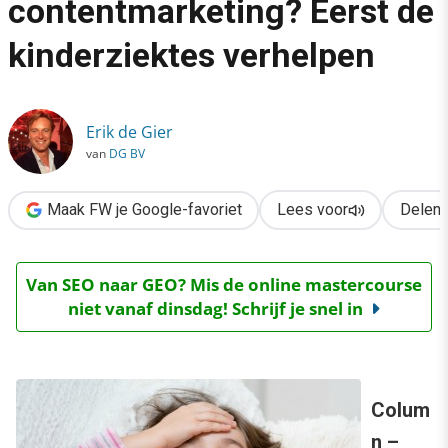
contentmarketing? Eerst de
›
kinderziektes verhelpen
Scoren met contentmarketing? Eerst de kinderziektes verhelp
Erik de Gier
van
DG BV
Maak FW je Google-favoriet
Lees voor
Delen
Van SEO naar GEO? Mis de online mastercourse
niet vanaf dinsdag! Schrijf je snel in
Colum
n –