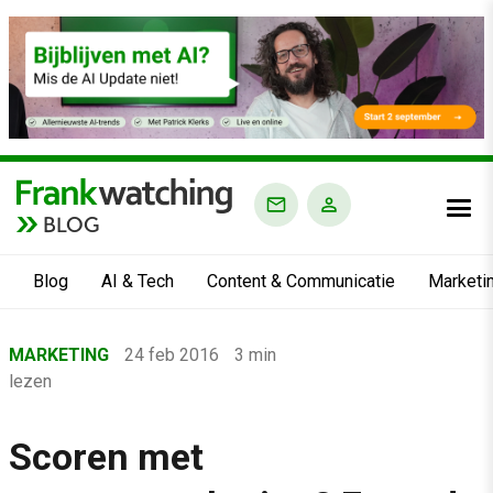
BLOG
Blog
AI & Tech
Content & Communicatie
Marketi
Home
MARKETING
24 feb 2016
3 min
›
lezen
Blog
›
Scoren met
Marketing