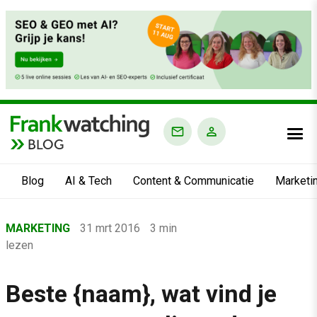
BLOG
Blog
AI & Tech
Content & Communicatie
Marketi
Home
MARKETING
31 mrt 2016
3 min
›
lezen
Blog
›
Beste {naam}, wat vind je
Marketing