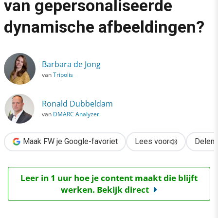
van gepersonaliseerde
›
dynamische afbeeldingen?
Beste {naam}, wat vind je van gepersonaliseerde dynamische 
Barbara de Jong
van
Tripolis
Ronald Dubbeldam
van
DMARC Analyzer
Maak FW je Google-favoriet
Lees voor
Delen
Leer in 1 uur hoe je content maakt die blijft
werken. Bekijk direct