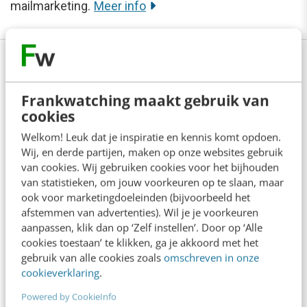
mailmarketing.
Meer info
Anderen lezen ook
Frankwatching maakt gebruik van
cookies
Welkom! Leuk dat je inspiratie en kennis komt opdoen.
Denk je dat je positionering helder is? Doe
Wij, en derde partijen, maken op onze websites gebruik
de managementtest
van cookies. Wij gebruiken cookies voor het bijhouden
4 min
·
Richard Poolman
van statistieken, om jouw voorkeuren op te slaan, maar
ook voor marketingdoeleinden (bijvoorbeeld het
Je ‘sterke merk’ overleeft geen kwartier
afstemmen van advertenties). Wil je je voorkeuren
met een AI-agent
aanpassen, klik dan op ‘Zelf instellen’. Door op ‘Alle
5 min
·
Edwin Vlems
cookies toestaan’ te klikken, ga je akkoord met het
gebruik van alle cookies zoals
omschreven in onze
cookieverklaring
.
Offline is terug: waarom fysieke
merkbeleving je nieuwe groeimotor is
Powered by CookieInfo