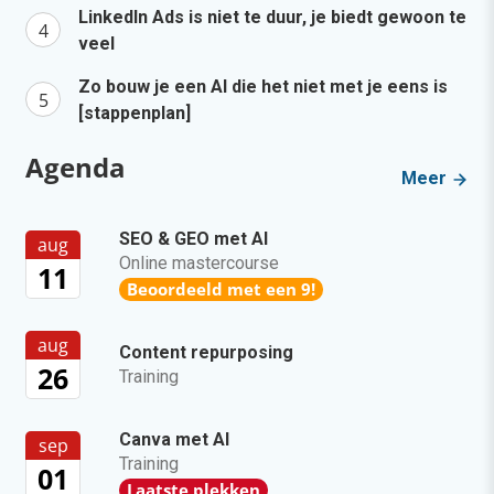
LinkedIn Ads is niet te duur, je biedt gewoon te
veel
Zo bouw je een AI die het niet met je eens is
[stappenplan]
Agenda
Meer
SEO & GEO met AI
aug
Online mastercourse
11
Beoordeeld met een 9!
aug
Content repurposing
26
Training
Canva met AI
sep
Training
01
Laatste plekken