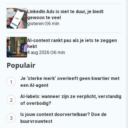
LinkedIn Ads is niet te duur, je biedt
gewoon te veel
gisteren
·
6 min
·
AI-content rankt pas als je iets te zeggen
hebt
4 aug 2026
·
6 min
·
Populair
Je ‘sterke merk’ overleeft geen kwartier met
een AI-agent
AI-labels: wanneer zijn ze verplicht, verstandig
of overbodig?
Is jouw content doorvertelbaar? Doe de
buurvrouwtest