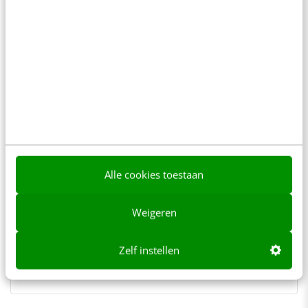
Ronald Dubbeldam
van
DMARC Analyzer
Ronald is Business Developer bij
DMARC Analyzer en is al vanaf 2000
actief in de e-
mail(marketing)branche. E-
mail(marketing) is daardoor een
Alle cookies toestaan
echte specialisatie van Ronald
geworden.
Weigeren
Zelf instellen