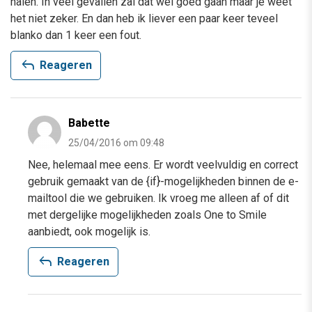
halen. In veel gevallen zal dat wel goed gaan maar je weet
het niet zeker. En dan heb ik liever een paar keer teveel
blanko dan 1 keer een fout.
reply
Reageren
Babette
25/04/2016 om 09:48
Nee, helemaal mee eens. Er wordt veelvuldig en correct
gebruik gemaakt van de {if}-mogelijkheden binnen de e-
mailtool die we gebruiken. Ik vroeg me alleen af of dit
met dergelijke mogelijkheden zoals One to Smile
aanbiedt, ook mogelijk is.
reply
Reageren