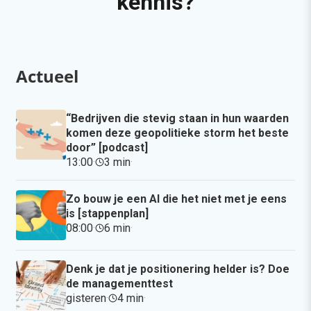
kennis?
Actueel
“Bedrijven die stevig staan in hun waarden
komen deze geopolitieke storm het beste
door” [podcast]
13:00
·
3 min
·
Zo bouw je een AI die het niet met je eens
is [stappenplan]
08:00
·
6 min
·
Denk je dat je positionering helder is? Doe
de managementtest
gisteren
·
4 min
·