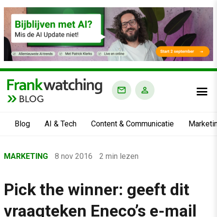
BLOG
Blog
AI & Tech
Content & Communicatie
Marketi
Home
MARKETING
8 nov 2016
2 min lezen
›
Blog
Pick the winner: geeft dit
›
vraagteken Eneco’s e-mail
Marketing