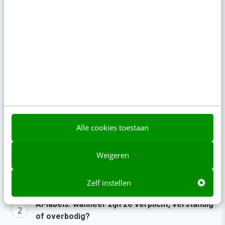
Zo bouw je een AI die het niet met je eens
is [stappenplan]
gisteren
·
6 min
·
Denk je dat je positionering helder is? Doe
de managementtest
5 aug 2026
·
4 min
·
LinkedIn Ads is niet te duur, je biedt
gewoon te veel
5 aug 2026
·
6 min
·
Alle cookies toestaan
Populair
Weigeren
Je ‘sterke merk’ overleeft geen kwartier met
Zelf instellen
een AI-agent
AI-labels: wanneer zijn ze verplicht, verstandig
of overbodig?