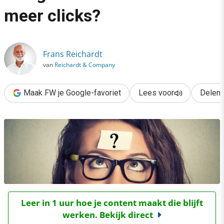
›
meer clicks?
Pick the winner: geeft dit vraagteken Eneco’s e-mail meer click
Frans Reichardt
van
Reichardt & Company
Maak FW je Google-favoriet
Lees voor
Delen
Leer in 1 uur hoe je content maakt die blijft
werken. Bekijk direct