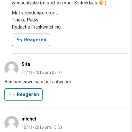
wensenlijstje (misschien voor Sinterklaas
).
Met vriendelijke groet,
Tineke Pauw
Redactie Frankwatching
reply
Reageren
Sita
11/11/2016 om 07:07
Ben benieuwd naar het antwoord.
reply
Reageren
michel
10/11/2016 om 15:53