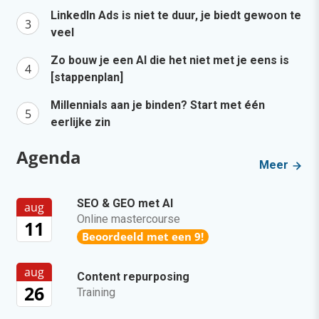
LinkedIn Ads is niet te duur, je biedt gewoon te
veel
Zo bouw je een AI die het niet met je eens is
[stappenplan]
Millennials aan je binden? Start met één
eerlijke zin
Agenda
Meer
SEO & GEO met AI
aug
Online mastercourse
11
Beoordeeld met een 9!
aug
Content repurposing
26
Training