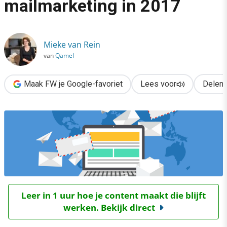
mailmarketing in 2017
›
De 4 trends voor e-mailmarketing in 2017
Mieke van Rein
van
Qamel
Maak FW je Google-favoriet
Lees voor
Delen
Leer in 1 uur hoe je content maakt die blijft
werken. Bekijk direct