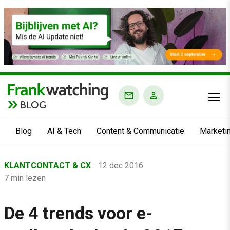
BLOG
Blog
AI & Tech
Content & Communicatie
Marketi
Home
KLANTCONTACT & CX
12 dec 2016
›
7 min lezen
Blog
›
De 4 trends voor e-
Klantcontact & CX