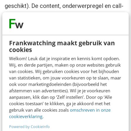
geschikt). De content, onderwerpregel en call-
to-action moeten kort, helder en to-the-point
zijn. Zo heb je voor iPhone en Android
rechtopstaand (de meest gebruikte
Frankwatching maakt gebruik van
smartphones en manier van vasthouden) maar
cookies
27-41 karakters voor je onderwerpregel. Links
Welkom! Leuk dat je inspiratie en kennis komt opdoen.
moeten duidelijk zijn en makkelijk om op te
Wij, en derde partijen, maken op onze websites gebruik
klikken met een vinger.
van cookies. Wij gebruiken cookies voor het bijhouden
van statistieken, om jouw voorkeuren op te slaan, maar
ook voor marketingdoeleinden (bijvoorbeeld het
En vergeet niet dat de landingspagina of het
afstemmen van advertenties). Wil je je voorkeuren
invulformulier ook mobielvriendelijk en dus
aanpassen, klik dan op ‘Zelf instellen’. Door op ‘Alle
cookies toestaan’ te klikken, ga je akkoord met het
kort moeten zijn, anders haakt de mobiele
gebruik van alle cookies zoals
omschreven in onze
ontvanger alsnog af.
cookieverklaring
.
Powered by CookieInfo