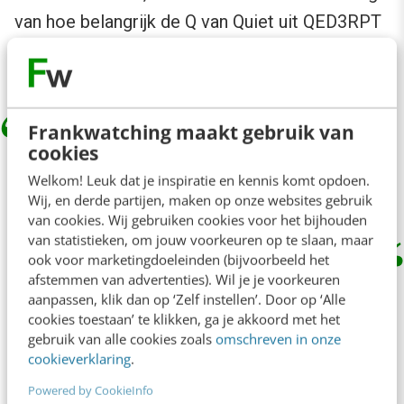
van hoe belangrijk de Q van Quiet uit QED3RPT
is voor de gehele mensheid:
Frankwatching maakt gebruik van
cookies
She shows how we can gain back
control – finding the ‘off’ switch.
Welkom! Leuk dat je inspiratie en kennis komt opdoen.
Wij, en derde partijen, maken op onze websites gebruik
van cookies. Wij gebruiken cookies voor het bijhouden
van statistieken, om jouw voorkeuren op te slaan, maar
ook voor marketingdoeleinden (bijvoorbeeld het
Machines?
afstemmen van advertenties). Wil je je voorkeuren
aanpassen, klik dan op ‘Zelf instellen’. Door op ‘Alle
cookies toestaan’ te klikken, ga je akkoord met het
Vroeg in het boek laat Lewis al zijn dedain
gebruik van alle cookies zoals
omschreven in onze
cookieverklaring
.
blijken voor academici. Hij citeert ze graag,
maar vindt het gros ver van de werkelijkheid
Powered by CookieInfo