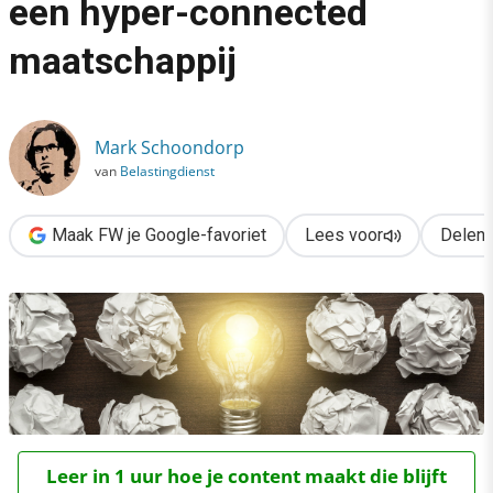
een hyper-connected
›
maatschappij
Je creativiteit hervinden in een hyper-connected maatschappij
Mark Schoondorp
van
Belastingdienst
Maak FW je Google-favoriet
Lees voor
Delen
Leer in 1 uur hoe je content maakt die blijft