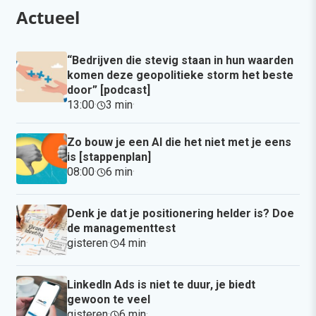
Actueel
“Bedrijven die stevig staan in hun waarden
komen deze geopolitieke storm het beste
door” [podcast]
13:00
·
3 min
·
Zo bouw je een AI die het niet met je eens
is [stappenplan]
08:00
·
6 min
·
Denk je dat je positionering helder is? Doe
de managementtest
gisteren
·
4 min
·
LinkedIn Ads is niet te duur, je biedt
gewoon te veel
gisteren
·
6 min
·