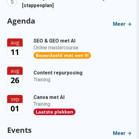
[stappenplan]
Agenda
Meer
SEO & GEO met AI
aug
Online mastercourse
11
Beoordeeld met een 9!
aug
Content repurposing
26
Training
Canva met AI
sep
Training
01
Laatste plekken
Events
Meer