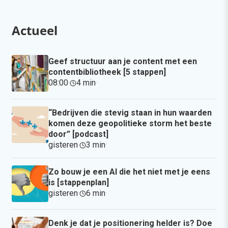
Actueel
Geef structuur aan je content met een
contentbibliotheek [5 stappen]
08:00
·
4 min
·
“Bedrijven die stevig staan in hun waarden
komen deze geopolitieke storm het beste
door” [podcast]
gisteren
·
3 min
·
Zo bouw je een AI die het niet met je eens
is [stappenplan]
gisteren
·
6 min
·
Denk je dat je positionering helder is? Doe