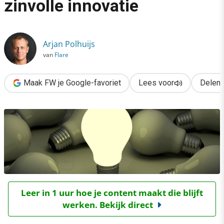
zinvolle innovatie
›
Zo realiseer je in 6 stappen zinvolle innovatie
Arjan Polhuijs
van
Flare
Maak FW je Google-favoriet
Lees voor
Delen
Leer in 1 uur hoe je content maakt die blijft
werken. Bekijk direct