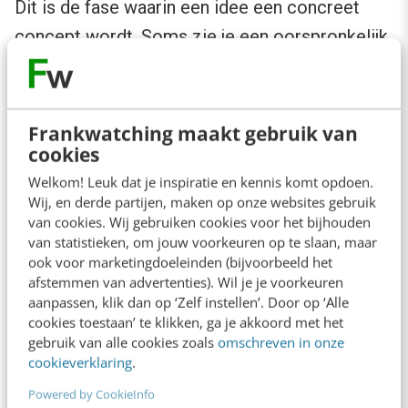
Dit is de fase waarin een idee een concreet
concept wordt. Soms zie je een oorspronkelijk
idee nog een 180-gradendraai maken. De kern
klopt wel, maar de uitvoering kan nog velen
malen beter.
Frankwatching maakt gebruik van
cookies
Zo was er een idee om een nieuwe Engels
Welkom! Leuk dat je inspiratie en kennis komt opdoen.
Wij, en derde partijen, maken op onze websites gebruik
lesmethode te maken op basis van populaire
van cookies. Wij gebruiken cookies voor het bijhouden
popliedjes. In de co-creatie leerden we dat
van statistieken, om jouw voorkeuren op te slaan, maar
veel docenten zelf liever geen Engels spreken
ook voor marketingdoeleinden (bijvoorbeeld het
afstemmen van advertenties). Wil je je voorkeuren
voor de klas. De lessen van
Groove.me
zijn nu
aanpassen, klik dan op ‘Zelf instellen’. Door op ‘Alle
zo gemaakt dat het geheel door de leerlingen
cookies toestaan’ te klikken, ga je akkoord met het
gebruik van alle cookies zoals
omschreven in onze
en het Smartboard zelf gebeurt, zonder dat de
cookieverklaring
.
docent ook maar één keer de regie kwijt raakt.
Powered by CookieInfo