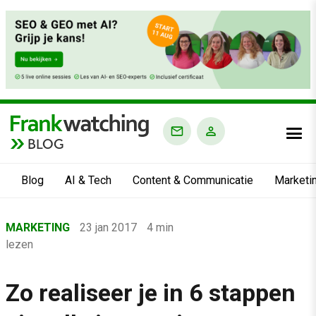
BLOG
Blog
AI & Tech
Content & Communicatie
Marketi
Home
MARKETING
23 jan 2017
4 min
›
lezen
Blog
›
Zo realiseer je in 6 stappen
Marketing