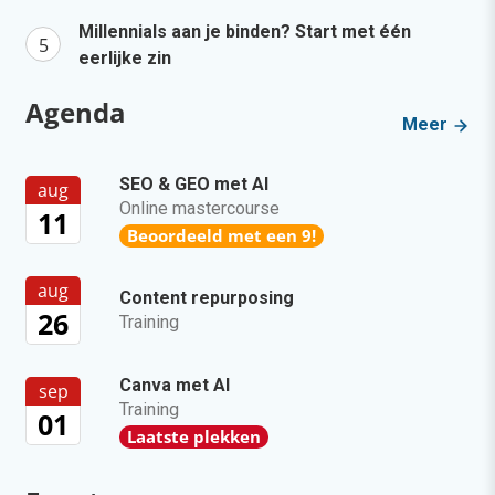
Millennials aan je binden? Start met één
eerlijke zin
Agenda
Meer
SEO & GEO met AI
aug
Online mastercourse
11
Beoordeeld met een 9!
aug
Content repurposing
26
Training
Canva met AI
sep
Training
01
Laatste plekken