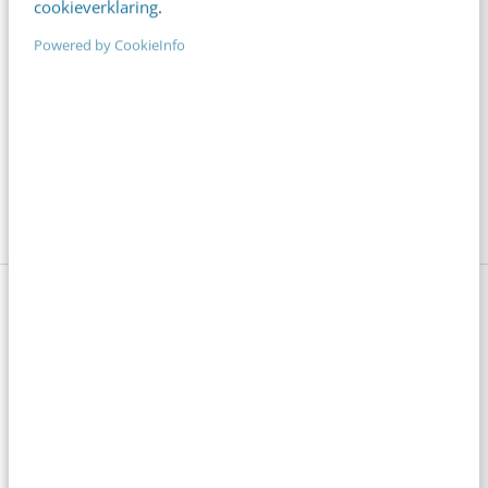
cookieverklaring
.
Frankwatching-trainingen? Kies dan voor 5, 6 of 7
Powered by CookieInfo
dagen leren en stel je eigen opleiding samen. Je
kunt kiezen uit meer dan 50 trainingen (zowel 1- als
meerdaagse), bepaalt zelf de startdatum, volgorde
en het tempo en ontvangt ook nog eens 10%
korting.
Meer weten?
Anderen lezen ook
Reflecteer met AI: 5 vragen die je een betere
marketeer maken
3 min
·
Kim Pot