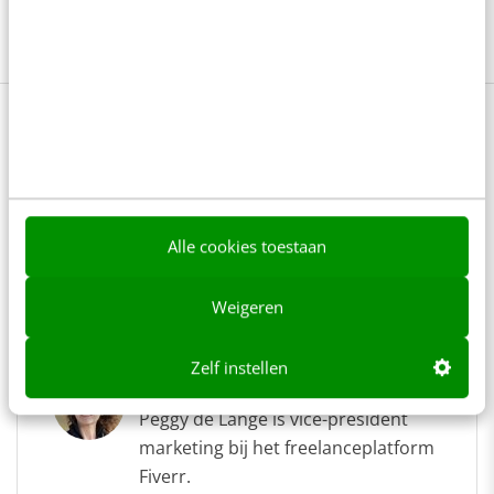
Online strategie
0 reacties - Plaats als eerste een reactie!
Delen
Alle cookies toestaan
Over de auteur
Weigeren
Zelf instellen
Peggy de Lange
van
Fiverr
Peggy de Lange is vice-president
marketing bij het freelanceplatform
Fiverr.