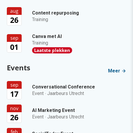
aug
Content repurposing
26
Training
Canva met AI
sep
Training
01
Laatste plekken
Events
Meer
sep
Conversational Conference
17
Event
·
Jaarbeurs Utrecht
nov
AI Marketing Event
26
Event
·
Jaarbeurs Utrecht
feb