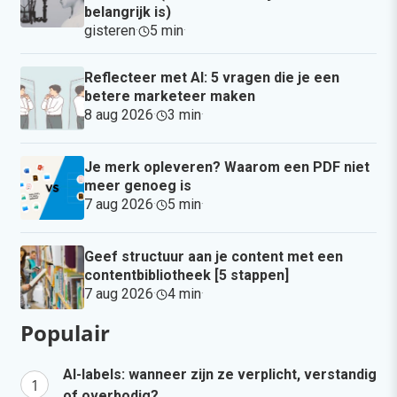
belangrijk is)
gisteren
·
5 min
·
Reflecteer met AI: 5 vragen die je een
betere marketeer maken
8 aug 2026
·
3 min
·
Je merk opleveren? Waarom een PDF niet
meer genoeg is
7 aug 2026
·
5 min
·
Geef structuur aan je content met een
contentbibliotheek [5 stappen]
7 aug 2026
·
4 min
·
Populair
AI-labels: wanneer zijn ze verplicht, verstandig
of overbodig?