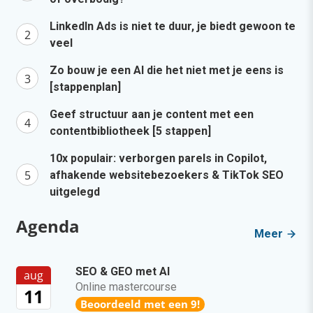
LinkedIn Ads is niet te duur, je biedt gewoon te
veel
Zo bouw je een AI die het niet met je eens is
[stappenplan]
Geef structuur aan je content met een
contentbibliotheek [5 stappen]
10x populair: verborgen parels in Copilot,
afhakende websitebezoekers & TikTok SEO
uitgelegd
Agenda
Meer
SEO & GEO met AI
aug
Online mastercourse
11
Beoordeeld met een 9!