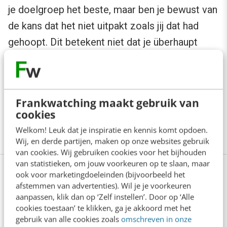
je doelgroep het beste, maar ben je bewust van
de kans dat het niet uitpakt zoals jij dat had
gehoopt. Dit betekent niet dat je überhaupt
geen winst draait of positieve verandering
onder je werknemers ziet, maar het kan minder
dan verwacht zijn. Leer hiervan, maak de
Frankwatching maakt gebruik van
volgende keer andere keuzes en neem je
cookies
strategie nog eens extra door.
Welkom! Leuk dat je inspiratie en kennis komt opdoen.
Wij, en derde partijen, maken op onze websites gebruik
van cookies. Wij gebruiken cookies voor het bijhouden
van statistieken, om jouw voorkeuren op te slaan, maar
ook voor marketingdoeleinden (bijvoorbeeld het
Stel je eigen opleiding samen: 5, 6
afstemmen van advertenties). Wil je je voorkeuren
of 7 dagen leren
aanpassen, klik dan op ‘Zelf instellen’. Door op ‘Alle
cookies toestaan’ te klikken, ga je akkoord met het
gebruik van alle cookies zoals
omschreven in onze
Heb jij interesse in het volgen van meerdere