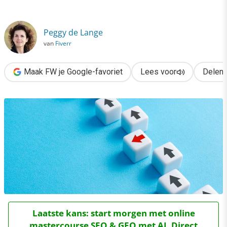
›
3 momenten waarbij je echt moet innoveren
Peggy de Lange
van
Fiverr
Maak FW je Google-favoriet
Lees voor
Delen
Laatste kans: start morgen met online
mastercourse SEO & GEO met AI. Direct