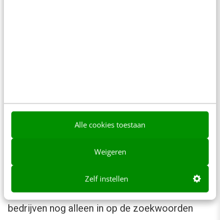
verkoop van het gezochte product of met een
bepaalde dienst. Een gebruiker die zelf actief
gebruik maakt van een zoekfunctie, is op zoek
naar dat antwoord. Het Google-zoeknetwerk is,
plat gezegd, de plaats waar zoeker en
aanbieder bij elkaar komen.
Het nadeel van het Google-zoeknetwerk is dat
Alle cookies toestaan
de prospect die jij graag wil bereiken
daadwerkelijk op zoek moet zijn naar
Weigeren
zoektermen die je van te voren bedenkt en
target. De CPC-prijzen zijn de laatste jaren
Zelf instellen
alleen maar gestegen. Daarom zetten veel
bedrijven nog alleen in op de zoekwoorden