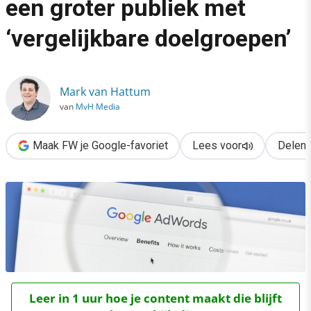
een groter publiek met
›
‘vergelijkbare doelgroepen’
AdWords: bereik gericht een groter publiek met ‘vergelijkbare 
Mark van Hattum
van
MvH Media
Maak FW je Google-favoriet
Lees voor
Delen
Leer in 1 uur hoe je content maakt die blijft