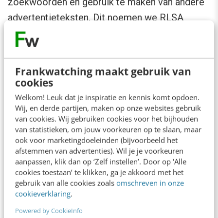
zoekwoorden en gebruik te maken van andere
advertentieteksten. Dit noemen we RLSA
(remarketinglijsten voor zoekadvertenties). Dit
geeft al een enorme nieuwe dimensie aan de
kosten/opbrengsten-verhouding van je
Frankwatching maakt gebruik van
campagne. Het is algemeen bekend dat een
cookies
bezoeker vaker terugkomt op een website,
Welkom! Leuk dat je inspiratie en kennis komt opdoen.
Wij, en derde partijen, maken op onze websites gebruik
voordat hij of zij overgaat tot een conversie.
van cookies. Wij gebruiken cookies voor het bijhouden
Door RLSA goed in te zetten kun je een
van statistieken, om jouw voorkeuren op te slaan, maar
ook voor marketingdoeleinden (bijvoorbeeld het
enorme positieve boost geven aan het
afstemmen van advertenties). Wil je je voorkeuren
rendement van jouw campagne.
aanpassen, klik dan op ‘Zelf instellen’. Door op ‘Alle
cookies toestaan’ te klikken, ga je akkoord met het
gebruik van alle cookies zoals
omschreven in onze
Door de nieuwe functionaliteit is het ook
cookieverklaring
.
mogelijk om alle mogelijkheden, aparte
Powered by CookieInfo
campagnes, aparte biedingen en andere