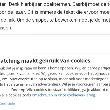
en. Denk hierbij aan zoektermen. Daarbij moet de t
voor de lezer. Dit is immers de tekst die ervoor mo
de link. Om de snippet te bewerken moet je de met
assen.
n de
meta title
en
meta description
de belangrijkste
atching maakt gebruik van cookies
m met een koopintentie (hier gaan we later dieper o
k dat je inspiratie en kennis komt opdoen. Wij, en derde partij
es gebruik van cookies. Wij gebruiken cookies voor het bijhoude
en, om jouw voorkeuren op te slaan, maar ook voor marketingdoe
ld het afstemmen van advertenties). Wil je je voorkeuren aanpass
stellen’. Door op ‘Alle cookies toestaan’ te klikken, ga je akkoord m
zo aantrekkelijk mogelijk, zodat bezoekers er ook
 alle cookies zoals
omschreven in onze cookieverklaring
.
eze eruit knalt! Enkele voorbeelden:
CookieInfo