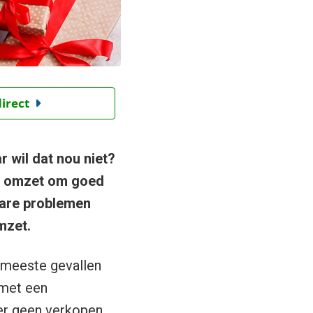
direct
 wil dat nou niet?
de omzet om goed
bare problemen
mzet.
e meeste gevallen
 met een
 er geen verkopen