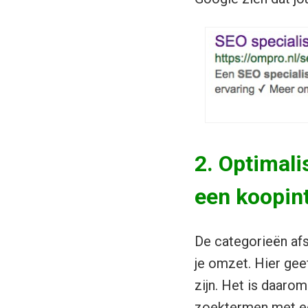
2. Optimal
een koopin
De categorieën af
je omzet. Hier gee
zijn. Het is daaro
zoektermen met een