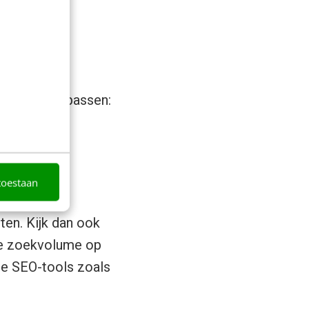
tniveau toepassen:
!
toestaan
ten. Kijk dan ook
de zoekvolume op
re SEO-tools zoals