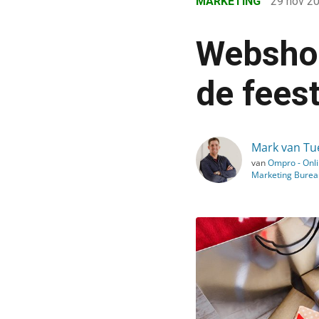
MARKETING
29 nov 2
›
Blog
Webshop
›
Marketing
de fees
›
Webshops: 10 snelle SE
Mark van Tu
van
Ompro - Onl
Marketing Burea