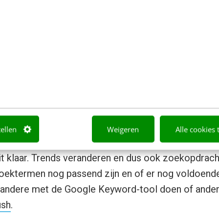
kopen tegen de laagste prijs!
kopen! Keuze uit 1.600+ douchecabines
kopen? Gratis verzenden en retourneren
voor een categorie, maar je kunt dit ook op produc
Wet C205 douchecabine kopen!
Wet C205 douchecabine kopen – Voordeligste prijs
tellen
Weigeren
Alle cookies 
Wet C205 kopen – Gratis retourneren
it klaar. Trends veranderen en dus ook zoekopdrach
zoektermen nog passend zijn en of er nog voldoen
er andere met de Google Keyword-tool doen of ande
sh
.