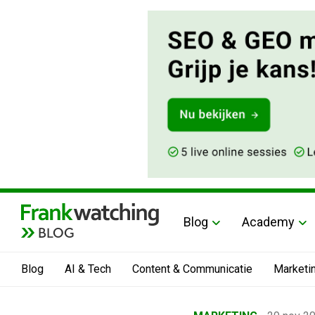
Blog
Academy
BLOG
Blog
AI & Tech
Content & Communicatie
Marketi
Home