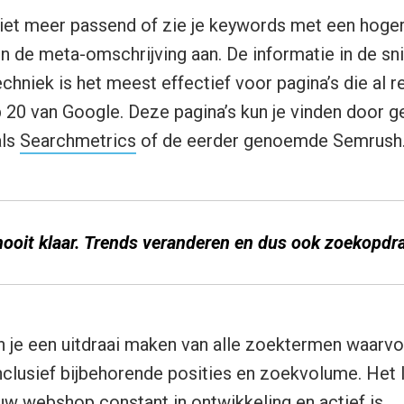
niet meer passend of zie je keywords met een hog
en de meta-omschrijving aan. De informatie in de sn
hniek is het meest effectief voor pagina’s die al re
p 20 van Google. Deze pagina’s kun je vinden door 
als
Searchmetrics
of de eerder genoemde Semrush
nooit klaar. Trends veranderen en dus ook zoekopdr
n je een uitdraai maken van alle zoektermen waarv
nclusief bijbehorende posities en zoekvolume. Het 
uw webshop constant in ontwikkeling en actief is.