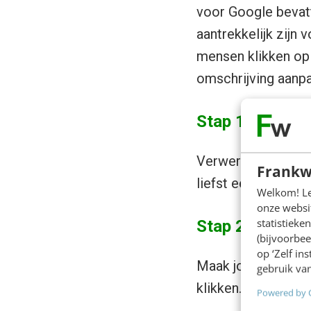
voor Google bevatt
aantrekkelijk zijn 
mensen klikken op 
omschrijving aanp
Stap 1
Verwerk vooraan i
Frankw
liefst een zoekter
Welkom! Leu
onze websit
statistiek
Stap 2
(bijvoorbee
op ‘Zelf in
Maak jouw snippet 
gebruik van
klikken. Zorg dat d
Powered by 