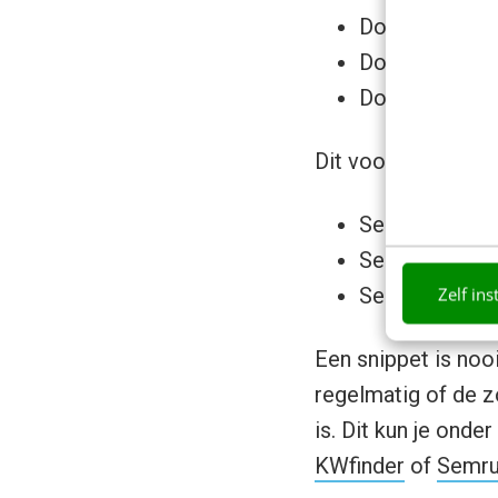
Douchecabine 
Douchecabine 
Douchecabine 
Dit voorbeeld was 
Sealskin Get 
Sealskin Get 
Zelf ins
Sealskin Get 
Een snippet is noo
regelmatig of de 
is. Dit kun je ond
KWfinder
of
Semru