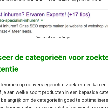
Voorbeeld van een Snippet
iseer de categorieën voor zoek
tentie
stemmen op conversiegerichte zoektermen kan ee
f je aan welke soort producten in een bepaalde cat
m belangrijk om de categorieën goed te optimaliser
 koopintentie, zo kun je relatief eenvoudig je om