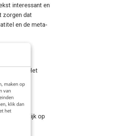
ekst interessant en
et zorgen dat
atitel en de meta-
 zoekterm. Het
p in)
en, maken op
n van
leinden
en, klik dan
et het
 daadwerkelijk op