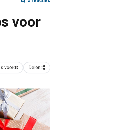
5 reacties
ps voor
s voor
Delen