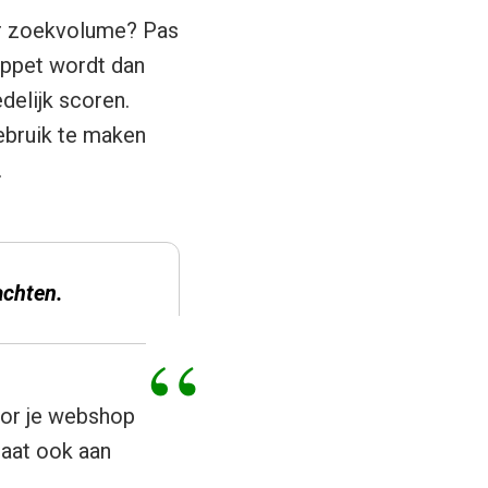
er zoekvolume? Pas
ippet wordt dan
delijk scoren.
gebruik te maken
.
achten.
oor je webshop
laat ook aan