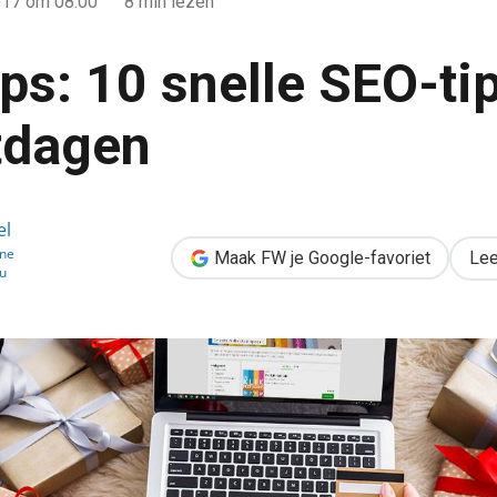
017
om 08:00
8 min lezen
s: 10 snelle SEO-ti
tdagen
O-tips voor de feestdagen
el
ine
Maak FW je Google-favoriet
Lee
u