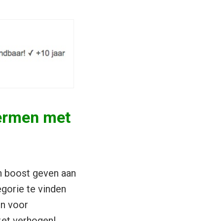
termen met
n boost geven aan
egorie te vinden
en voor
zet verhogen!