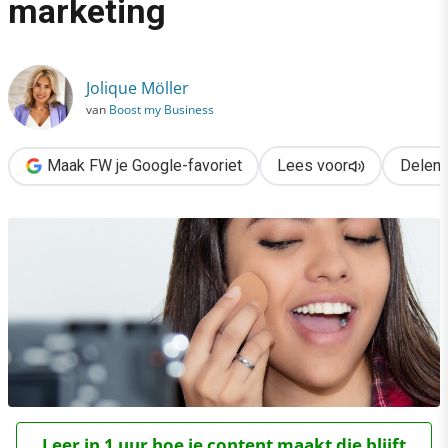
marketing
›
De basics van influencer marketing
Jolique Möller
van
Boost my Business
Maak FW je Google-favoriet
Lees voor
Delen
Leer in 1 uur hoe je content maakt die blijft