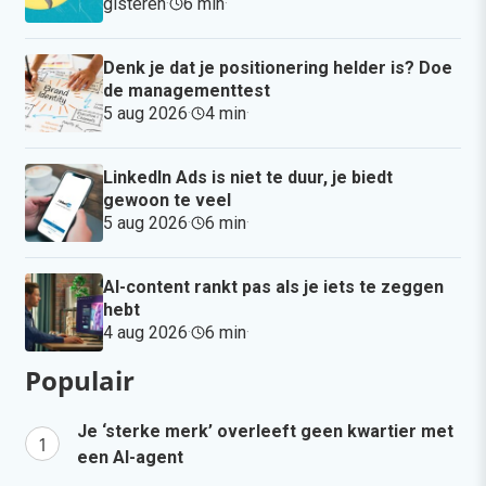
gisteren
·
6 min
·
Denk je dat je positionering helder is? Doe
de managementtest
5 aug 2026
·
4 min
·
LinkedIn Ads is niet te duur, je biedt
gewoon te veel
5 aug 2026
·
6 min
·
AI-content rankt pas als je iets te zeggen
hebt
4 aug 2026
·
6 min
·
Populair
Je ‘sterke merk’ overleeft geen kwartier met
een AI-agent