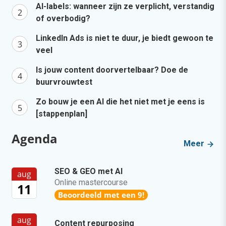
AI-labels: wanneer zijn ze verplicht, verstandig
of overbodig?
LinkedIn Ads is niet te duur, je biedt gewoon te
veel
Is jouw content doorvertelbaar? Doe de
buurvrouwtest
Zo bouw je een AI die het niet met je eens is
[stappenplan]
Agenda
Meer
SEO & GEO met AI
aug
Online mastercourse
11
Beoordeeld met een 9!
aug
Content repurposing