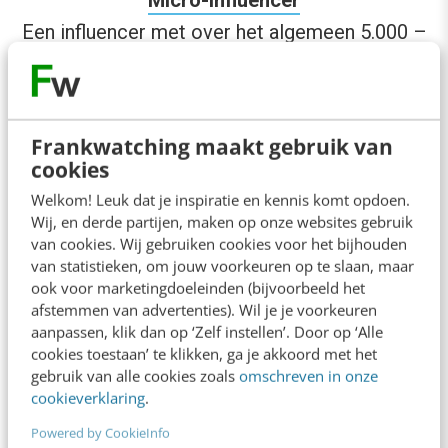
Micro-influencer
Een influencer met over het algemeen 5.000 –
50.000 volgers.
Meso-influencer
Frankwatching maakt gebruik van
Een influencer met over het algemeen 50.000 –
cookies
100.000 volgers.
Welkom! Leuk dat je inspiratie en kennis komt opdoen.
Wij, en derde partijen, maken op onze websites gebruik
Macro-influencer
van cookies. Wij gebruiken cookies voor het bijhouden
van statistieken, om jouw voorkeuren op te slaan, maar
Een influencer met over het algemeen 100.000
ook voor marketingdoeleinden (bijvoorbeeld het
– 1.000.000 volgers.
afstemmen van advertenties). Wil je je voorkeuren
aanpassen, klik dan op ‘Zelf instellen’. Door op ‘Alle
cookies toestaan’ te klikken, ga je akkoord met het
Mega-influencer
gebruik van alle cookies zoals
omschreven in onze
Een influencer met over het algemeen meer
cookieverklaring
.
dan 1.000.000 volgers.
Powered by CookieInfo