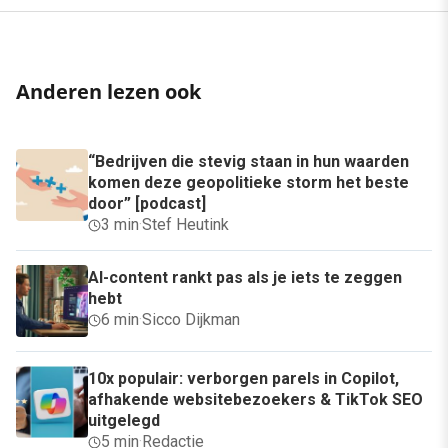
Anderen lezen ook
“Bedrijven die stevig staan in hun waarden
komen deze geopolitieke storm het beste
door” [podcast]
3 min
·
Stef Heutink
AI-content rankt pas als je iets te zeggen
hebt
6 min
·
Sicco Dijkman
10x populair: verborgen parels in Copilot,
afhakende websitebezoekers & TikTok SEO
uitgelegd
5 min
·
Redactie