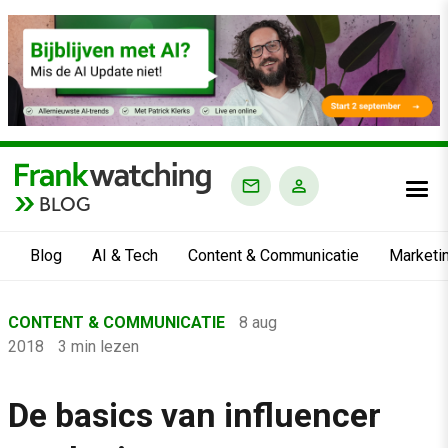
BLOG
Blog
AI & Tech
Content & Communicatie
Marketi
Home
CONTENT & COMMUNICATIE
8 aug
›
2018
3 min lezen
Blog
›
De basics van influencer
Content & Communicatie