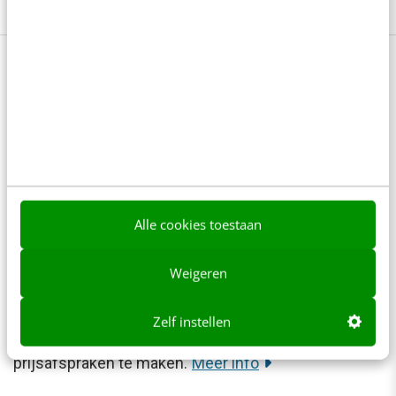
Meer bereik met influencer
marketing: volg onze online cursus
Hoe werk je als organisatie effectief samen met een
vlogger, blogger of andere contentmaker? Ga je voor
een populair figuur met veel volgers of kies je een
Alle cookies toestaan
relatief kleine speler? In de nieuwe online cursus
Influencer marketing leer je de juiste boegbeelden
Weigeren
voor je merk te identificeren, hoe een relatie met
Zelf instellen
deze influencers op te bouwen en hoe goede
prijsafspraken te maken.
Meer info