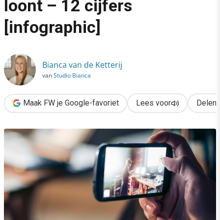
loont – 12 cijfers
›
[infographic]
Waarom videomarketing loont – 12 cijfers [infographic]
Bianca van de Ketterij
van
Studio Bianca
Maak FW je Google-favoriet
Lees voor
Delen