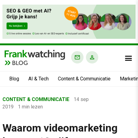
BLOG
Blog
AI & Tech
Content & Communicatie
Marketi
Home
CONTENT & COMMUNICATIE
14 sep
›
2019
1 min lezen
Blog
›
Waarom videomarketing
Content & Communicatie