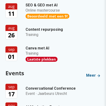
SEO & GEO met AI
aug
Online mastercourse
11
Beoordeeld met een 9!
aug
Content repurposing
26
Training
Canva met AI
sep
Training
01
Laatste plekken
Events
Meer
sep
Conversational Conference
17
Event
·
Jaarbeurs Utrecht
nov