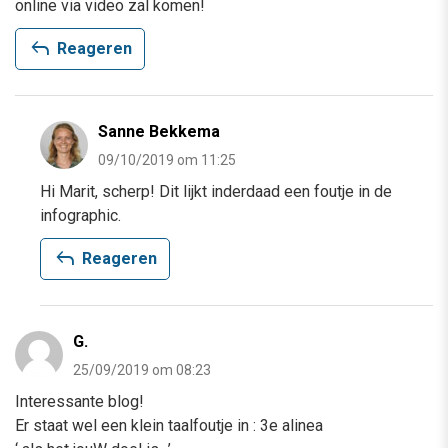
online via video zal komen!
reply
Reageren
Sanne Bekkema
09/10/2019 om 11:25
Hi Marit, scherp! Dit lijkt inderdaad een foutje in de
infographic.
reply
Reageren
G.
25/09/2019 om 08:23
Interessante blog!
Er staat wel een klein taalfoutje in : 3e alinea