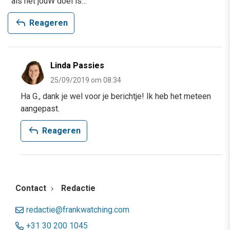
‘ als het jouW doel is…’
reply
Reageren
Linda Passies
25/09/2019 om 08:34
Ha G., dank je wel voor je berichtje! Ik heb het meteen
aangepast.
reply
Reageren
Contact
Redactie
redactie@frankwatching.com
+31 30 200 1045