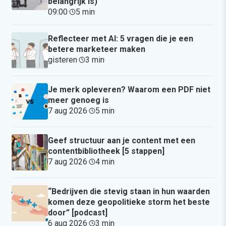
belangrijk is)
09:00
·
5 min
·
Reflecteer met AI: 5 vragen die je een
betere marketeer maken
gisteren
·
3 min
·
Je merk opleveren? Waarom een PDF niet
meer genoeg is
7 aug 2026
·
5 min
·
Geef structuur aan je content met een
contentbibliotheek [5 stappen]
7 aug 2026
·
4 min
·
“Bedrijven die stevig staan in hun waarden
komen deze geopolitieke storm het beste
door” [podcast]
6 aug 2026
·
3 min
·