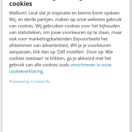
cookies
“Bedrijven die stevig staan in hun waarden
Welkom! Leuk dat je inspiratie en kennis komt opdoen.
komen deze geopolitieke storm het beste
Wij, en derde partijen, maken op onze websites gebruik
door” [podcast]
van cookies. Wij gebruiken cookies voor het bijhouden
3 min
·
Stef Heutink
van statistieken, om jouw voorkeuren op te slaan, maar
ook voor marketingdoeleinden (bijvoorbeeld het
afstemmen van advertenties). Wil je je voorkeuren
aanpassen, klik dan op ‘Zelf instellen’. Door op ‘Alle
Bekijk deze topics of volg ze via een
cookies toestaan’ te klikken, ga je akkoord met het
NieuwsAlert
gebruik van alle cookies zoals
omschreven in onze
cookieverklaring
.
Content
Infographic Day
Powered by CookieInfo
Infographics
Instagram
Online marketing
Online video
Social media
Video