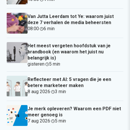
Van Jutta Leerdam tot Ye: waarom juist
deze 7 verhalen de media beheersten
08:00
·
6 min
·
Het meest vergeten hoofdstuk van je
brandbook (en waarom het juist nu
belangrijk is)
gisteren
·
5 min
·
Reflecteer met AI: 5 vragen die je een
betere marketeer maken
8 aug 2026
·
3 min
·
Je merk opleveren? Waarom een PDF niet
meer genoeg is
7 aug 2026
·
5 min
·