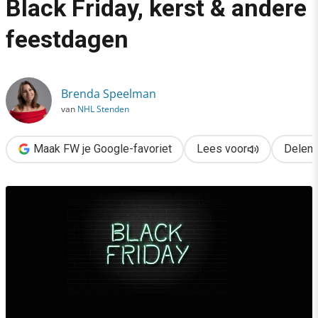
Black Friday, kerst & andere
›
feestdagen
Maak je webshop klaar voor Black Friday, kerst & andere feest
Brenda Speelman
van
NHL Stenden
Maak FW je Google-favoriet
Lees voor
Delen