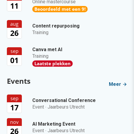
Online mastercourse
11
Beoordeeld met een 9!
aug
Content repurposing
26
Training
Canva met AI
sep
Training
01
Laatste plekken
Events
Meer
sep
Conversational Conference
17
Event
·
Jaarbeurs Utrecht
nov
AI Marketing Event
26
Event
·
Jaarbeurs Utrecht