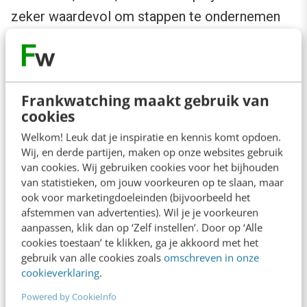
zeker waardevol om stappen te ondernemen
om organisch goed te ranken met jouw
webshop. Er wordt namelijk gezocht naar
zoektermen zoals:
Frankwatching maakt gebruik van
cookies
Hoe zet je de kerstboom op?
Welkom! Leuk dat je inspiratie en kennis komt opdoen.
Inspiratie voor kerstcadeaus
Wij, en derde partijen, maken op onze websites gebruik
Tekst voor een kerstkaart
van cookies. Wij gebruiken cookies voor het bijhouden
van statistieken, om jouw voorkeuren op te slaan, maar
Kerstcadeau moeder/vader/vriend
ook voor marketingdoeleinden (bijvoorbeeld het
Kerstcadeau voor haar
afstemmen van advertenties). Wil je je voorkeuren
aanpassen, klik dan op ‘Zelf instellen’. Door op ‘Alle
Wanneer kerstboom opzetten?
cookies toestaan’ te klikken, ga je akkoord met het
Inspiratie kerstkleding
gebruik van alle cookies zoals
omschreven in onze
cookieverklaring
.
Welke kerstcadeaus?
Powered by CookieInfo