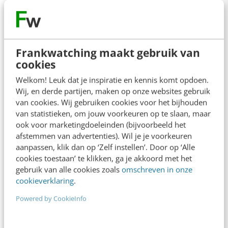
AI & TECH
Van Black Friday naar Black FridAI: de AI-
mogelijkheden
Frankwatching maakt gebruik van
Langzaam maar zeker worden de winkels gevuld
cookies
met producten voor de koopjesjagers die op zoek
zijn naar de beste deals van het…
Welkom! Leuk dat je inspiratie en kennis komt opdoen.
Wij, en derde partijen, maken op onze websites gebruik
Willemijn van Rossum du Chattel
·
3 jaar geleden
van cookies. Wij gebruiken cookies voor het bijhouden
van statistieken, om jouw voorkeuren op te slaan, maar
ook voor marketingdoeleinden (bijvoorbeeld het
afstemmen van advertenties). Wil je je voorkeuren
aanpassen, klik dan op ‘Zelf instellen’. Door op ‘Alle
cookies toestaan’ te klikken, ga je akkoord met het
gebruik van alle cookies zoals
omschreven in onze
cookieverklaring
.
MARKETING
Powered by CookieInfo
Zo ben je met je webshop voorbereid op
Black Friday & Cyber Monday