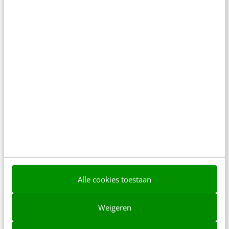
Casper Benschop
·
4 jaar geleden
MARKETING
E-commerce-ondernemer: zo haal je het
meeste uit het laatste kwartaal van dit jaar
Nu oktober is aangebroken, kan het inkoopseizoen
voor de feestdagen beginnen. Ook al lijkt het wat
vroeg voor Thanksgiving-plannen, Black Friday en…
Alle cookies toestaan
Matthijs Onland
·
4 jaar geleden
Weigeren