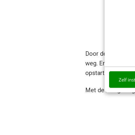
Door deze tekst ex
weg. En de knop met
opstarten van de app
Zelf ins
Met de nodige nega