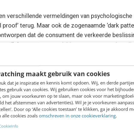
en verschillende vermeldingen van psychologische 
al proof’ terug. Maar ook de zogenaamde ‘dark patter
 ontworpen dat de consument de verkeerde beslissi
m ik laatst nog tegen, bij het openen van m’n radio
atching maakt gebruik van cookies
k dat je inspiratie en kennis komt opdoen. Wij, en derde partij
es gebruik van cookies. Wij gebruiken cookies voor het bijhoude
en, om jouw voorkeuren op te slaan, maar ook voor marketingdoe
ld het afstemmen van advertenties). Wil je je voorkeuren aanpass
stellen’. Door op ‘Alle cookies toestaan’ te klikken, ga je akkoord m
 alle cookies zoals
omschreven in onze cookieverklaring
.
CookieInfo