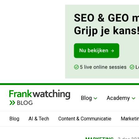
Blog
Academy
BLOG
Blog
AI & Tech
Content & Communicatie
Marketi
Home