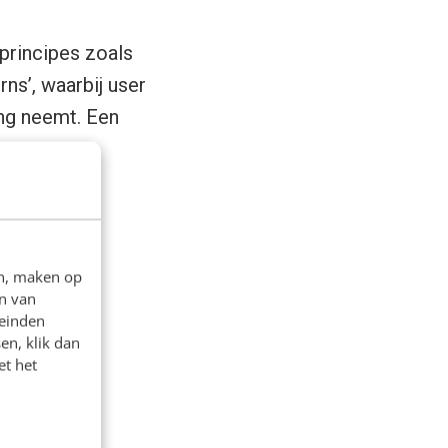
principes zoals
ns’, waarbij user
ng neemt. Een
 app:
en, maken op
n van
leinden
en, klik dan
et het