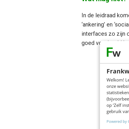
In de leidraad kom
‘ankering’ en ‘soci
interfaces zo zijn
goed voorbeeld kwa
Frankw
Welkom! Leu
onze websit
statistiek
(bijvoorbee
op ‘Zelf in
gebruik van
Powered by 