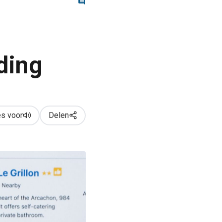
ding
s voor
Delen