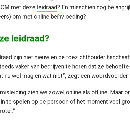
ACM met deze
leidraad
? En misschien nog belangrij
eers) om met online beïnvloeding?
e leidraad?
draad zijn niet nieuw en de toezichthouder handhaaf
eeds vaker van bedrijven te horen dat ze behoefte
at nu wel mag en wat niet”, zegt een woordvoerder
isleiding zien we zowel online als offline. Maar onl
n te spelen op de persoon of het moment veel grot
oter.”