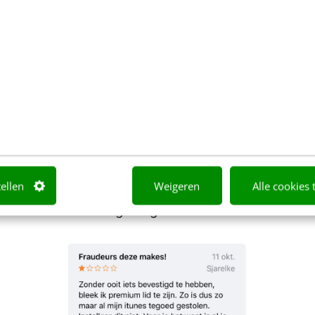
pres laag te laten beginnen, valt de tekst over ‘Tun
 ‘Begin nu met luisteren’ lijkt een soort ‘logisch’ g
. Natuurlijk wil je nu luisteren, ‘ik wil radio’…
tellen
Weigeren
Alle cookies 
tieve reviews tot gevolg: