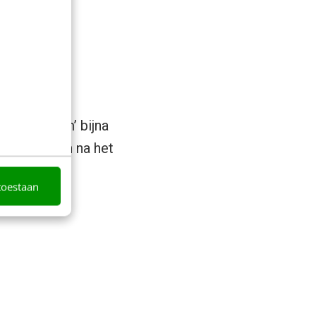
eIn Premium’ bijna
evolg te zijn na het
toestaan