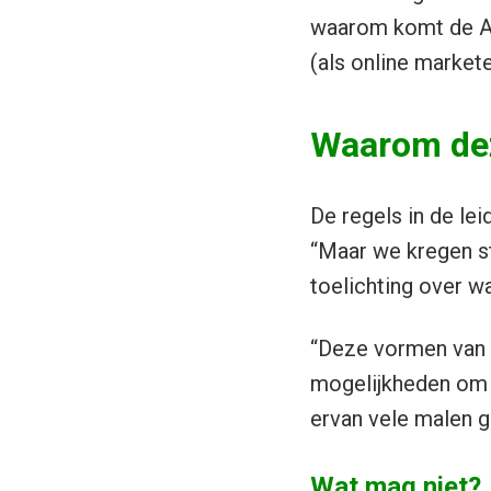
waarom komt de 
(als online market
Waarom dez
De regels in de lei
“Maar we kregen st
toelichting over w
“Deze vormen van m
mogelijkheden om i
ervan vele malen gr
Wat mag niet?